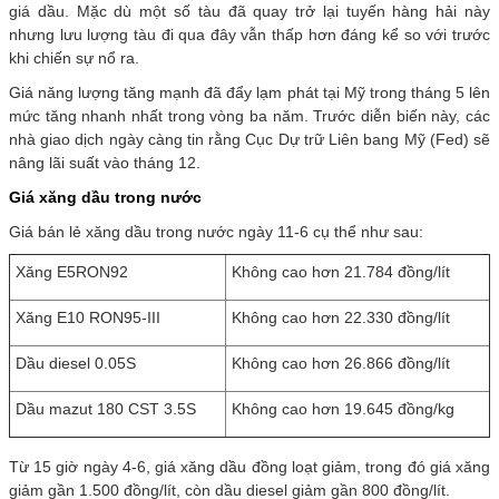
giá dầu. Mặc dù một số tàu đã quay trở lại tuyến hàng hải này
nhưng lưu lượng tàu đi qua đây vẫn thấp hơn đáng kể so với trước
khi chiến sự nổ ra.
Giá năng lượng tăng mạnh đã đẩy lạm phát tại Mỹ trong tháng 5 lên
mức tăng nhanh nhất trong vòng ba năm. Trước diễn biến này, các
nhà giao dịch ngày càng tin rằng Cục Dự trữ Liên bang Mỹ (Fed) sẽ
nâng lãi suất vào tháng 12.
Giá xăng dầu trong nước
Giá bán lẻ xăng dầu trong nước ngày 11-6 cụ thể như sau:
Xăng E5RON92
Không cao hơn 21.784 đồng/lít
Xăng E10 RON95-III
Không cao hơn 22.330 đồng/lít
Dầu diesel 0.05S
Không cao hơn 26.866 đồng/lít
Dầu mazut 180 CST 3.5S
Không cao hơn 19.645 đồng/kg
Từ 15 giờ ngày 4-6, giá xăng dầu đồng loạt giảm, trong đó giá xăng
giảm gần 1.500 đồng/lít, còn dầu diesel giảm gần 800 đồng/lít.