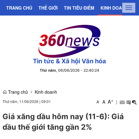
TRANG CHỦ
THẾ GIỚI
TIN TIÊU ĐIỂM
KINH DOANH
C
Togg
navig
Tin tức & Xã hội Văn hóa
Thứ năm,
06/08/2026
-
22
:
40
:
24
Trang chủ
Kinh doanh
+
A
Thứ năm, 11/06/2026
|
09:01
A
|
-
A
Giá xăng dầu hôm nay (11-6): Giá
dầu thế giới tăng gần 2%