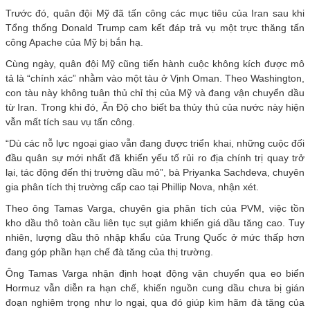
Trước đó, quân đội Mỹ đã tấn công các mục tiêu của Iran sau khi
Tổng thống Donald Trump cam kết đáp trả vụ một trực thăng tấn
công Apache của Mỹ bị bắn hạ.
Cùng ngày, quân đội Mỹ cũng tiến hành cuộc không kích được mô
tả là “chính xác” nhằm vào một tàu ở Vịnh Oman. Theo Washington,
con tàu này không tuân thủ chỉ thị của Mỹ và đang vận chuyển dầu
từ Iran. Trong khi đó, Ấn Độ cho biết ba thủy thủ của nước này hiện
vẫn mất tích sau vụ tấn công.
“Dù các nỗ lực ngoại giao vẫn đang được triển khai, những cuộc đối
đầu quân sự mới nhất đã khiến yếu tố rủi ro địa chính trị quay trở
lại, tác động đến thị trường dầu mỏ”, bà Priyanka Sachdeva, chuyên
gia phân tích thị trường cấp cao tại Phillip Nova, nhận xét.
Theo ông Tamas Varga, chuyên gia phân tích của PVM, việc tồn
kho dầu thô toàn cầu liên tục sụt giảm khiến giá dầu tăng cao. Tuy
nhiên, lượng dầu thô nhập khẩu của Trung Quốc ở mức thấp hơn
đang góp phần hạn chế đà tăng của thị trường.
Ông Tamas Varga nhận định hoạt động vận chuyển qua eo biển
Hormuz vẫn diễn ra hạn chế, khiến nguồn cung dầu chưa bị gián
đoạn nghiêm trọng như lo ngại, qua đó giúp kìm hãm đà tăng của