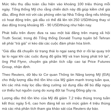
Mức tiêu thụ dầu toàn cầu hiện vào khoảng 100 triệu thùng mỗi
ngày. Tổng thống Mỹ cho rằng chiến dịch này đã giúp kiềm chế giá
dầu, đồng thời nói với các phóng viên tại Nhà Trắng rằng nếu không
có hoạt động trên, giá dầu có thể đã lên tới 250 USD/thùng thay vì
dao động trong khoảng 85 - 90 USD/thùng như hiện nay.
Phát biểu trên được đưa ra sau một bài đăng trên mạng xã hội
Truth Social, trong đó Tổng thống Donald Trump tuyên bố Tehran
sẽ phải “trả giá” vì kéo dài các cuộc đàm phán hòa bình.
“Giá dầu đã chuyển từ trạng thái lo ngại sang thờ ơ rồi lại quay trở
lại lo ngại khi các cuộc đụng độ giữa Mỹ và Iran bùng phát trở lại”,
ông Phil Flynn, chuyên gia phân tích cấp cao tại Price Futures
Group, nhận định.
Theo Reuters, dữ liệu từ Cơ quan Thông tin Năng lượng Mỹ (EIA)
cho thấy lượng dầu thô tồn kho của Mỹ giảm mạnh trong tuần qua,
khi các nhà máy lọc dầu tăng cường sử dụng dầu để bù đắp nguy
cơ thiếu hụt nguồn cung do xung đột tại Trung Đông gây ra.
Lượng dầu thô tồn kho của Mỹ đã giảm 7,2 triệu thùng trong tuần
kết thúc ngày 5-6, cao hơn đáng kể so với mức giảm 4 triệu thùng
mà các nhà phân tích tham gia khảo sát của Reuters dự báo.