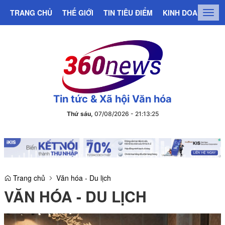
TRANG CHỦ
THẾ GIỚI
TIN TIÊU ĐIỂM
KINH DOANH
C
Togg
navig
Tin tức & Xã hội Văn hóa
Thứ sáu,
07/08/2026
-
21
:
13
:
26
Trang chủ
Văn hóa - Du lịch
VĂN HÓA - DU LỊCH