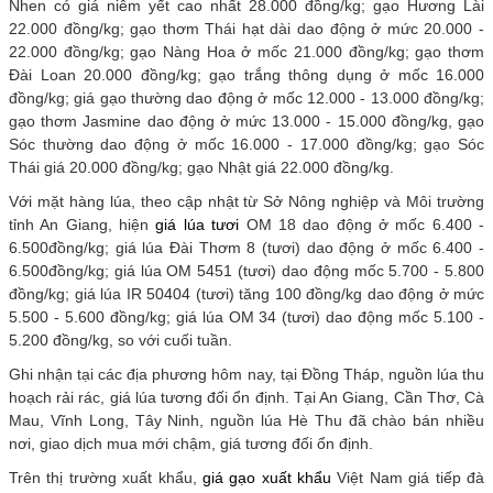
Nhen có giá niêm yết cao nhất 28.000 đồng/kg; gạo Hương Lài
22.000 đồng/kg; gạo thơm Thái hạt dài dao động ở mức 20.000 -
22.000 đồng/kg; gạo Nàng Hoa ở mốc 21.000 đồng/kg; gạo thơm
Đài Loan 20.000 đồng/kg; gạo trắng thông dụng ở mốc 16.000
đồng/kg; giá gạo thường dao động ở mốc 12.000 - 13.000 đồng/kg;
gạo thơm Jasmine dao động ở mức 13.000 - 15.000 đồng/kg, gạo
Sóc thường dao động ở mốc 16.000 - 17.000 đồng/kg; gạo Sóc
Thái giá 20.000 đồng/kg; gạo Nhật giá 22.000 đồng/kg.
Với mặt hàng lúa, theo cập nhật từ Sở Nông nghiệp và Môi trường
tỉnh An Giang, hiện
giá lúa tươi
OM 18 dao động ở mốc 6.400 -
6.500đồng/kg; giá lúa Đài Thơm 8 (tươi) dao động ở mốc 6.400 -
6.500đồng/kg; giá lúa OM 5451 (tươi) dao động mốc 5.700 - 5.800
đồng/kg; giá lúa IR 50404 (tươi) tăng 100 đồng/kg dao động ở mức
5.500 - 5.600 đồng/kg; giá lúa OM 34 (tươi) dao động mốc 5.100 -
5.200 đồng/kg, so với cuối tuần.
Ghi nhận tại các địa phương hôm nay, tại Đồng Tháp, nguồn lúa thu
hoạch rải rác, giá lúa tương đối ổn định. Tại An Giang, Cần Thơ, Cà
Mau, Vĩnh Long, Tây Ninh, nguồn lúa Hè Thu đã chào bán nhiều
nơi, giao dịch mua mới chậm, giá tương đối ổn định.
Trên thị trường xuất khẩu,
giá gạo xuất khẩu
Việt Nam giá tiếp đà