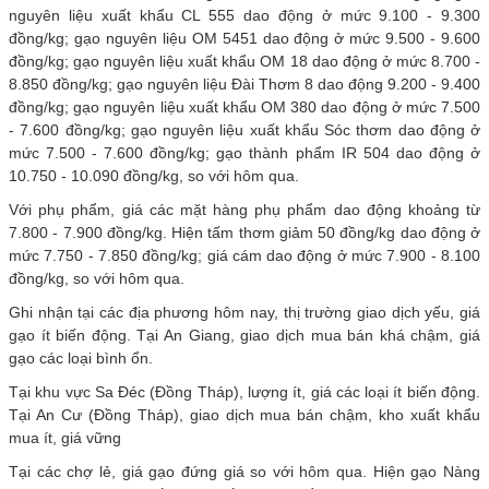
nguyên liệu xuất khẩu CL 555 dao động ở mức 9.100 - 9.300
đồng/kg; gạo nguyên liệu OM 5451 dao động ở mức 9.500 - 9.600
đồng/kg; gạo nguyên liệu xuất khẩu OM 18 dao động ở mức 8.700 -
8.850 đồng/kg; gạo nguyên liệu Đài Thơm 8 dao động 9.200 - 9.400
đồng/kg; gạo nguyên liệu xuất khẩu OM 380 dao động ở mức 7.500
- 7.600 đồng/kg; gạo nguyên liệu xuất khẩu Sóc thơm dao động ở
mức 7.500 - 7.600 đồng/kg; gạo thành phẩm IR 504 dao động ở
10.750 - 10.090 đồng/kg, so với hôm qua.
Với phụ phẩm, giá các mặt hàng phụ phẩm dao động khoảng từ
7.800 - 7.900 đồng/kg. Hiện tấm thơm giảm 50 đồng/kg dao động ở
mức 7.750 - 7.850 đồng/kg; giá cám dao động ở mức 7.900 - 8.100
đồng/kg, so với hôm qua.
Ghi nhận tại các địa phương hôm nay, thị trường giao dịch yếu, giá
gạo ít biến động. Tại An Giang, giao dịch mua bán khá chậm, giá
gạo các loại bình ổn.
Tại khu vực Sa Đéc (Đồng Tháp), lượng ít, giá các loại ít biến động.
Tại An Cư (Đồng Tháp), giao dịch mua bán chậm, kho xuất khẩu
mua ít, giá vững
Tại các chợ lẻ, giá gạo đứng giá so với hôm qua. Hiện gạo Nàng