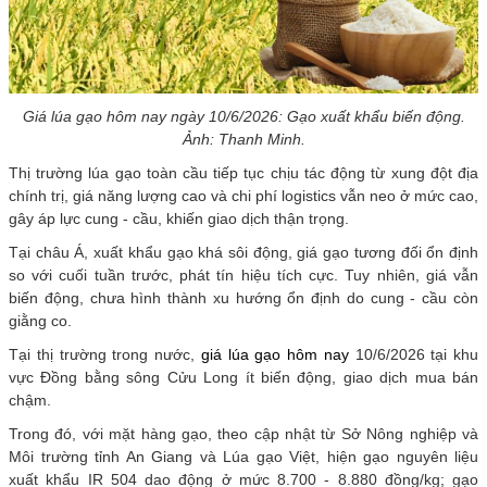
Giá lúa gạo hôm nay ngày 10/6/2026: Gạo xuất khẩu biến động.
Ảnh: Thanh Minh.
Thị trường lúa gạo toàn cầu tiếp tục chịu tác động từ xung đột địa
chính trị, giá năng lượng cao và chi phí logistics vẫn neo ở mức cao,
gây áp lực cung - cầu, khiến giao dịch thận trọng.
Tại châu Á, xuất khẩu gạo khá sôi động, giá gạo tương đối ổn định
so với cuối tuần trước, phát tín hiệu tích cực. Tuy nhiên, giá vẫn
biến động, chưa hình thành xu hướng ổn định do cung - cầu còn
giằng co.
Tại thị trường trong nước,
giá lúa gạo hôm nay
10/6/2026 tại khu
vực Đồng bằng sông Cửu Long ít biến động, giao dịch mua bán
chậm.
Trong đó, với mặt hàng gạo, theo cập nhật từ Sở Nông nghiệp và
Môi trường tỉnh An Giang và Lúa gạo Việt, hiện gạo nguyên liệu
xuất khẩu IR 504 dao động ở mức 8.700 - 8.880 đồng/kg; gạo