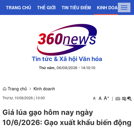
TRANG CHỦ
THẾ GIỚI
TIN TIÊU ĐIỂM
KINH DOANH
C
Togg
navig
Tin tức & Xã hội Văn hóa
Thứ năm,
06/08/2026
-
14
:
10
:
11
Trang chủ
Kinh doanh
+
A
Thứ tư, 10/06/2026
|
10:00
A
|
-
A
Giá lúa gạo hôm nay ngày
10/6/2026: Gạo xuất khẩu biến động