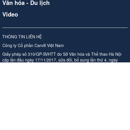
Văn hóa - Du lịch
Video
THÔNG TIN LIÊN HỆ
Công ty Cổ phần Carvill Việt Nam
Giấy phép số 310/GP-SVHTT do Sở Văn hóa và Thể thao Hà Nội
cấp lần đầu ngày 17/11/2017, sửa đổi, bổ sung lần thứ 4, ngày
26/05/2026
Địa chỉ: Tầng 10, Tòa nhà Ladeco, số 266 phố Đội Cấn, Phường
Ngọc Hà, Thành phố Hà Nội
ĐT:
024 62541423
Phụ trách nội dung trang thông tin điện tử tổng hợp:
Bà Nguyễn
Thanh Hà -Tổng Giám đốc
Email:
media-booking@carvill-vietnam.com
Website:
http://carvill-vietnam.com/