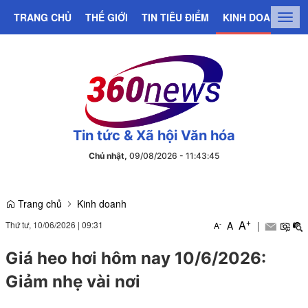
TRANG CHỦ
THẾ GIỚI
TIN TIÊU ĐIỂM
KINH DOANH
C
Togg
navig
Tin tức & Xã hội Văn hóa
Chủ nhật,
09/08/2026
-
11
:
43
:
46
Trang chủ
Kinh doanh
+
A
Thứ tư, 10/06/2026
|
09:31
A
|
-
A
Giá heo hơi hôm nay 10/6/2026:
Giảm nhẹ vài nơi