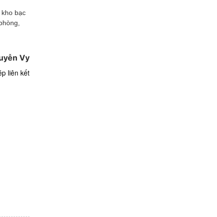
, kho bạc
 phòng,
uyễn Vy
p liên kết