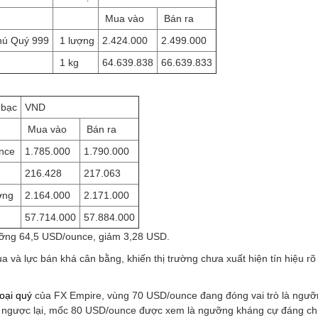
Mua vào
Bán ra
Phú Quý 999
1 lượng
2.424.000
2.499.000
1 kg
64.639.838
66.639.833
 bạc
VND
Mua vào
Bán ra
nce
1.785.000
1.790.000
216.428
217.063
ợng
2.164.000
2.171.000
57.714.000
57.884.000
ngưỡng 64,5 USD/ounce, giảm 3,28 USD.
a và lực bán khá cân bằng, khiến thị trường chưa xuất hiện tín hiệu rõ
loại quý
của FX Empire, vùng 70 USD/ounce đang đóng vai trò là ngưỡ
ều ngược lại, mốc 80 USD/ounce được xem là ngưỡng kháng cự đáng ch