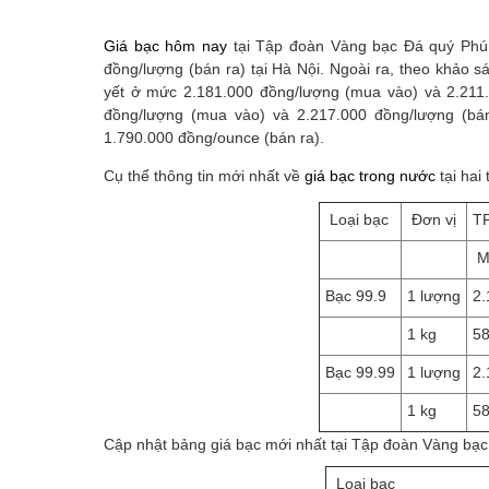
Giá bạc hôm nay
tại Tập đoàn Vàng bạc Đá quý Phú 
đồng/lượng (bán ra) tại Hà Nội. Ngoài ra, theo khảo s
yết ở mức 2.181.000 đồng/lượng (mua vào) và 2.211.0
đồng/lượng (mua vào) và 2.217.000 đồng/lượng (bán
1.790.000 đồng/ounce (bán ra).
Cụ thể thông tin mới nhất về
giá bạc trong nước
tại hai
Loại bạc
Đơn vị
TP
M
Bạc 99.9
1 lượng
2.
1 kg
58
Bạc 99.99
1 lượng
2.
1 kg
58
Cập nhật bảng giá bạc mới nhất tại
Tập đoàn Vàng bạc
Loại bạc