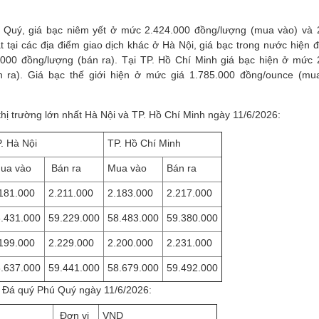
Quý, giá bạc niêm yết ở mức 2.424.000 đồng/lượng (mua vào) và 
át tại các địa điểm giao dịch khác ở Hà Nội, giá bạc trong nước hiện
00 đồng/lượng (bán ra). Tại TP. Hồ Chí Minh giá bạc hiện ở mức 
 ra). Giá bạc thế giới hiện ở mức giá 1.785.000 đồng/ounce (mu
 thị trường lớn nhất Hà Nội và TP. Hồ Chí Minh ngày 11/6/2026:
. Hà Nội
TP. Hồ Chí Minh
ua vào
Bán ra
Mua vào
Bán ra
181.000
2.211.000
2.183.000
2.217.000
.431.000
59.229.000
58.483.000
59.380.000
199.000
2.229.000
2.200.000
2.231.000
.637.000
59.441.000
58.679.000
59.492.000
 Đá quý Phú Quý
ngày 11/6/2026:
Đơn vị
VND