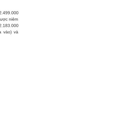
2.499.000
 được niêm
2.183.000
a vào) và