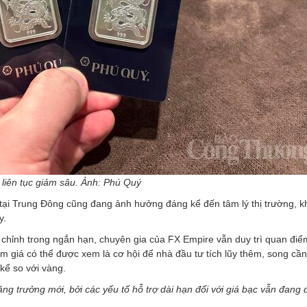
 liên tục giảm sâu. Ảnh: Phú Quý
ị tại Trung Đông cũng đang ảnh hưởng đáng kể đến tâm lý thị trường, k
y.
 chỉnh trong ngắn hạn, chuyên gia của FX Empire vẫn duy trì quan điể
m giá có thể được xem là cơ hội để nhà đầu tư tích lũy thêm, song cần
ể so với vàng.
ăng trưởng mới, bởi các yếu tố hỗ trợ dài hạn đối với giá bạc vẫn đang