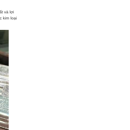
t và lợi
c kim loại