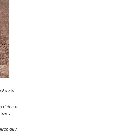
hiến giá
m tích cực
 lưu ý
 được duy