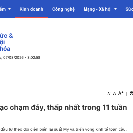
iểm
Kinh doanh
Công nghệ
Mạng - Xã hội
Sức
tức &
OCOP
ội
 hóa
u,
07/08/2026
-
3
:
02
:
59
+
A
A
|
-
A
ạc chạm đáy, thấp nhất trong 11 tuần
ầu tư theo dõi diễn biến lãi suất Mỹ và triển vọng kinh tế toàn cầu.