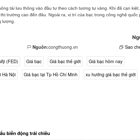
ông tái lưu thông vào đầu tư theo cách tương tự vàng. Khi đã cạn kiệt
 thị trường cao đến đâu. Ngoài ra, vị trí của bạc trong công nghệ quốc
g lượng.
Ng
Nguồn:
congthuong.vn
Sao ché
 Mỹ (FED)
Giá bạc
Giá bạc thế giới
Giá bạc hôm nay
i Hà Nội
Giá bạc tại Tp Hồ Chí Minh
xu hướng giá bạc thế giới
ẩu biến động trái chiều