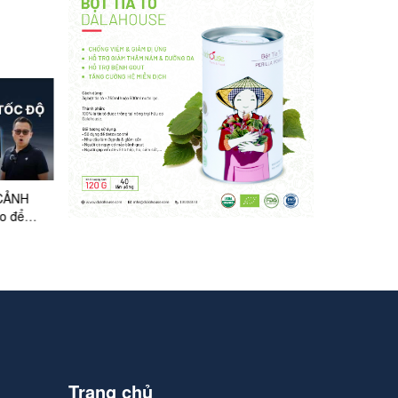
 CẢNH
Kiến thức nở rộ - Tài chính
Cảm nhận sự săn chắc 
o để
thăng hoa
với Kem dưỡng Nhân s
Sulwhasoo Concentrate
Ginseng Renewing Cre
Trang chủ