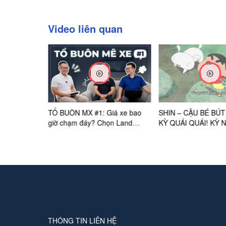
Video liên quan
 vị... Tưởng
TỔ BUÔN MX #1: Giá xe bao
SHIN – CẬU BÉ BÚT
!
giờ chạm đáy? Chọn Land
KỲ QUÁI QUÁI! KỲ 
Cruiser FJ hay Fortuner,
QUÁI CỦA TỚ | OFF
Everest?
TRAILER | KC: 21.08
THÔNG TIN LIÊN HỆ