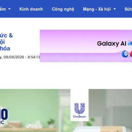
iểm
Kinh doanh
Công nghệ
Mạng - Xã hội
Sức
tức &
OCOP
ội
 hóa
y,
08/08/2026
-
8
:
54
:
14