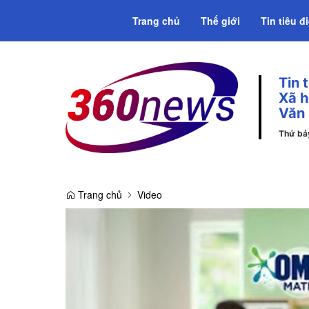
Trang chủ
Thế giới
Tin tiêu đ
Tin 
Emagazine
Xã h
Văn
Thứ bả
Trang chủ
Video