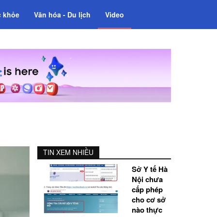
 khỏe
Văn hóa - Du lịch
Video
TIN XEM NHIỀU
Sở Y tế Hà
Nội chưa
cấp phép
cho cơ sở
nào thực