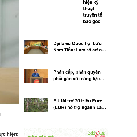
hiện kỹ
thuật
truyền tế
bào gốc
Đại biểu Quốc hội Lưu
Nam Tiến: Làm rõ cơ chế
tham vấn Bộ Quốc phòng
trong dự án Luật Phát
triển đô thị
Phân cấp, phân quyền
phải gắn với năng lực
thực thi của địa phương
EU tài trợ 20 triệu Euro
(EUR) hỗ trợ ngành Lâm
nghiệp Việt Nam
u
ực hiện: