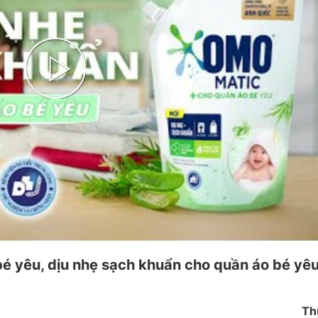
Play
Video
é yêu, dịu nhẹ sạch khuẩn cho quần áo bé yê
Th