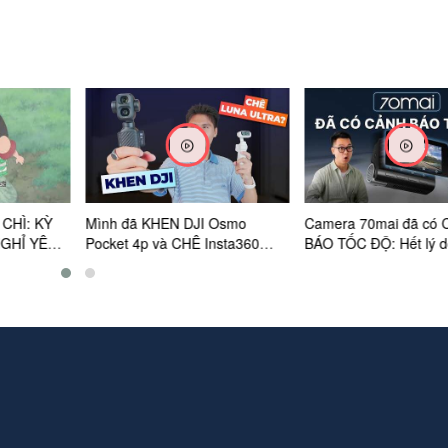
 CHÌ: KỲ
Mình đã KHEN DJI Osmo
Camera 70mai đã có
NGHỈ YÊU
Pocket 4p và CHÊ Insta360
BÁO TỐC ĐỘ: Hết lý d
ICIAL
Luna Ultra như thế nào???
phân vân!
.2026