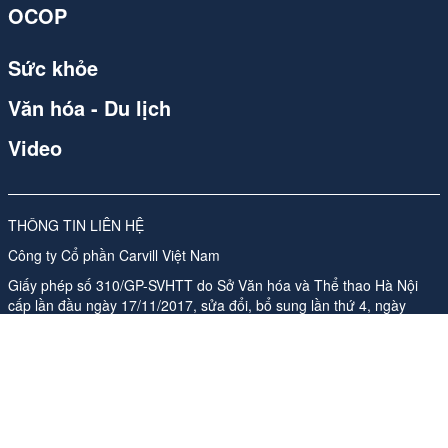
OCOP
Sức khỏe
Văn hóa - Du lịch
Video
THÔNG TIN LIÊN HỆ
Công ty Cổ phần Carvill Việt Nam
Giấy phép số 310/GP-SVHTT do Sở Văn hóa và Thể thao Hà Nội
cấp lần đầu ngày 17/11/2017, sửa đổi, bổ sung lần thứ 4, ngày
26/05/2026
Địa chỉ: Tầng 10, Tòa nhà Ladeco, số 266 phố Đội Cấn, Phường
Ngọc Hà, Thành phố Hà Nội
ĐT:
024 62541423
Phụ trách nội dung trang thông tin điện tử tổng hợp:
Bà Nguyễn