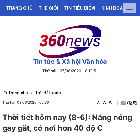
TRANG CHỦ
THẾ GIỚI
TIN TIÊU ĐIỂM
KINH DOANH
C
Togg
navig
Tin tức & Xã hội Văn hóa
Thứ sáu,
07/08/2026
-
8
:
19
:
51
Trang chủ
Trái đất xanh
+
A
Thứ hai, 08/06/2026
|
09:36
A
|
-
A
Thời tiết hôm nay (8-6): Nắng nóng
gay gắt, có nơi hơn 40 độ C