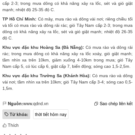
cấp 2-3; trong mưa dông có khả năng xảy ra lốc, sét và gió giật
mạnh; nhiệt độ 25-35 độ C.
TP Hồ Chí Minh:
Có mây, mưa rào và dông vài nơi; riêng chiều tối
và tối có mưa rào và dông rải rác; gió Tây Nam cấp 2-3; trong mưa
dông có khả năng xảy ra lốc, sét và gió giật mạnh; nhiệt độ 26-35
độ C.
Khu vực đặc khu Hoàng Sa (Đà Nẵng):
Có mưa rào và dông rải
rác; trong mưa dông có khả năng xảy ra lốc xoáy, gió giật mạnh;
tầm nhìn xa trên 10km, giảm xuống 4-10km trong mưa; gió Tây
Nam cấp 5, có lúc cấp 6, giật cấp 7, biển động; sóng cao 1,5-2,5m.
Khu vực đặc khu Trường Sa (Khánh Hòa):
Có mưa rào và dông
vài nơi; tầm nhìn xa trên 10km; gió Tây Nam cấp 3-4; sóng cao 0,5-
1,5m.
Nguồn:
www.qdnd.vn
Sao chép liên kết
Từ khóa:
thời tiết hôm nay
Thích