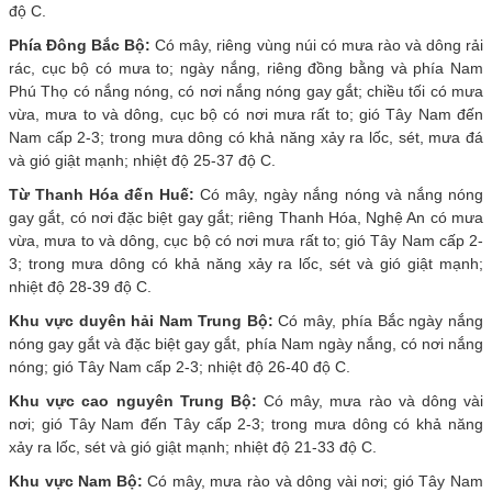
độ C.
Phía Đông Bắc Bộ:
Có mây, riêng vùng núi có mưa rào và dông rải
rác, cục bộ có mưa to; ngày nắng, riêng đồng bằng và phía Nam
Phú Thọ có nắng nóng, có nơi nắng nóng gay gắt; chiều tối có mưa
vừa, mưa to và dông, cục bộ có nơi mưa rất to; gió Tây Nam đến
Nam cấp 2-3; trong mưa dông có khả năng xảy ra lốc, sét, mưa đá
và gió giật mạnh; nhiệt độ 25-37 độ C.
Từ Thanh Hóa đến Huế:
Có mây, ngày nắng nóng và nắng nóng
gay gắt, có nơi đặc biệt gay gắt; riêng Thanh Hóa, Nghệ An có mưa
vừa, mưa to và dông, cục bộ có nơi mưa rất to; gió Tây Nam cấp 2-
3; trong mưa dông có khả năng xảy ra lốc, sét và gió giật mạnh;
nhiệt độ 28-39 độ C.
Khu vực duyên hải Nam Trung Bộ:
Có mây, phía Bắc ngày nắng
nóng gay gắt và đặc biệt gay gắt, phía Nam ngày nắng, có nơi nắng
nóng; gió Tây Nam cấp 2-3; nhiệt độ 26-40 độ C.
Khu vực cao nguyên Trung Bộ:
Có mây, mưa rào và dông vài
nơi; gió Tây Nam đến Tây cấp 2-3; trong mưa dông có khả năng
xảy ra lốc, sét và gió giật mạnh; nhiệt độ 21-33 độ C.
Khu vực Nam Bộ:
Có mây, mưa rào và dông vài nơi; gió Tây Nam