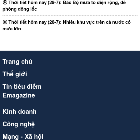
Thời tiết hôm nay (29-7): Bắc Bộ mưa to diện rộng, đề
phòng dông lốc
Thời tiết hôm nay (28-7): Nhiều khu vực trên cả nước có
mưa lớn
Trang chủ
Thế giới
Tin tiêu điểm
Emagazine
Kinh doanh
Công nghệ
Mạng - Xã hội