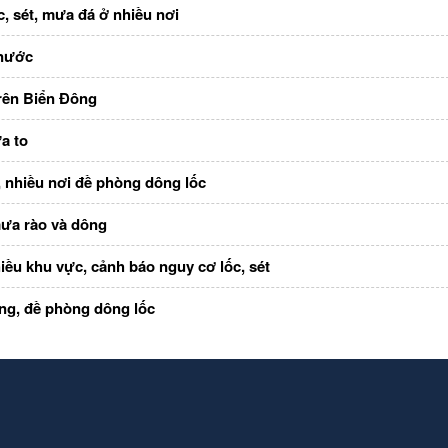
, sét, mưa đá ở nhiều nơi
 nước
rên Biển Đông
a to
, nhiều nơi đề phòng dông lốc
mưa rào và dông
iều khu vực, cảnh báo nguy cơ lốc, sét
ộng, đề phòng dông lốc