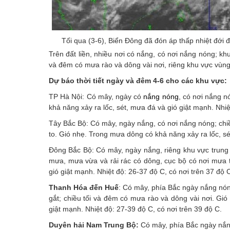
Tối qua (3-6), Biển Đông đã đón áp thấp nhiệt đới
Trên đất liền, nhiều nơi có nắng, có nơi nắng nóng; k
và đêm có mưa rào và dông vài nơi, riêng khu vực vùng 
Dự báo thời tiết ngày và đêm 4-6 cho các khu vực:
TP Hà Nội: Có mây, ngày có
nắng nóng
, có nơi nắng n
khả năng xảy ra lốc, sét, mưa đá và gió giật mạnh. Nhiệ
Tây Bắc Bộ: Có mây, ngày nắng, có nơi nắng nóng; chiề
to. Gió nhẹ. Trong mưa dông có khả năng xảy ra lốc, sé
Đông Bắc Bộ: Có mây, ngày nắng, riêng khu vực trung 
mưa, mưa vừa và rải rác có dông, cục bộ có nơi mưa t
gió giật mạnh. Nhiệt độ: 26-37 độ C, có nơi trên 37 độ 
Thanh Hóa đến Huế
: Có mây, phía Bắc ngày nắng nón
gắt; chiều tối và đêm có mưa rào và dông vài nơi. Gi
giật mạnh. Nhiệt độ: 27-39 độ C, có nơi trên 39 độ C.
Duyên hải Nam Trung Bộ:
Có mây, phía Bắc ngày nắn