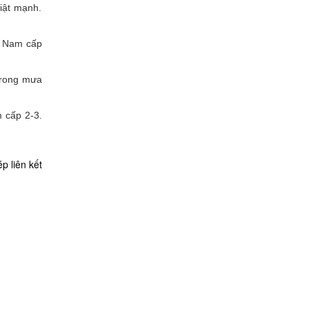
iật mạnh.
ây Nam cấp
 Trong mưa
m cấp 2-3.
p liên kết