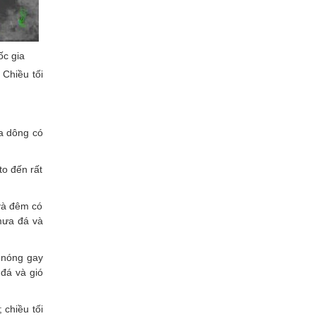
ốc gia
 Chiều tối
ưa dông có
to đến rất
và đêm có
mưa đá và
g nóng gay
đá và gió
chiều tối