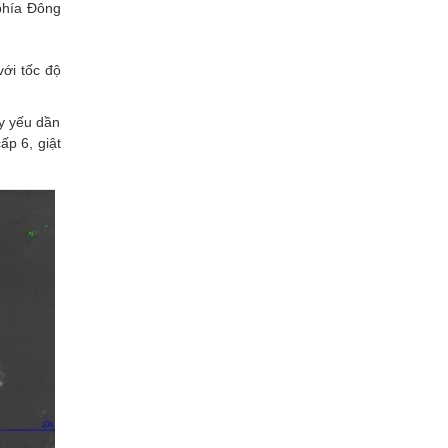
phía Đông
ới tốc độ
uy yếu dần
ấp 6, giật