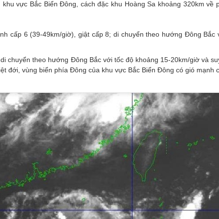
rên khu vực Bắc Biển Đông, cách đặc khu Hoàng Sa khoảng 320km về 
h cấp 6 (39-49km/giờ), giật cấp 8; di chuyển theo hướng Đông Bắc v
tục di chuyển theo hướng Đông Bắc với tốc độ khoảng 15-20km/giờ và s
ệt đới, vùng biển phía Đông của khu vực Bắc Biển Đông có gió mạnh c