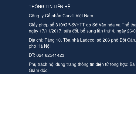
THÔNG TIN LIÊN HỆ
Công ty Cổ phần Carvill Việt Nam
Giấy phép số 310/GP-SVHTT do Sở Văn hóa và Thể tha
ngày 17/11/2017, sửa đổi, bổ sung lần thứ 4, ngày 26/
Địa chỉ: Tầng 10, Tòa nhà Ladeco, số 266 phố Đội Cấ
phố Hà Nội
ĐT:
024 62541423
Phụ trách nội dung trang thông tin điện tử tổng hợp:
Bà
Giám đốc
Email:
media-booking@carvill-vietnam.com
Website:
http://carvill-vietnam.com/