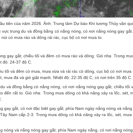
 đầu tiên của năm 2026. Ảnh: Trung tâm Dự báo Khí tượng Thủy văn qu
hu vực trung du và đồng bằng có nắng nóng, có nơi nắng nóng gay gắt.
núi có mưa rào và dông rải rác, cục bộ có nơi mưa to.
óng gay gắt; chiều tối và đêm có mưa rào và dông. Gió nhẹ. Trong m
t độ: 24-37 độ C.
u tối và đêm có mưa, mưa vừa và rải rác có dông, cục bộ có nơi mưa 
t, mưa đá và gió giật mạnh. Nhiệt độ: 22-35 độ C, có nơi trên 35 độ C.
du và đồng bằng có nắng nóng, có nơi nắng nóng gay gắt; chiều tối 
o đến rất to. Gió nhẹ. Trong mưa dông có khả năng xảy ra lốc, sét, 
C.
g gay gắt, có nơi đặc biệt gay gắt; phía Nam ngày nắng nóng và nắn
ó Tây Nam cấp 2-3. Trong mưa dông có khả năng xảy ra lốc, sét, mưa 
g nóng và nắng nóng gay gắt; phía Nam ngày nắng, có nơi nắng nóng; 