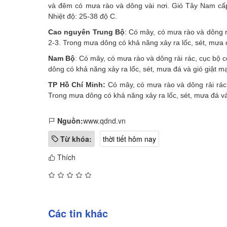
và đêm có mưa rào và dông vài nơi. Gió Tây Nam cấp
Nhiệt độ: 25-38 độ C.
Cao nguyên Trung Bộ
: Có mây, có mưa rào và dông r
2-3. Trong mưa dông có khả năng xảy ra lốc, sét, mưa đ
Nam Bộ
: Có mây, có mưa rào và dông rải rác, cục bộ 
dông có khả năng xảy ra lốc, sét, mưa đá và gió giật mạ
TP Hồ Chí Minh:
Có mây, có mưa rào và dông rải rác,
Trong mưa dông có khả năng xảy ra lốc, sét, mưa đá và
Nguồn:
www.qdnd.vn
Từ khóa:
thời tiết hôm nay
Thích
Các tin khác