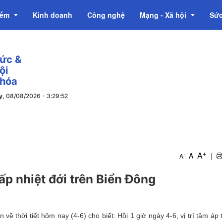
iểm
Kinh doanh
Công nghệ
Mạng - Xã hội
Sức
tức &
OCOP
ội
 hóa
y,
08/08/2026
-
3
:
29
:
53
+
A
A
|
-
A
ấp nhiệt đới trên Biển Đông
về thời tiết hôm nay (4-6) cho biết: Hồi 1 giờ ngày 4-6, vị trí tâm áp 