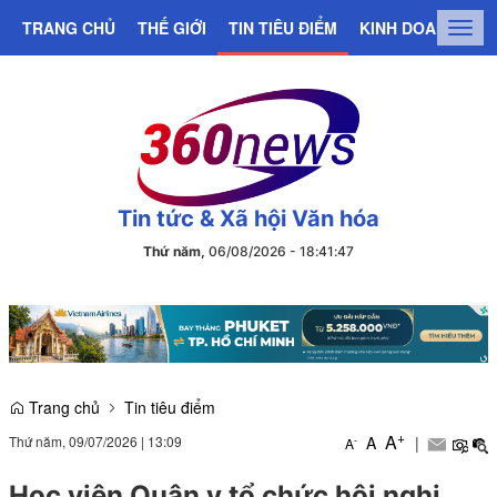
TRANG CHỦ
THẾ GIỚI
TIN TIÊU ĐIỂM
KINH DOANH
C
Togg
navig
Tin tức & Xã hội Văn hóa
Thứ năm,
06/08/2026
-
18
:
41
:
48
Trang chủ
Tin tiêu điểm
+
A
Thứ năm, 09/07/2026
|
13:09
A
|
-
A
Học viện Quân y tổ chức hội nghị