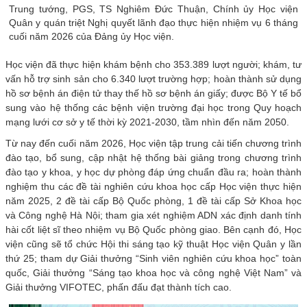
Trung tướng, PGS, TS Nghiêm Đức Thuận, Chính ủy Học viện
Quân y quán triệt Nghị quyết lãnh đạo thực hiện nhiệm vụ 6 tháng
cuối năm 2026 của Đảng ủy Học viện.
Học viện đã thực hiện khám bệnh cho 353.389 lượt người; khám, tư
vấn hỗ trợ sinh sản cho 6.340 lượt trường hợp; hoàn thành sử dụng
hồ sơ bệnh án điện tử thay thế hồ sơ bệnh án giấy; được Bộ Y tế bổ
sung vào hệ thống các bệnh viện trường đại học trong Quy hoạch
mạng lưới cơ sở y tế thời kỳ 2021-2030, tầm nhìn đến năm 2050.
Từ nay đến cuối năm 2026, Học viện tập trung cải tiến chương trình
đào tạo, bổ sung, cập nhật hệ thống bài giảng trong chương trình
đào tạo y khoa, y học dự phòng đáp ứng chuẩn đầu ra; hoàn thành
nghiệm thu các đề tài nghiên cứu khoa học cấp Học viện thực hiện
năm 2025, 2 đề tài cấp Bộ Quốc phòng, 1 đề tài cấp Sở Khoa học
và Công nghệ Hà Nội; tham gia xét nghiệm ADN xác định danh tính
hài cốt liệt sĩ theo nhiệm vụ Bộ Quốc phòng giao. Bên cạnh đó, Học
viện cũng sẽ tổ chức Hội thi sáng tạo kỹ thuật Học viện Quân y lần
thứ 25; tham dự Giải thưởng “Sinh viên nghiên cứu khoa học” toàn
quốc, Giải thưởng “Sáng tạo khoa học và công nghệ Việt Nam” và
Giải thưởng VIFOTEC, phấn đấu đạt thành tích cao.