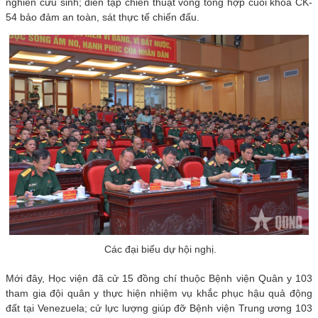
nghiên cứu sinh; diễn tập chiến thuật vòng tổng hợp cuối khóa CK-
54 bảo đảm an toàn, sát thực tế chiến đấu.
Các đại biểu dự hội nghị.
Mới đây, Học viện đã cử 15 đồng chí thuộc Bệnh viện Quân y 103
tham gia đội quân y thực hiện nhiệm vụ khắc phục hậu quả động
đất tại Venezuela; cử lực lượng giúp đỡ Bệnh viện Trung ương 103