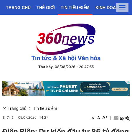
TRANG CHỦ
THẾ GIỚI
TIN TIÊU ĐIỂM
KINH DOANH
C
Togg
navig
Tin tức & Xã hội Văn hóa
Thứ bảy,
08/08/2026
-
20
:
47
:
55
Trang chủ
Tin tiêu điểm
+
A
Thứ năm, 09/07/2026
|
14:27
A
|
-
A
Điện Biên: Dự kiến đầu tư 86 tỷ đồng