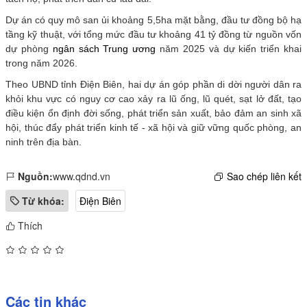
Dự án có quy mô san ủi khoảng 5,5ha mặt bằng, đầu tư đồng bộ hạ
tầng kỹ thuật, với tổng mức đầu tư khoảng 41 tỷ đồng từ nguồn vốn
dự phòng
ngân sách Trung ương
năm 2025 và dự kiến triển khai
trong năm 2026.
Theo UBND tỉnh Điện Biên, hai dự án góp phần di dời người dân ra
khỏi khu vực có nguy cơ cao xảy ra lũ ống, lũ quét, sạt lở đất, tạo
điều kiện ổn định đời sống, phát triển sản xuất, bảo đảm an sinh xã
hội, thúc đẩy phát triển kinh tế - xã hội và giữ vững quốc phòng, an
ninh trên địa bàn.
Nguồn:
www.qdnd.vn
Sao chép liên kết
Từ khóa:
Điện Biên
Thích
Các tin khác