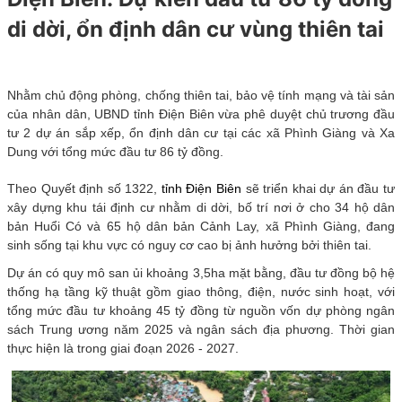
di dời, ổn định dân cư vùng thiên tai
Nhằm chủ động phòng, chống thiên tai, bảo vệ tính mạng và tài sản
của nhân dân, UBND tỉnh Điện Biên vừa phê duyệt chủ trương đầu
tư 2 dự án sắp xếp, ổn định dân cư tại các xã Phình Giàng và Xa
Dung với tổng mức đầu tư 86 tỷ đồng.
Theo Quyết định số 1322,
tỉnh Điện Biên
sẽ triển khai dự án đầu tư
xây dựng khu tái định cư nhằm di dời, bố trí nơi ở cho 34 hộ dân
bản Huổi Có và 65 hộ dân bản Cảnh Lay, xã Phình Giàng, đang
sinh sống tại khu vực có nguy cơ cao bị ảnh hưởng bởi thiên tai.
Dự án có quy mô san ủi khoảng 3,5ha mặt bằng, đầu tư đồng bộ hệ
thống hạ tầng kỹ thuật gồm giao thông, điện, nước sinh hoạt, với
tổng mức đầu tư khoảng 45 tỷ đồng từ nguồn vốn dự phòng ngân
sách Trung ương năm 2025 và ngân sách địa phương. Thời gian
thực hiện là trong giai đoạn 2026 - 2027.