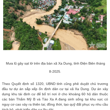
Mưa lũ gây sạt lở trên địa bàn xã Xa Dung, tỉnh Điện Biên tháng
8-2025.
Theo Quyết định số 1320, UBND tỉnh cũng phê duyệt chủ trương
đầu tư dự án sắp xếp ổn định dân cư tại xã Xa Dung. Dự án xây
dựng khu tái định cư để bố trí nơi ở cho khoảng 60 hộ dân thuộc
các bản Thẩm Mỹ B và Tào Xa A đang sinh sống tại khu vực có
nguy cơ cao xảy ra thiên tai; đồng thời, tạo quỹ đất phục vụ nhu cầu
tách hộ, phát triển dân cư lâu dài.