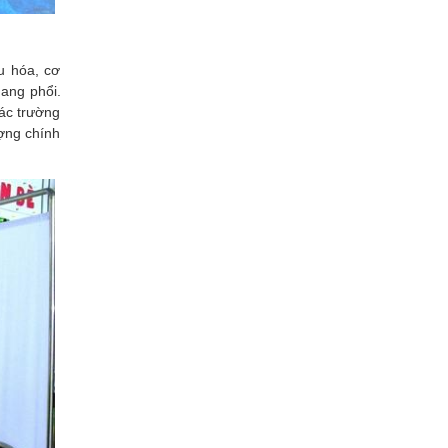
u hóa, cơ
uang phổi.
ác trường
ượng chính