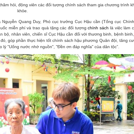
thăm hỏi, động viên các đối tượng chính sách tham gia chương trình 
khỏe.
tá Nguyễn Quang Duy, Phó cục trưởng Cục Hậu cần (Tổng cục Chính 
uốc miễn phí và trao quà tặng các đối tượng
chính sách
là việc làm 
 cán bộ, nhân viên, chiến sĩ Cục Hậu cần đối với thương binh, bệnh binh
 đó, góp phần thực hiện tốt chính sách hậu phương Quân đội, tăng c
đạo lý "Uống nước nhớ nguồn", "Đền ơn đáp nghĩa" của dân tộc”.