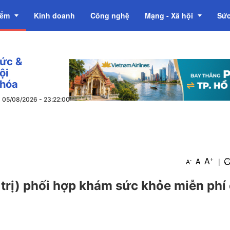
iểm
Kinh doanh
Công nghệ
Mạng - Xã hội
Sức
tức &
OCOP
ội
 hóa
,
05/08/2026
-
23
:
22
:
02
+
A
A
|
-
A
trị) phối hợp khám sức khỏe miễn phí