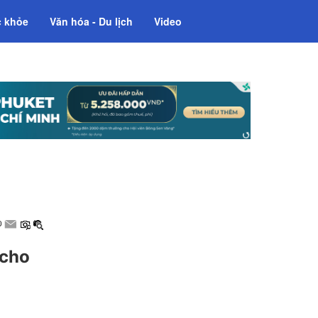
 khỏe
Văn hóa - Du lịch
Video
 cho