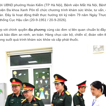
 với UBND phường Hoàn Kiếm (TP Hà Nội), Bệnh viện Mắt Hà Nội, Bệnh
viện Đa khoa Xanh Pôn tổ chức chương trình khám sức khỏe, tư vấn, 
àn. Đây là hoạt động thiết thực hướng tới kỷ niệm 79 năm Ngày Thươ
 thống Cục Hậu cần (20-9-1951 / 20-9-2026).
ợp với chính quyền
địa phương
cùng các đơn vị liên quan chuẩn bị đầ
 và bảo đảm an ninh, an toàn. Hàng chục cán bộ, chiến sĩ, đoàn viên 
rong suốt quá trình khám sức khỏe và cấp phát thuốc.