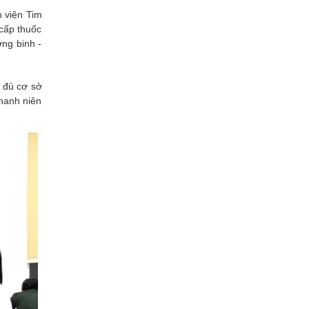
 viện Tim
cấp thuốc
ng binh -
y đủ cơ sở
thanh niên