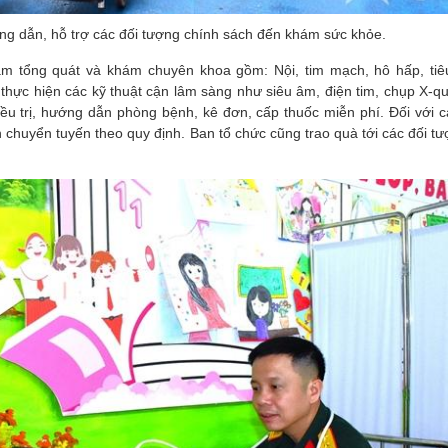
ớng dẫn, hỗ trợ các đối tượng chính sách đến khám sức khỏe.
ám tổng quát và khám chuyên khoa gồm: Nội, tim mạch, hô hấp, tiê
 thực hiện các kỹ thuật cận lâm sàng như siêu âm, điện tim, chụp X-q
u trị, hướng dẫn phòng bệnh, kê đơn, cấp thuốc miễn phí. Đối với c
chuyển tuyến theo quy định. Ban tổ chức cũng trao quà tới các đối t