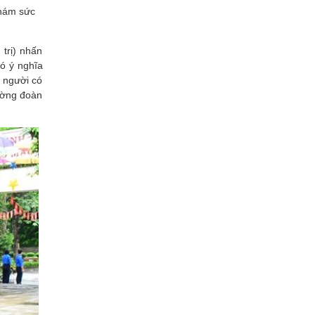
khám sức
trị) nhấn
có ý nghĩa
, người có
ường đoàn