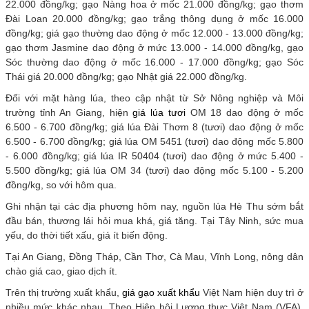
22.000 đồng/kg; gạo Nàng hoa ở mốc 21.000 đồng/kg; gạo thơm
Đài Loan 20.000 đồng/kg; gạo trắng thông dụng ở mốc 16.000
đồng/kg; giá gạo thường dao động ở mốc 12.000 - 13.000 đồng/kg;
gạo thơm Jasmine dao động ở mức 13.000 - 14.000 đồng/kg, gạo
Sóc thường dao động ở mốc 16.000 - 17.000 đồng/kg; gạo Sóc
Thái giá 20.000 đồng/kg; gạo Nhật giá 22.000 đồng/kg.
Đối với mặt hàng lúa, theo cập nhật từ Sở Nông nghiệp và Môi
trường tỉnh An Giang, hiện
giá lúa tươi
OM 18 dao động ở mốc
6.500 - 6.700 đồng/kg; giá lúa Đài Thơm 8 (tươi) dao động ở mốc
6.500 - 6.700 đồng/kg; giá lúa OM 5451 (tươi) dao động mốc 5.800
- 6.000 đồng/kg; giá lúa IR 50404 (tươi) dao động ở mức 5.400 -
5.500 đồng/kg; giá lúa OM 34 (tươi) dao động mốc 5.100 - 5.200
đồng/kg, so với hôm qua.
Ghi nhận tại các địa phương hôm nay, nguồn lúa Hè Thu sớm bắt
đầu bán, thương lái hỏi mua khá, giá tăng. Tại Tây Ninh, sức mua
yếu, do thời tiết xấu, giá ít biến động.
Tại An Giang, Đồng Tháp, Cần Thơ, Cà Mau, Vĩnh Long, nông dân
chào giá cao, giao dịch ít.
Trên thị trường xuất khẩu,
giá gạo xuất khẩu
Việt Nam hiện duy trì ở
nhiều mức khác nhau. Theo Hiệp hội Lương thực Việt Nam (VFA),