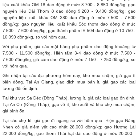
liệu xuất khẩu OM 18 dao động ở mức 8.700 - 8.850 đồng/kg; gạo
nguyên liệu Đài Thơm 8 dao động 9.200 - 9.400 đồng/kg; gạo
nguyên liệu xuất khẩu OM 380 dao động ở mức 7.500 - 7.600
đồng/kg; gạo nguyên liệu xuất khẩu Sóc thơm dao động ở mức
7.500 - 7.600 đồng/kg; gạo thành phẩm IR 504 dao động ở 10.750 -
10.090 đồng/kg, so với hôm qua.
Với phụ phẩm, giá các mặt hàng phụ phẩm dao động khoảng từ
7.500 - 11.500 đồng/kg. Hiện tấm 3-4 dao động ở mức 7.500 -
7.600 đồng/kg; giá cám dao động ở mức 7.150 - 7.250 đồng/kg, so
với hôm qua.
Ghi nhận tại các địa phương hôm nay, kho mua chậm, giá gạo ít
biến động. Tại An Giang, giao dịch mua bán ít, giá gạo các loại
tương đối ổn định.
Tại khu vực Sa Đéc (Đồng Tháp), lượng ít, giá các loại gạo ổn định.
Tại An Cư (Đồng Tháp), gạo về ít, kho xuất và kho chợ mua chậm,
giá bình ổn.
Tại các chợ lẻ, giá gạo đi ngang so với hôm qua. Hiện gạo Nàng
Nhen có giá niêm yết cao nhất 28.000 đồng/kg; gạo Hương Lài
22.000 đồng/kg; gạo thơm Thái hạt dài dao động ở mức 20.000 -