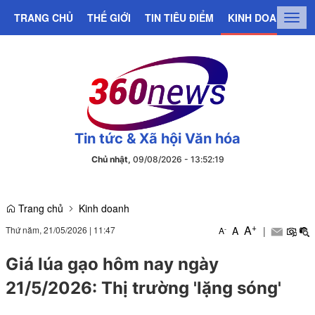
TRANG CHỦ
THẾ GIỚI
TIN TIÊU ĐIỂM
KINH DOANH
C
Togg
navig
Tin tức & Xã hội Văn hóa
Chủ nhật,
09/08/2026
-
13
:
52
:
20
Trang chủ
Kinh doanh
+
A
Thứ năm, 21/05/2026
|
11:47
A
|
-
A
Giá lúa gạo hôm nay ngày
21/5/2026: Thị trường 'lặng sóng'