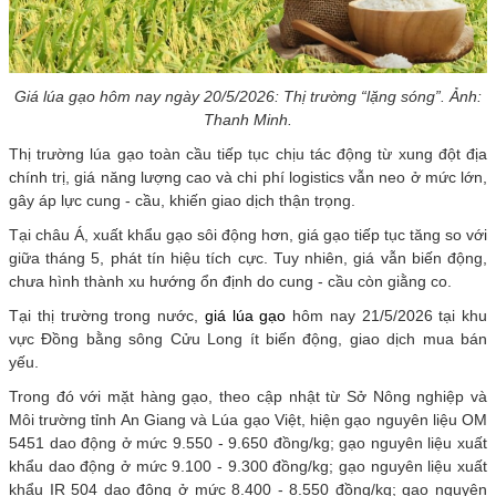
Giá lúa gạo hôm nay ngày 20/5/2026: Thị trường “lặng sóng”. Ảnh:
Thanh Minh.
Thị trường lúa gạo toàn cầu tiếp tục chịu tác động từ xung đột địa
chính trị, giá năng lượng cao và chi phí logistics vẫn neo ở mức lớn,
gây áp lực cung - cầu, khiến giao dịch thận trọng.
Tại châu Á, xuất khẩu gạo sôi động hơn, giá gạo tiếp tục tăng so với
giữa tháng 5, phát tín hiệu tích cực. Tuy nhiên, giá vẫn biến động,
chưa hình thành xu hướng ổn định do cung - cầu còn giằng co.
Tại thị trường trong nước,
giá lúa gạo
hôm nay 21/5/2026 tại khu
vực Đồng bằng sông Cửu Long ít biến động, giao dịch mua bán
yếu.
Trong đó với mặt hàng gạo, theo cập nhật từ Sở Nông nghiệp và
Môi trường tỉnh An Giang và Lúa gạo Việt, hiện gạo nguyên liệu OM
5451 dao động ở mức 9.550 - 9.650 đồng/kg; gạo nguyên liệu xuất
khẩu dao động ở mức 9.100 - 9.300 đồng/kg; gạo nguyên liệu xuất
khẩu IR 504 dao động ở mức 8.400 - 8.550 đồng/kg; gạo nguyên