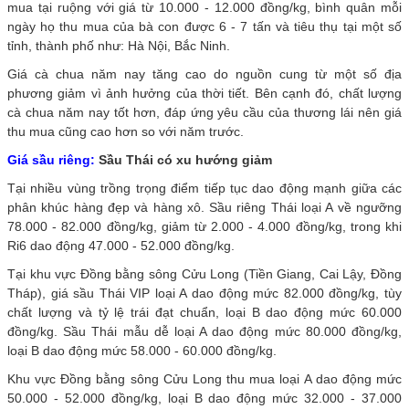
mua tại ruộng với giá từ 10.000 - 12.000 đồng/kg, bình quân mỗi
ngày họ thu mua của bà con được 6 - 7 tấn và tiêu thụ tại một số
tỉnh, thành phố như: Hà Nội, Bắc Ninh.
Giá cà chua năm nay tăng cao do nguồn cung từ một số địa
phương giảm vì ảnh hưởng của thời tiết. Bên cạnh đó, chất lượng
cà chua năm nay tốt hơn, đáp ứng yêu cầu của thương lái nên giá
thu mua cũng cao hơn so với năm trước.
Giá sầu riêng:
Sầu Thái có xu hướng giảm
Tại nhiều vùng trồng trọng điểm tiếp tục dao động mạnh giữa các
phân khúc hàng đẹp và hàng xô. Sầu riêng Thái loại A về ngưỡng
78.000 - 82.000 đồng/kg, giảm từ 2.000 - 4.000 đồng/kg, trong khi
Ri6 dao động 47.000 - 52.000 đồng/kg.
Tại khu vực Đồng bằng sông Cửu Long (Tiền Giang, Cai Lậy, Đồng
Tháp), giá sầu Thái VIP loại A dao động mức 82.000 đồng/kg, tùy
chất lượng và tỷ lệ trái đạt chuẩn, loại B dao động mức 60.000
đồng/kg. Sầu Thái mẫu dễ loại A dao động mức 80.000 đồng/kg,
loại B dao động mức 58.000 - 60.000 đồng/kg.
Khu vực Đồng bằng sông Cửu Long thu mua loại A dao động mức
50.000 - 52.000 đồng/kg, loại B dao động mức 32.000 - 37.000