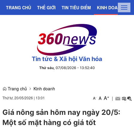
TRANG CHỦ
THẾ GIỚI
TIN TIÊU ĐIỂM
KINH DOANH
C
Togg
navig
Tin tức & Xã hội Văn hóa
Thứ sáu,
07/08/2026
-
13
:
52
:
41
Trang chủ
Kinh doanh
+
A
Thứ tư, 20/05/2026
|
13:01
A
|
-
A
Giá nông sản hôm nay ngày 20/5:
Một số mặt hàng có giá tốt