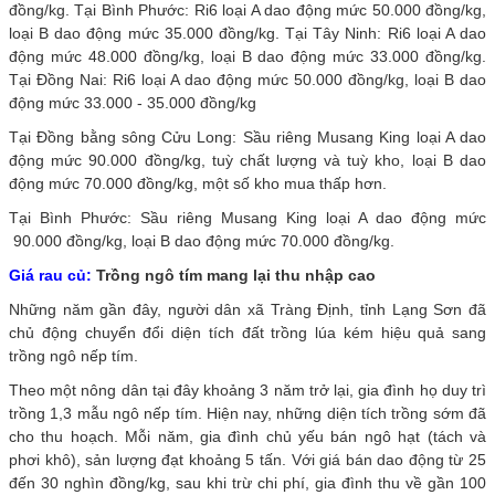
đồng/kg. Tại Bình Phước: Ri6 loại A dao động mức 50.000 đồng/kg,
loại B dao động mức 35.000 đồng/kg. Tại Tây Ninh: Ri6 loại A dao
động mức 48.000 đồng/kg, loại B dao động mức 33.000 đồng/kg.
Tại Đồng Nai: Ri6 loại A dao động mức 50.000 đồng/kg, loại B dao
động mức 33.000 - 35.000 đồng/kg
Tại Đồng bằng sông Cửu Long: Sầu riêng Musang King loại A dao
động mức 90.000 đồng/kg, tuỳ chất lượng và tuỳ kho, loại B dao
động mức 70.000 đồng/kg, một số kho mua thấp hơn.
Tại Bình Phước: Sầu riêng Musang King loại A dao động mức
90.000 đồng/kg, loại B dao động mức 70.000 đồng/kg.
Giá rau củ:
Trồng ngô tím mang lại thu nhập cao
Những năm gần đây, người dân xã Tràng Định, tỉnh Lạng Sơn đã
chủ động chuyển đổi diện tích đất trồng lúa kém hiệu quả sang
trồng ngô nếp tím.
Theo một nông dân tại đây khoảng 3 năm trở lại, gia đình họ duy trì
trồng 1,3 mẫu ngô nếp tím. Hiện nay, những diện tích trồng sớm đã
cho thu hoạch. Mỗi năm, gia đình chủ yếu bán ngô hạt (tách và
phơi khô), sản lượng đạt khoảng 5 tấn. Với giá bán dao động từ 25
đến 30 nghìn đồng/kg, sau khi trừ chi phí, gia đình thu về gần 100