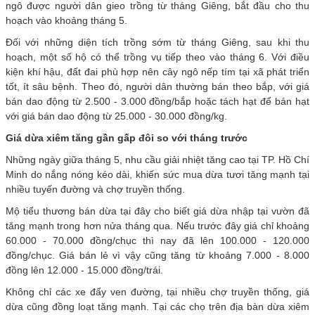
ngô được người dân gieo trồng từ tháng Giêng, bắt đầu cho thu
hoạch vào khoảng tháng 5.
Đối với những diện tích trồng sớm từ tháng Giêng, sau khi thu
hoạch, một số hộ có thể trồng vụ tiếp theo vào tháng 6. Với điều
kiện khí hậu, đất đai phù hợp nên cây ngô nếp tím tại xã phát triển
tốt, ít sâu bệnh. Theo đó, người dân thường bán theo bắp, với giá
bán dao động từ 2.500 - 3.000 đồng/bắp hoặc tách hạt để bán hạt
với giá bán dao động từ 25.000 - 30.000 đồng/kg.
Giá dừa xiêm tăng gần gấp đôi so với tháng trước
Những ngày giữa tháng 5, nhu cầu giải nhiệt tăng cao tại TP. Hồ Chí
Minh do nắng nóng kéo dài, khiến sức mua dừa tươi tăng mạnh tại
nhiều tuyến đường và chợ truyền thống.
Mộ tiểu thương bán dừa tại đây cho biết giá dừa nhập tại vườn đã
tăng mạnh trong hơn nửa tháng qua. Nếu trước đây giá chỉ khoảng
60.000 - 70.000 đồng/chục thì nay đã lên 100.000 - 120.000
đồng/chục. Giá bán lẻ vì vậy cũng tăng từ khoảng 7.000 - 8.000
đồng lên 12.000 - 15.000 đồng/trái.
Không chỉ các xe đẩy ven đường, tại nhiều chợ truyền thống, giá
dừa cũng đồng loạt tăng mạnh. Tại các chọ trên địa bàn dừa xiêm