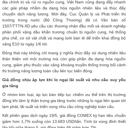
địa chính trị và rủi ro nguồn cung, Việt Nam cũng đang đẩy nhanh
các giải pháp nhằm đa dạng hóa nguồn nhiên liệu và thúc đẩy
chuyển dịch năng lượng. Mới đây, Cục Quản lý và Phát triển thị
trường trong nước (Bộ Công Thương) đã có Văn bản số
1507/TTTN-XD yêu cầu các thương nhân đầu mối và doanh nghiệp
phân phối xăng dầu khẩn trương chuẩn bị nguồn cung, hệ thống
pha chế, cơ sở vật chất và mạng lưới bán lẻ để triển khai đồng bộ
xăng E10 từ ngày 1/6 tới.
Động thái này không chỉ mang ý nghĩa thúc đẩy sử dụng nhiên liệu
thân thiện với môi trường mà còn góp phần đa dạng hóa nguồn
cung, giảm phụ thuộc vào xăng khoáng truyền thống trong bối cảnh
thị trường năng lượng toàn cầu liên tục biến động.
Giá đồng chịu áp lực khi lo ngại lãi suất và nhu cầu suy yếu
gia tăng
Ở nhóm kim loại, áp lực bán tiếp tục chiếm ưu thế trên thị trường
đồng khi tâm lý thận trọng gia tăng trước những lo ngại liên quan tới
lạm phát, lãi suất và triển vọng nhu cầu công nghiệp toàn cầu.
Kết phiên giao dịch ngày 19/5, giá đồng COMEX kỳ hạn tiêu chuẩn
giảm hơn 1,7% xuống còn 13.683 USD/tấn. Tính từ vùng đỉnh thiết
lập hồi giữa tháng 5, giá đồng hiện đã giảm hơn 7%.