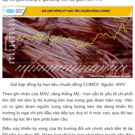
Giá hợp đồng kỳ hạn tiêu chuẩn đồng COMEX. Nguồn: MXV
Theo ghi nhận của MXV, căng thẳng Mỹ - Iran vẫn là yếu tố chi phối
lớn đối với tâm lý thị trường kim loại trong giai đoạn hiện nay. Việc
rủi ro gián đoạn nguồn cung năng lượng kéo dài đang khiến thị
trường lo ngại chi phí đầu vào tiếp tục duy trì ở mức cao, qua đó tạo
thêm áp lực lên lạm phát toàn cầu.
Điều này khiến kỳ vọng của thị trường đối với chính sách tiền tệ tại
Mỹ tiếp tục thay đổi. Hàng loạt chỉ báo lạm phát tăng mạnh gần đây