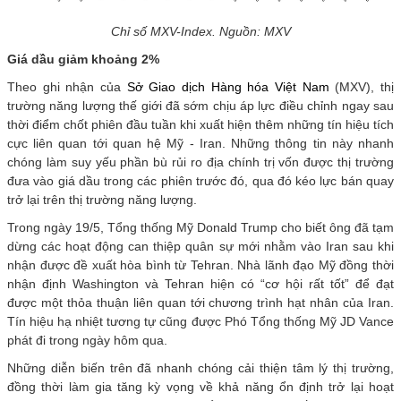
Chỉ số MXV-Index. Nguồn: MXV
Giá dầu giảm khoảng 2%
Theo ghi nhận của
Sở Giao dịch Hàng hóa Việt Nam
(MXV), thị
trường năng lượng thế giới đã sớm chịu áp lực điều chỉnh ngay sau
thời điểm chốt phiên đầu tuần khi xuất hiện thêm những tín hiệu tích
cực liên quan tới quan hệ Mỹ - Iran. Những thông tin này nhanh
chóng làm suy yếu phần bù rủi ro địa chính trị vốn được thị trường
đưa vào giá dầu trong các phiên trước đó, qua đó kéo lực bán quay
trở lại trên thị trường năng lượng.
Trong ngày 19/5, Tổng thống Mỹ Donald Trump cho biết ông đã tạm
dừng các hoạt động can thiệp quân sự mới nhằm vào Iran sau khi
nhận được đề xuất hòa bình từ Tehran. Nhà lãnh đạo Mỹ đồng thời
nhận định Washington và Tehran hiện có “cơ hội rất tốt” để đạt
được một thỏa thuận liên quan tới chương trình hạt nhân của Iran.
Tín hiệu hạ nhiệt tương tự cũng được Phó Tổng thống Mỹ JD Vance
phát đi trong ngày hôm qua.
Những diễn biến trên đã nhanh chóng cải thiện tâm lý thị trường,
đồng thời làm gia tăng kỳ vọng về khả năng ổn định trở lại hoạt