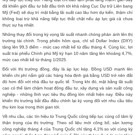
đã khiến giới đầu tư bắt đầu tính tới khả năng Cục Dự trữ Liên bang
Mỹ (Fed) sẽ duy trì mặt bằng lãi suất cao lâu hơn dự kiến, thậm chí
không loại trừ khả năng tiếp tục thắt chặt nếu áp lực giá cả chưa
thực sự hạ nhiệt.
Những thay đổi trong kỳ vọng lãi suất nhanh chóng phản ánh lên thị
trường tài chính. Trong phiên hôm qua, chỉ số Dollar Index (DXY)
tăng lên 99,3 điểm - mức cao nhất kể từ đầu tháng 4. Cùng lúc, lợi
suất trái phiếu Chính phủ Mỹ kỳ hạn 10 năm tăng lên khoảng 4,7%,
mức cao nhất kể từ tháng 1/2025.
Đối với thị trường đồng, đây là áp lực kép. Đồng USD mạnh lên
khiến chi phí nắm giữ các hàng hóa định giá bằng USD trở nên đắt
đỏ hơn đối với nhà đầu tư quốc tế. Trong khi đó, mặt bằng lãi suất
cao có thể làm chậm hoạt động đầu tư, xây dựng và sản xuất công
nghiệp - những lĩnh vực tiêu thụ đồng lớn nhất hiện nay. Điều này
khiến thị trường bắt đầu điều chỉnh lại kỳ vọng đối với nhu cầu tiêu
thụ kim loại trong thời gian tới.
Về nhu cầu, các tín hiệu từ Trung Quốc cũng tiếp tục củng cố tâm lý
thận trọng của thị trường. Theo số liệu mới công bố, sản lượng
công nghiệp tháng 4 của Trung Quốc chỉ tăng 4,1% so với cùng kỳ