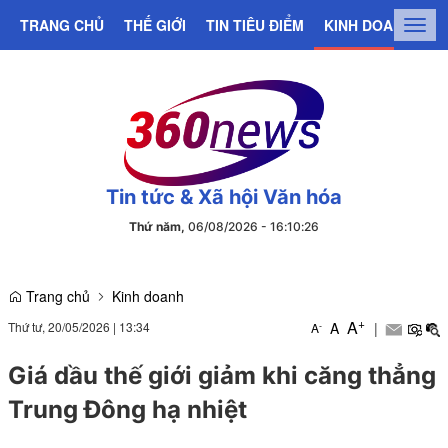
TRANG CHỦ
THẾ GIỚI
TIN TIÊU ĐIỂM
KINH DOANH
C
Togg
navig
Tin tức & Xã hội Văn hóa
Thứ năm,
06/08/2026
-
16
:
10
:
27
Trang chủ
Kinh doanh
+
A
Thứ tư, 20/05/2026
|
13:34
A
|
-
A
Giá dầu thế giới giảm khi căng thẳng
Trung Đông hạ nhiệt