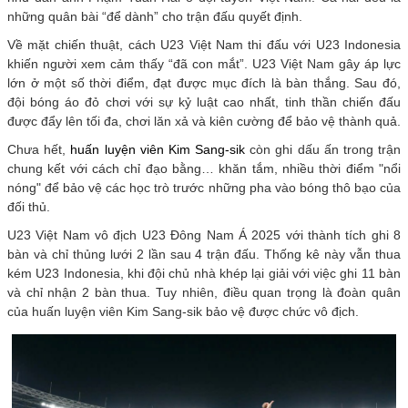
những quân bài “để dành” cho trận đấu quyết định.
Về mặt chiến thuật, cách U23 Việt Nam thi đấu với U23 Indonesia
khiến người xem cảm thấy “đã con mắt”. U23 Việt Nam gây áp lực
lớn ở một số thời điểm, đạt được mục đích là bàn thắng. Sau đó,
đội bóng áo đỏ chơi với sự kỷ luật cao nhất, tinh thần chiến đấu
được đẩy lên tối đa, chơi lăn xả và kiên cường để bảo vệ thành quả.
Chưa hết,
huấn luyện viên Kim Sang-sik
còn ghi dấu ấn trong trận
chung kết với cách chỉ đạo bằng… khăn tắm, nhiều thời điểm "nổi
nóng" để bảo vệ các học trò trước những pha vào bóng thô bạo của
đối thủ.
U23 Việt Nam vô địch U23 Đông Nam Á 2025 với thành tích ghi 8
bàn và chỉ thủng lưới 2 lần sau 4 trận đấu. Thống kê này vẫn thua
kém U23 Indonesia, khi đội chủ nhà khép lại giải với việc ghi 11 bàn
và chỉ nhận 2 bàn thua. Tuy nhiên, điều quan trọng là đoàn quân
của huấn luyện viên Kim Sang-sik bảo vệ được chức vô địch.