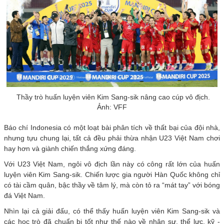
Thầy trò huấn luyện viên Kim Sang-sik nâng cao cúp vô địch.
Ảnh: VFF
Báo chí Indonesia có một loạt bài phân tích về thất bại của đội nhà,
nhưng tựu chung lại, tất cả đều phải thừa nhận U23 Việt Nam chơi
hay hơn và giành chiến thắng xứng đáng.
Với U23 Việt Nam, ngôi vô địch lần này có công rất lớn của huấn
luyện viên Kim Sang-sik. Chiến lược gia người Hàn Quốc không chỉ
có tài cầm quân, bậc thầy về tâm lý, mà còn tỏ ra “mát tay” với bóng
đá Việt Nam.
Nhìn lại cả giải đấu, có thể thấy huấn luyện viên Kim Sang-sik và
các học trò đã chuẩn bị tốt như thế nào về nhân sự, thể lực, kỹ -