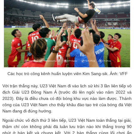
Các học trò công kênh huấn luyện viên Kim Sang-sik. Ảnh: VFF
Với trận thắng này, U23 Việt Nam đi vào lịch sử khi 3 lần liên tiếp vô
địch Giải U23 Đông Nam Á (trước đó lên ngôi vào năm 2022 và
2023). Đây là điều chưa có đội bóng khu vực nào làm được. Thành
công của U23 Việt Nam cho thấy khâu đào tạo trẻ của bóng đá Việt
Nam đang đi đúng hướng.
Ngoài chức vô địch thứ 3 liên tiếp, U23 Việt Nam toàn thắng tại giải,
thậm chí còn không phải đá luân lưu trận nào khi thắng trong 90
phút ở bán kết và chung kết. Với 2 bàn thắng cùng lối chơi ấn