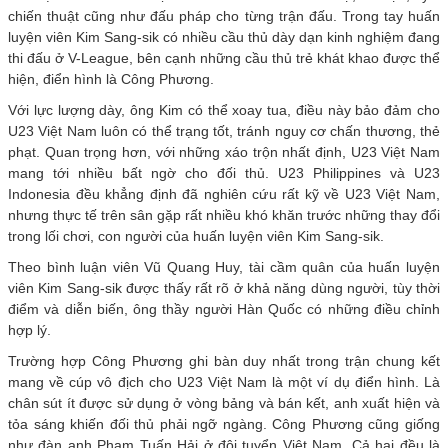
chiến thuật cũng như đấu pháp cho từng trận đấu. Trong tay huấn
luyện viên Kim Sang-sik có nhiều cầu thủ dày dạn kinh nghiệm đang
thi đấu ở V-League, bên cạnh những cầu thủ trẻ khát khao được thể
hiện, điển hình là Công Phương.
Với lực lượng dày, ông Kim có thể xoay tua, điều này bảo đảm cho
U23 Việt Nam luôn có thể trạng tốt, tránh nguy cơ chấn thương, thẻ
phạt. Quan trọng hơn, với những xáo trộn nhất định, U23 Việt Nam
mang tới nhiều bất ngờ cho đối thủ. U23 Philippines và U23
Indonesia đều khẳng định đã nghiên cứu rất kỹ về U23 Việt Nam,
nhưng thực tế trên sân gặp rất nhiều khó khăn trước những thay đổi
trong lối chơi, con người của huấn luyện viên Kim Sang-sik.
Theo bình luận viên Vũ Quang Huy, tài cầm quân của huấn luyện
viên Kim Sang-sik được thấy rất rõ ở khả năng dùng người, tùy thời
điểm và diễn biến, ông thầy người Hàn Quốc có những điều chỉnh
hợp lý.
Trường hợp Công Phương ghi bàn duy nhất trong trận chung kết
mang về cúp vô địch cho U23 Việt Nam là một ví dụ điển hình. Là
chân sút ít được sử dụng ở vòng bảng và bán kết, anh xuất hiện và
tỏa sáng khiến đối thủ phải ngỡ ngàng. Công Phương cũng giống
như đàn anh Phạm Tuấn Hải ở đội tuyển Việt Nam. Cả hai đều là