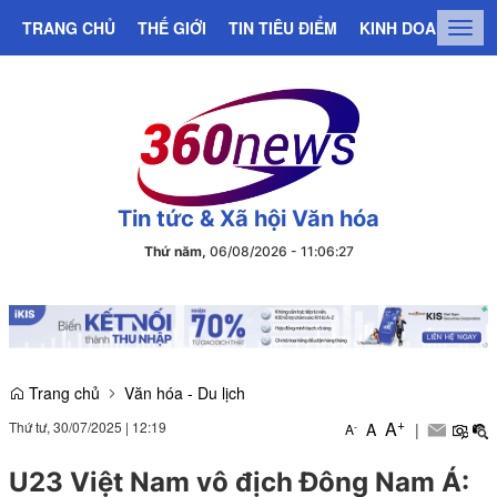
TRANG CHỦ
THẾ GIỚI
TIN TIÊU ĐIỂM
KINH DOANH
C
Togg
navig
Tin tức & Xã hội Văn hóa
Thứ năm,
06/08/2026
-
11
:
06
:
28
Trang chủ
Văn hóa - Du lịch
+
A
Thứ tư, 30/07/2025
|
12:19
A
|
-
A
U23 Việt Nam vô địch Đông Nam Á: