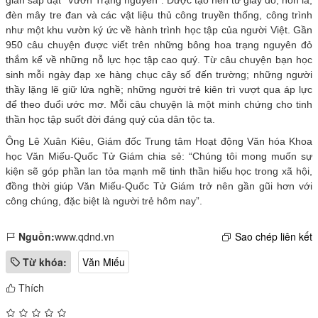
đèn mây tre đan và các vật liệu thủ công truyền thống, công trình
như một khu vườn ký ức về hành trình học tập của người Việt. Gần
950 câu chuyện được viết trên những bông hoa trạng nguyên đỏ
thắm kể về những nỗ lực học tập cao quý. Từ câu chuyện bạn học
sinh mỗi ngày đạp xe hàng chục cây số đến trường; những người
thầy lặng lẽ giữ lửa nghề; những người trẻ kiên trì vượt qua áp lực
để theo đuổi ước mơ. Mỗi câu chuyện là một minh chứng cho tinh
thần học tập suốt đời đáng quý của dân tộc ta.
Ông Lê Xuân Kiêu, Giám đốc Trung tâm Hoạt động Văn hóa Khoa
học Văn Miếu-Quốc Tử Giám chia sẻ: “Chúng tôi mong muốn sự
kiện sẽ góp phần lan tỏa mạnh mẽ tinh thần hiếu học trong xã hội,
đồng thời giúp Văn Miếu-Quốc Tử Giám trở nên gần gũi hơn với
công chúng, đặc biệt là người trẻ hôm nay”.
Nguồn:
www.qdnd.vn
Sao chép liên kết
Từ khóa:
Văn Miếu
Thích