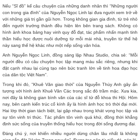
Nếu “Sĩ đồ” kể câu chuyện của những danh nhân thì “Những người
con trong gia đình” của Nguyễn Ngọc Linh lại đưa người xem trở về
với những giá trị gần gũi hơn. Trong không gian gia đình, từ trẻ nhỏ
đến người trưởng thành đều hiện lên bên trang sách. Không có
hình ảnh khoa bảng hay vinh quy đỗ đạt, tác phẩm nhấn mạnh tinh
thần hiếu học được nuôi dưỡng từ mỗi mái nhà, truyền từ thế hệ
này sang thế hệ khác như một nếp sống văn hóa.
Anh Nguyễn Ngọc Linh, đồng sáng lập Nhau Studio, chia sẻ: “Mỗi
người đều có câu chuyện học tập mang màu sắc riêng, nhưng khi
đặt cạnh nhau lại cùng tạo nên bức tranh lớn về tinh hoa đạo học
của dân tộc Việt Nam”.
Trong khi đó, “Khuê Văn giao thời” của Nguyễn Thùy Anh gây ấn
tượng với hình ảnh Khuê Văn Các trong sắc đỏ trầm mặc. Xưa kia,
nơi đây là không gian bình văn của các sĩ tử đỗ khoa thi Hội. Hôm
nay, bên cạnh kiến trúc cổ kính ấy là hình ảnh học trò thời đại mới.
Hai lớp thời gian tách biệt, lại gặp nhau trong khát vọng học tập và
sự tôn vinh tri thức. Tác phẩm tôn vinh quá khứ, đồng thời khẳng
định sức sống của truyền thống hiếu học trong đời sống đương đại.
Đáng chú ý, nơi khiến nhiều người dừng chân lâu nhất là không
gian sắp đặt “Vườn Trạng nguyên”. Được tạo nên từ giấy dó, nón lá,