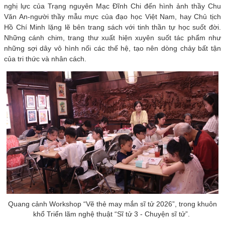
nghị lực của Trạng nguyên Mạc Đĩnh Chi đến hình ảnh thầy Chu
Văn An-người thầy mẫu mực của đạo học Việt Nam, hay Chủ tịch
Hồ Chí Minh lặng lẽ bên trang sách với tinh thần tự học suốt đời.
Những cánh chim, trang thư xuất hiện xuyên suốt tác phẩm như
những sợi dây vô hình nối các thế hệ, tạo nên dòng chảy bất tận
của tri thức và nhân cách.
Quang cảnh Workshop “Vẽ thẻ may mắn sĩ tử 2026”, trong khuôn
khổ Triển lãm nghệ thuật “Sĩ tử 3 - Chuyện sĩ tử”.