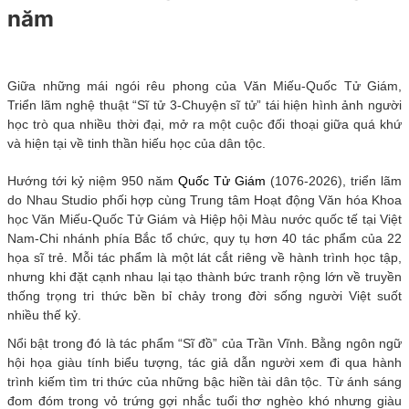
năm
Giữa những mái ngói rêu phong của Văn Miếu-Quốc Tử Giám,
Triển lãm nghệ thuật “Sĩ tử 3-Chuyện sĩ tử” tái hiện hình ảnh người
học trò qua nhiều thời đại, mở ra một cuộc đối thoại giữa quá khứ
và hiện tại về tinh thần hiếu học của dân tộc.
Hướng tới kỷ niệm 950 năm
Quốc Tử Giám
(1076-2026), triển lãm
do Nhau Studio phối hợp cùng Trung tâm Hoạt động Văn hóa Khoa
học Văn Miếu-Quốc Tử Giám và Hiệp hội Màu nước quốc tế tại Việt
Nam-Chi nhánh phía Bắc tổ chức, quy tụ hơn 40 tác phẩm của 22
họa sĩ trẻ. Mỗi tác phẩm là một lát cắt riêng về hành trình học tập,
nhưng khi đặt cạnh nhau lại tạo thành bức tranh rộng lớn về truyền
thống trọng tri thức bền bỉ chảy trong đời sống người Việt suốt
nhiều thế kỷ.
Nổi bật trong đó là tác phẩm “Sĩ đồ” của Trần Vĩnh. Bằng ngôn ngữ
hội họa giàu tính biểu tượng, tác giả dẫn người xem đi qua hành
trình kiếm tìm tri thức của những bậc hiền tài dân tộc. Từ ánh sáng
đom đóm trong vỏ trứng gợi nhắc tuổi thơ nghèo khó nhưng giàu