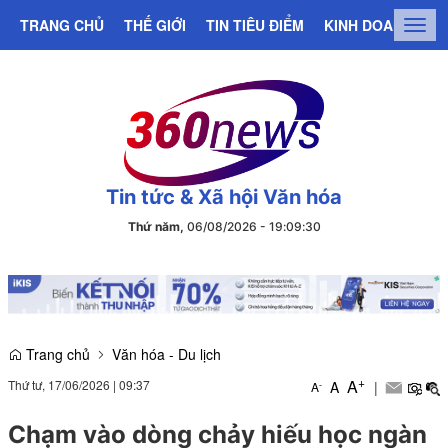
TRANG CHỦ
THẾ GIỚI
TIN TIÊU ĐIỂM
KINH DOANH
C
Togg
navig
Tin tức & Xã hội Văn hóa
Thứ năm,
06/08/2026
-
19
:
09
:
30
Trang chủ
Văn hóa - Du lịch
+
A
Thứ tư, 17/06/2026
|
09:37
A
|
-
A
Chạm vào dòng chảy hiếu học ngàn