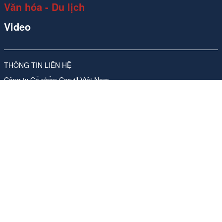
Văn hóa - Du lịch
Video
THÔNG TIN LIÊN HỆ
Công ty Cổ phần Carvill Việt Nam
Giấy phép số 310/GP-SVHTT do Sở Văn hóa và Thể thao Hà Nội
cấp lần đầu ngày 17/11/2017, sửa đổi, bổ sung lần thứ 4, ngày
26/05/2026
Địa chỉ: Tầng 10, Tòa nhà Ladeco, số 266 phố Đội Cấn, Phường
Ngọc Hà, Thành phố Hà Nội
ĐT:
024 62541423
Phụ trách nội dung trang thông tin điện tử tổng hợp:
Bà Nguyễn
Thanh Hà -Tổng Giám đốc
Email:
media-booking@carvill-vietnam.com
Website:
http://carvill-vietnam.com/