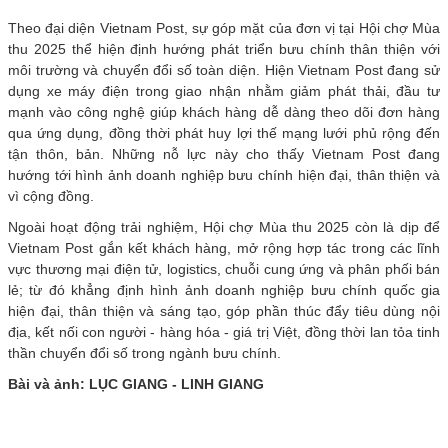
Theo đại diện Vietnam Post, sự góp mặt của đơn vị tại Hội chợ Mùa
thu 2025 thể hiện định hướng phát triển bưu chính thân thiện với
môi trường và chuyển đổi số toàn diện. Hiện Vietnam Post đang sử
dụng xe máy điện trong giao nhận nhằm giảm phát thải, đầu tư
mạnh vào công nghệ giúp khách hàng dễ dàng theo dõi đơn hàng
qua ứng dụng, đồng thời phát huy lợi thế mạng lưới phủ rộng đến
tận thôn, bản. Những nỗ lực này cho thấy Vietnam Post đang
hướng tới hình ảnh doanh nghiệp bưu chính hiện đại, thân thiện và
vì cộng đồng.
Ngoài hoạt động trải nghiệm, Hội chợ Mùa thu 2025 còn là dịp để
Vietnam Post gắn kết khách hàng, mở rộng hợp tác trong các lĩnh
vực thương mại điện tử, logistics, chuỗi cung ứng và phân phối bán
lẻ; từ đó khẳng định hình ảnh doanh nghiệp bưu chính quốc gia
hiện đại, thân thiện và sáng tạo, góp phần thúc đẩy tiêu dùng nội
địa, kết nối con người - hàng hóa - giá trị Việt, đồng thời lan tỏa tinh
thần chuyển đổi số trong ngành bưu chính.
Bài và ảnh: LỤC GIANG - LINH GIANG