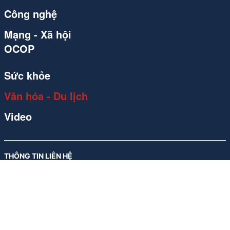
Công nghệ
Mạng - Xã hội
OCOP
Sức khỏe
Văn hóa - Du lịch
Video
THÔNG TIN LIÊN HỆ
Công ty Cổ phần Carvill Việt Nam
Giấy phép số 310/GP-SVHTT do Sở Văn hóa và Thể thao Hà Nội
cấp lần đầu ngày 17/11/2017, sửa đổi, bổ sung lần thứ 4, ngày
26/05/2026
Địa chỉ: Tầng 10, Tòa nhà Ladeco, số 266 phố Đội Cấn, Phường