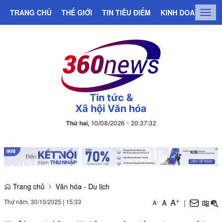
TRANG CHỦ
THẾ GIỚI
TIN TIÊU ĐIỂM
KINH DOANH
C
Togg
navig
Tin tức &
Xã hội Văn hóa
Thứ hai,
10/08/2026
-
20
:
37
:
32
Trang chủ
Văn hóa - Du lịch
+
A
Thứ năm, 30/10/2025
|
15:33
A
|
-
A