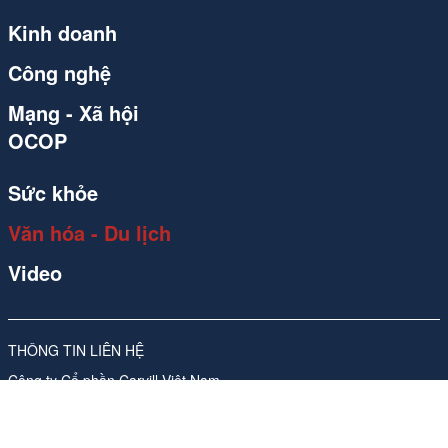
Kinh doanh
Công nghệ
Mạng - Xã hội
OCOP
Sức khỏe
Văn hóa - Du lịch
Video
THÔNG TIN LIÊN HỆ
Công ty Cổ phần Carvill Việt Nam
Giấy phép số 310/GP-SVHTT do Sở Văn hóa và Thể thao Hà Nội
cấp lần đầu ngày 17/11/2017, sửa đổi, bổ sung lần thứ 4, ngày