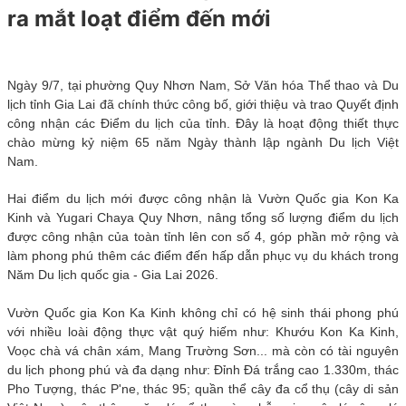
ra mắt loạt điểm đến mới
Ngày 9/7, tại phường Quy Nhơn Nam, Sở Văn hóa Thể thao và Du
lịch tỉnh Gia Lai đã chính thức công bố, giới thiệu và trao Quyết định
công nhận các Điểm du lịch của tỉnh. Đây là hoạt động thiết thực
chào mừng kỷ niệm 65 năm Ngày thành lập ngành Du lịch Việt
Nam.
Hai điểm du lịch mới được công nhận là Vườn Quốc gia Kon Ka
Kinh và Yugari Chaya Quy Nhơn, nâng tổng số lượng điểm du lịch
được công nhận của toàn tỉnh lên con số 4, góp phần mở rộng và
làm phong phú thêm các điểm đến hấp dẫn phục vụ du khách trong
Năm Du lịch quốc gia - Gia Lai 2026.
Vườn Quốc gia Kon Ka Kinh không chỉ có hệ sinh thái phong phú
với nhiều loài động thực vật quý hiếm như: Khướu Kon Ka Kinh,
Voọc chà vá chân xám, Mang Trường Sơn... mà còn có tài nguyên
du lịch phong phú và đa dạng như: Đỉnh Đá trắng cao 1.330m, thác
Pho Tượng, thác P'ne, thác 95; quần thể cây đa cổ thụ (cây di sản