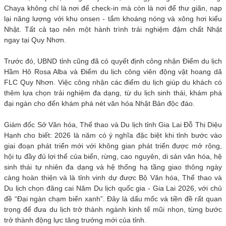
Chaya không chỉ là nơi để check-in mà còn là nơi để thư giãn, nạp
lại năng lượng với khu onsen - tắm khoáng nóng và xông hơi kiểu
Nhật. Tất cả tạo nên một hành trình trải nghiệm đậm chất Nhật
ngay tại Quy Nhơn.
Trước đó, UBND tỉnh cũng đã có quyết định công nhận Điểm du lịch
Hầm Hô Rosa Alba và Điểm du lịch công viên động vật hoang dã
FLC Quy Nhơn. Việc công nhận các điểm du lịch giúp du khách có
thêm lựa chọn trải nghiệm đa dạng, từ du lịch sinh thái, khám phá
đại ngàn cho đến khám phá nét văn hóa Nhật Bản độc đáo.
Giám đốc Sở Văn hóa, Thể thao và Du lịch tỉnh Gia Lai Đỗ Thị Diệu
Hạnh cho biết: 2026 là năm có ý nghĩa đặc biệt khi tỉnh bước vào
giai đoạn phát triển mới với không gian phát triển được mở rộng,
hội tụ đầy đủ lợi thế của biển, rừng, cao nguyên, di sản văn hóa, hệ
sinh thái tự nhiên đa dạng và hệ thống hạ tầng giao thông ngày
càng hoàn thiện và là tỉnh vinh dự được Bộ Văn hóa, Thể thao và
Du lịch chọn đăng cai Năm Du lịch quốc gia - Gia Lai 2026, với chủ
đề “Đại ngàn chạm biển xanh”. Đây là dấu mốc và tiền đề rất quan
trọng để đưa du lịch trở thành ngành kinh tế mũi nhọn, từng bước
trở thành động lực tăng trưởng mới của tỉnh.