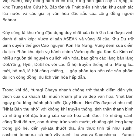
Việt Nam), cây thông năm lá cổ thụ, rừng hỗn giao cây lá rộng, lá
kim; Trung tâm Cứu hộ, Bảo tồn và Phát triển sinh vật; khu canh tác
lúa nước và các giá trị văn hóa đặc sắc của cộng đồng người
Bahnar.
Đây cũng là khu rừng đặc dụng duy nhất của tỉnh Gia Lai được vinh
danh di sản kép: Vườn di sản ASEAN và vùng lõi của Khu Dự trữ
Sinh quyển thế giới Cao nguyên Kon Hà Nừng. Vùng đệm của điểm
du lịch Phân khu dịch vụ hành chính Vườn quốc gia Kon Ka Kinh có
nhiều nguồn tài nguyên du lịch văn hóa, bao gồm các làng bản làng
ĐêkYêng, Hyêr, ĐêBTức với các lễ hội truyền thống như: Mừng lúa
mới, bỏ mã, lễ hội công chiêng,… góp phần tạo nên các sản phẩm
du lịch cộng đồng, du lịch văn hóa hấp dẫn.
Trong khi đó, Yuragi Chaya nhanh chóng trở thành điểm đến yêu
thích của du khách khi muốn khám phá vẻ đẹp văn hóa Nhật Bản
ngay giữa lòng thành phố biển Quy Nhơn. Nơi đây được ví như một
“Nhật Bản thu nhỏ” với không khí truyền thống, tinh thần thanh bình
và những nét đặc trưng của xứ sở hoa anh đào. Từ những cánh
cổng Torii đỏ rực, con đường trúc xanh mướt, chuông gió leng keng
trong gió hè, đến yukata thướt tha, ẩm thực tinh tế như sushi,
sashimi, tempura, cá ngừ vây xanh, bò wagyu Kagoshima,.. Yuragi