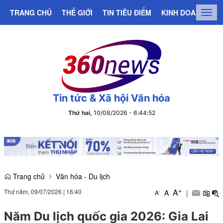
TRANG CHỦ
THẾ GIỚI
TIN TIÊU ĐIỂM
KINH DOANH
C
Togg
navig
Tin tức & Xã hội Văn hóa
Thứ hai,
10/08/2026
-
6
:
44
:
53
Trang chủ
Văn hóa - Du lịch
+
A
Thứ năm, 09/07/2026
|
16:40
A
|
-
A
Năm Du lịch quốc gia 2026: Gia Lai