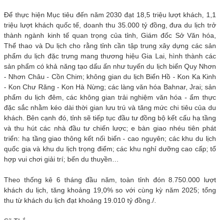
Để thực hiện Mục tiêu đến năm 2030 đạt 18,5 triệu lượt khách, 1,1
triệu lượt khách quốc tế, doanh thu 35.000 tỷ đồng, đưa du lịch trở
thành ngành kinh tế quan trọng của tỉnh, Giám đốc Sở Văn hóa,
Thể thao và Du lịch cho rằng tỉnh cần tập trung xây dựng các sản
phẩm du lịch đặc trưng mang thương hiệu Gia Lai, hình thành các
sản phẩm có khả năng tạo dấu ấn như tuyến du lịch biển Quy Nhơn
- Nhơn Châu - Cồn Chim; không gian du lịch Biển Hồ - Kon Ka Kinh
- Kon Chư Răng - Kon Hà Nừng; các làng văn hóa Bahnar, Jrai; sản
phẩm du lịch đêm, các không gian trải nghiệm văn hóa - ẩm thực
đặc sắc nhằm kéo dài thời gian lưu trú và tăng mức chi tiêu của du
khách. Bên cạnh đó, tỉnh sẽ tiếp tục đầu tư đồng bộ kết cấu hạ tầng
và thu hút các nhà đầu tư chiến lược; e bàn giao nhéu tiên phát
triển: hạ tầng giao thông kết nối biển - cao nguyên; các khu du lịch
quốc gia và khu du lịch trọng điểm; các khu nghỉ dưỡng cao cấp; tổ
hợp vui chơi giải trí; bến du thuyền…
Theo thống kê 6 tháng đầu năm, toàn tỉnh đón 8.750.000 lượt
khách du lịch, tăng khoảng 19,0% so với cùng kỳ năm 2025; tổng
thu từ khách du lịch đạt khoảng 19.010 tỷ đồng./.