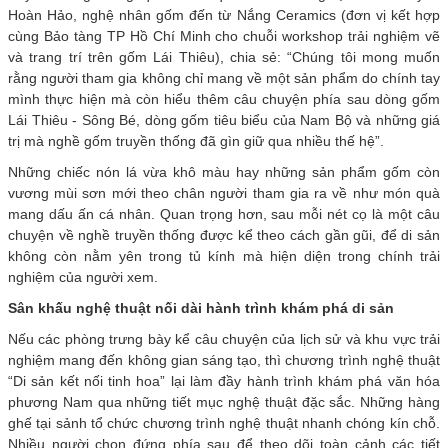
Hoàn Hảo, nghệ nhân gốm đến từ Nắng Ceramics (đơn vị kết hợp
cùng Bảo tàng TP Hồ Chí Minh cho chuỗi workshop trải nghiệm vẽ
và trang trí trên gốm Lái Thiêu), chia sẻ: “Chúng tôi mong muốn
rằng người tham gia không chỉ mang về một sản phẩm do chính tay
mình thực hiện mà còn hiểu thêm câu chuyện phía sau dòng gốm
Lái Thiêu - Sông Bé, dòng gốm tiêu biểu của Nam Bộ và những giá
trị mà nghề gốm truyền thống đã gìn giữ qua nhiều thế hệ”.
Những chiếc nón lá vừa khô màu hay những sản phẩm gốm còn
vương mùi sơn mới theo chân người tham gia ra về như món quà
mang dấu ấn cá nhân. Quan trọng hơn, sau mỗi nét cọ là một câu
chuyện về nghề truyền thống được kể theo cách gần gũi, để di sản
không còn nằm yên trong tủ kính mà hiện diện trong chính trải
nghiệm của người xem.
Sân khấu nghệ thuật nối dài hành trình khám phá di sản
Nếu các phòng trưng bày kể câu chuyện của lịch sử và khu vực trải
nghiệm mang đến không gian sáng tạo, thì chương trình nghệ thuật
“Di sản kết nối tinh hoa” lại làm đầy hành trình khám phá văn hóa
phương Nam qua những tiết mục nghệ thuật đặc sắc. Những hàng
ghế tại sảnh tổ chức chương trình nghệ thuật nhanh chóng kín chỗ.
Nhiều người chọn đứng phía sau để theo dõi toàn cảnh các tiết