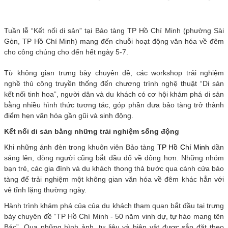
Tuần lễ “Kết nối di sản” tại Bảo tàng TP Hồ Chí Minh (phường Sài
Gòn, TP Hồ Chí Minh) mang đến chuỗi hoạt động văn hóa về đêm
cho công chúng cho đến hết ngày 5-7.
Từ không gian trưng bày chuyên đề, các workshop trải nghiệm
nghề thủ công truyền thống đến chương trình nghệ thuật “Di sản
kết nối tinh hoa”, người dân và du khách có cơ hội khám phá di sản
bằng nhiều hình thức tương tác, góp phần đưa bảo tàng trở thành
điểm hẹn văn hóa gần gũi và sinh động.
Kết nối di sản bằng những trải nghiệm sống động
Khi những ánh đèn trong khuôn viên Bảo tàng
TP Hồ Chí Minh
dần
sáng lên, dòng người cũng bắt đầu đổ về đông hơn. Những nhóm
bạn trẻ, các gia đình và du khách thong thả bước qua cánh cửa bảo
tàng để trải nghiệm một không gian văn hóa về đêm khác hẳn với
vẻ tĩnh lặng thường ngày.
Hành trình khám phá của của du khách tham quan bắt đầu tại trưng
bày chuyên đề “TP Hồ Chí Minh - 50 năm vinh dự, tự hào mang tên
Bác”. Qua những hình ảnh, tư liệu và hiện vật được sắp đặt theo