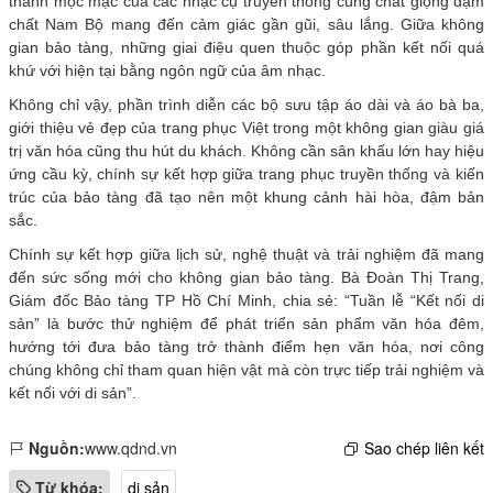
thanh mộc mạc của các nhạc cụ truyền thống cùng chất giọng đậm
chất Nam Bộ mang đến cảm giác gần gũi, sâu lắng. Giữa không
gian bảo tàng, những giai điệu quen thuộc góp phần kết nối quá
khứ với hiện tại bằng ngôn ngữ của âm nhạc.
Không chỉ vậy, phần trình diễn các bộ sưu tập áo dài và áo bà ba,
giới thiệu vẻ đẹp của trang phục Việt trong một không gian giàu giá
trị văn hóa cũng thu hút du khách. Không cần sân khấu lớn hay hiệu
ứng cầu kỳ, chính sự kết hợp giữa trang phục truyền thống và kiến
trúc của bảo tàng đã tạo nên một khung cảnh hài hòa, đậm bản
sắc.
Chính sự kết hợp giữa lịch sử, nghệ thuật và trải nghiệm đã mang
đến sức sống mới cho không gian bảo tàng. Bà Đoàn Thị Trang,
Giám đốc Bảo tàng TP Hồ Chí Minh, chia sẻ: “Tuần lễ “Kết nối di
sản” là bước thử nghiệm để phát triển sản phẩm văn hóa đêm,
hướng tới đưa bảo tàng trở thành điểm hẹn văn hóa, nơi công
chúng không chỉ tham quan hiện vật mà còn trực tiếp trải nghiệm và
kết nối với di sản”.
Nguồn:
www.qdnd.vn
Sao chép liên kết
Từ khóa:
di sản