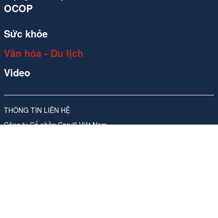
OCOP
Sức khỏe
Văn hóa - Du lịch
Video
THÔNG TIN LIÊN HỆ
Công ty Cổ phần Carvill Việt Nam
Giấy phép số 310/GP-SVHTT do Sở Văn hóa và Thể thao Hà Nội
cấp lần đầu ngày 17/11/2017, sửa đổi, bổ sung lần thứ 4, ngày
26/05/2026
Địa chỉ: Tầng 10, Tòa nhà Ladeco, số 266 phố Đội Cấn, Phường
Ngọc Hà, Thành phố Hà Nội
ĐT:
024 62541423
Phụ trách nội dung trang thông tin điện tử tổng hợp:
Bà Nguyễn