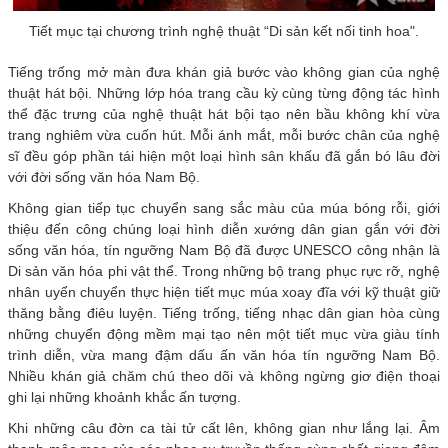
Tiết mục tại chương trình nghệ thuật “Di sản kết nối tinh hoa".
Tiếng trống mở màn đưa khán giả bước vào không gian của nghệ
thuật hát bội. Những lớp hóa trang cầu kỳ cùng từng động tác hình
thể đặc trưng của nghệ thuật hát bội tạo nên bầu không khí vừa
trang nghiêm vừa cuốn hút. Mỗi ánh mắt, mỗi bước chân của nghệ
sĩ đều góp phần tái hiện một loại hình sân khấu đã gắn bó lâu đời
với đời sống văn hóa Nam Bộ.
Không gian tiếp tục chuyển sang sắc màu của múa bóng rỗi, giới
thiệu đến công chúng loại hình diễn xướng dân gian gắn với đời
sống văn hóa, tín ngưỡng Nam Bộ đã được UNESCO công nhận là
Di sản văn hóa phi vật thể. Trong những bộ trang phục rực rỡ, nghệ
nhân uyển chuyển thực hiện tiết mục múa xoay đĩa với kỹ thuật giữ
thăng bằng điêu luyện. Tiếng trống, tiếng nhạc dân gian hòa cùng
những chuyển động mềm mại tạo nên một tiết mục vừa giàu tính
trình diễn, vừa mang đậm dấu ấn văn hóa tín ngưỡng Nam Bộ.
Nhiều khán giả chăm chú theo dõi và không ngừng giơ điện thoại
ghi lại những khoảnh khắc ấn tượng.
Khi những câu đờn ca tài tử cất lên, không gian như lắng lại. Âm