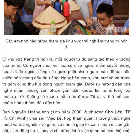
Các em nhỏ hào hứng tham gia khu vực trải nghiệm trang trí nón
lá.
Ở khu vực trang trí nón lá, mỗi người tự do sáng tạo theo ý tưởng
của mình. Có người chọn vẽ hoa sen, có người điểm xuyết những
họa tiết đơn giản, cũng có người phối nhiều gam màu để tạo nên
chiếc nón mang dấu ấn riêng. Ngay bên cạnh, khu vực vẽ và trang
trí gốm cũng thu hút đông người tham gia. Dưới sự hướng dẫn của
nghệ nhân, những sản phẩm gốm dần khoác lên mình từng lớp
màu rực rỡ. Không có khuôn mẫu nào được đặt ra, vì thế mỗi sản
phẩm hoàn thành đều độc bản.
Bạn Nguyễn Hoàng Anh (sinh năm 2000, ở phường Chợ Lớn, TP
Hồ Chí Minh) chia sẻ: “Việc kết hợp tham quan, thưởng thức nghệ
thuật và trải nghiệm vẽ gốm, vẽ nón lá giúp tôi cảm nhận di sản gần
gũi, sinh động hơn, thay vì chỉ dừng lại ở việc quan sát các hiện vật