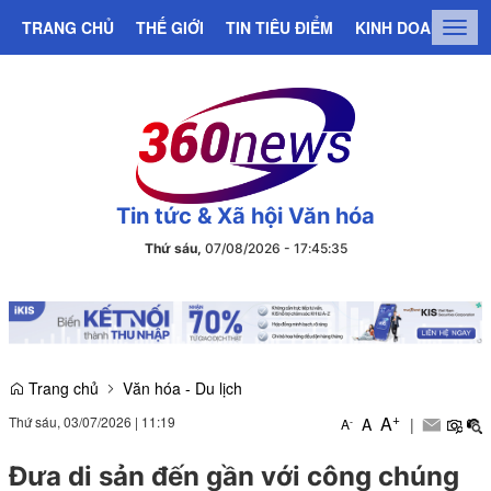
TRANG CHỦ
THẾ GIỚI
TIN TIÊU ĐIỂM
KINH DOANH
C
Togg
navig
Tin tức & Xã hội Văn hóa
Thứ sáu,
07/08/2026
-
17
:
45
:
36
Trang chủ
Văn hóa - Du lịch
+
A
Thứ sáu, 03/07/2026
|
11:19
A
|
-
A
Đưa di sản đến gần với công chúng