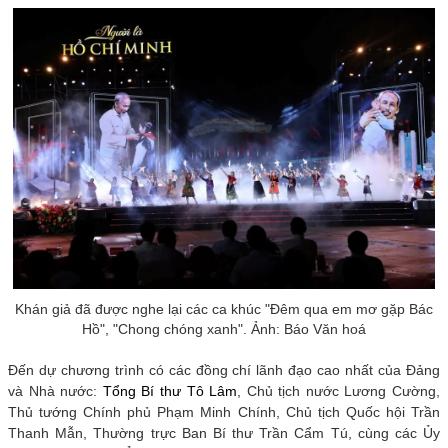
Khán giả đã được nghe lại các ca khúc "Đêm qua em mơ gặp Bác
Hồ", "Chong chóng xanh". Ảnh: Báo Văn hoá
Đến dự chương trình có các đồng chí lãnh đạo cao nhất của Đảng
và Nhà nước:
Tổng Bí thư Tô Lâm
, Chủ tịch nước Lương Cường,
Thủ tướng Chính phủ Phạm Minh Chính, Chủ tịch Quốc hội Trần
Thanh Mẫn, Thường trực Ban Bí thư Trần Cẩm Tú, cùng các Ủy