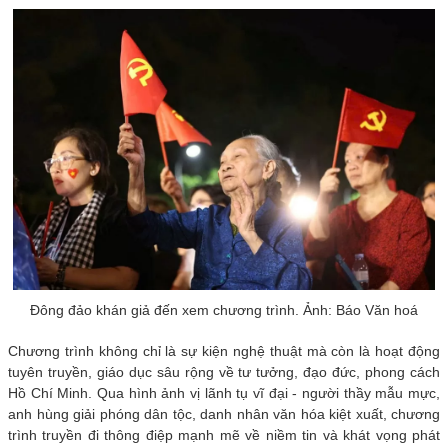
Đông đảo khán giả đến xem chương trình. Ảnh: Báo Văn hoá
Chương trình không chỉ là sự kiện nghệ thuật mà còn là hoạt động
tuyên truyền, giáo dục sâu rộng về tư tưởng, đạo đức, phong cách
Hồ Chí Minh. Qua hình ảnh vị lãnh tụ vĩ đại - người thầy mẫu mực,
anh hùng giải phóng dân tộc, danh nhân văn hóa kiệt xuất, chương
trình truyền đi thông điệp mạnh mẽ về niềm tin và khát vọng phát