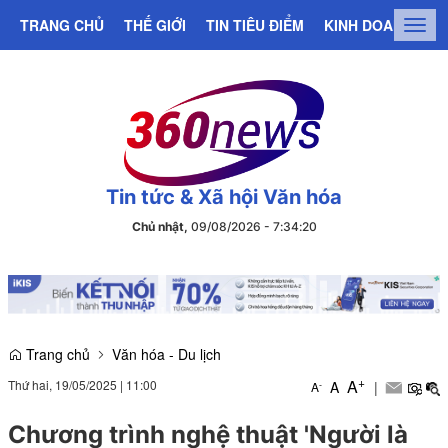
TRANG CHỦ
THẾ GIỚI
TIN TIÊU ĐIỂM
KINH DOANH
C
Togg
navig
Tin tức & Xã hội Văn hóa
Chủ nhật,
09/08/2026
-
7
:
34
:
21
Trang chủ
Văn hóa - Du lịch
+
A
Thứ hai, 19/05/2025
|
11:00
A
|
-
A
Chương trình nghệ thuật 'Người là