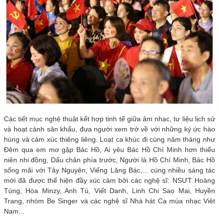
Các tiết mục nghệ thuật kết hợp tinh tế giữa âm nhạc, tư liệu lịch sử
và hoạt cảnh sân khấu, đưa người xem trở về với những ký ức hào
hùng và cảm xúc thiêng liêng. Loạt ca khúc đi cùng năm tháng như
Đêm qua em mơ gặp Bác Hồ, Ai yêu Bác Hồ Chí Minh hơn thiếu
niên nhi đồng, Dấu chân phía trước, Người là Hồ Chí Minh, Bác Hồ
sống mãi với Tây Nguyên, Viếng Lăng Bác,... cùng nhiều sáng tác
mới đã được thể hiện đầy xúc cảm bởi các nghệ sĩ: NSƯT Hoàng
Tùng, Hòa Minzy, Anh Tú, Viết Danh, Linh Chi Sao Mai, Huyền
Trang, nhóm Be Singer và các nghệ sĩ Nhà hát Ca múa nhạc Việt
Nam...