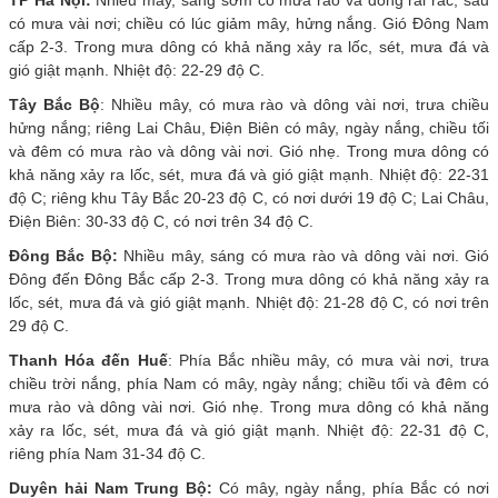
có mưa vài nơi; chiều có lúc giảm mây, hửng nắng. Gió Đông Nam
cấp 2-3. Trong mưa dông có khả năng xảy ra lốc, sét, mưa đá và
gió giật mạnh. Nhiệt độ: 22-29 độ C.
Tây Bắc Bộ
: Nhiều mây, có mưa rào và dông vài nơi, trưa chiều
hửng nắng; riêng Lai Châu, Điện Biên có mây, ngày nắng, chiều tối
và đêm có mưa rào và dông vài nơi. Gió nhẹ. Trong mưa dông có
khả năng xảy ra lốc, sét, mưa đá và gió giật mạnh. Nhiệt độ: 22-31
độ C; riêng khu Tây Bắc 20-23 độ C, có nơi dưới 19 độ C; Lai Châu,
Điện Biên: 30-33 độ C, có nơi trên 34 độ C.
Đông Bắc Bộ:
Nhiều mây, sáng có mưa rào và dông vài nơi. Gió
Đông đến Đông Bắc cấp 2-3. Trong mưa dông có khả năng xảy ra
lốc, sét, mưa đá và gió giật mạnh. Nhiệt độ: 21-28 độ C, có nơi trên
29 độ C.
Thanh Hóa đến Huế
: Phía Bắc nhiều mây, có mưa vài nơi, trưa
chiều trời nắng, phía Nam có mây, ngày nắng; chiều tối và đêm có
mưa rào và dông vài nơi. Gió nhẹ. Trong mưa dông có khả năng
xảy ra lốc, sét, mưa đá và gió giật mạnh. Nhiệt độ: 22-31 độ C,
riêng phía Nam 31-34 độ C.
Duyên hải Nam Trung Bộ:
Có mây, ngày nắng, phía Bắc có nơi