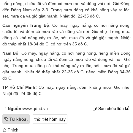
nắng nóng; chiều tối và đêm có mưa rào và dông vài nơi. Gió Đông
đến Đông Nam cấp 2-3. Trong mưa dông có khả năng xảy ra lốc,
sét, mưa đá và gió giật mạnh. Nhiệt độ: 22-35 độ C.
Cao nguyên Trung Bộ
: Có mây, ngày nắng, có nơi nắng nóng;
chiều tối và đêm có mưa rào và dông vài nơi. Gió nhẹ. Trong mưa
dông có khả năng xảy ra lốc, sét, mưa đá và gió giật mạnh. Nhiệt
độ thấp nhất 18-34 độ C, có nơi trên 35 độ C.
Nam Bộ
: Có mây, ngày nắng, có nơi nắng nóng, riêng miền Đông
ngày nắng nóng; chiều tối và đêm có mưa rào và dông vài nơi. Gió
nhẹ. Trong mưa dông có khả năng xảy ra lốc, sét, mưa đá và gió
giật mạnh. Nhiệt độ thấp nhất 22-35 độ C, riêng miền Đông 34-36
độ C.
TP Hồ Chí Minh:
Có mây, ngày nắng, đêm không mưa. Gió nhẹ.
Nhiệt độ: 24-35 độ C.
Nguồn:
www.qdnd.vn
Sao chép liên kết
Từ khóa:
thời tiết hôm nay
Thích