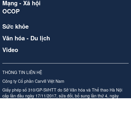
Mạng - Xã hội
OCOP
Sức khỏe
Văn hóa - Du lịch
Video
THÔNG TIN LIÊN HỆ
Công ty Cổ phần Carvill Việt Nam
Giấy phép số 310/GP-SVHTT do Sở Văn hóa và Thể thao Hà Nội
cấp lần đầu ngày 17/11/2017, sửa đổi, bổ sung lần thứ 4, ngày
26/05/2026
Địa chỉ: Tầng 10, Tòa nhà Ladeco, số 266 phố Đội Cấn, Phường
Ngọc Hà, Thành phố Hà Nội
ĐT:
024 62541423