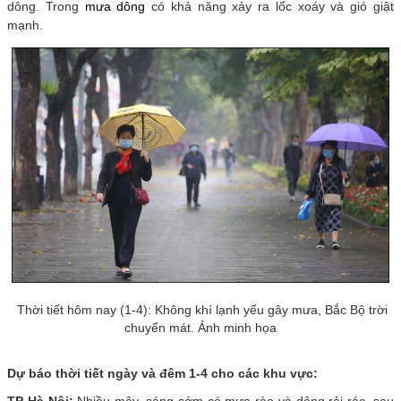
dông. Trong
mưa dông
có khả năng xảy ra lốc xoáy và gió giật
mạnh.
Thời tiết hôm nay (1-4): Không khí lạnh yếu gây mưa, Bắc Bộ trời
chuyển mát. Ảnh minh họa
Dự báo thời tiết ngày và đêm 1-4 cho các khu vực:
TP Hà Nội:
Nhiều mây, sáng sớm có mưa rào và dông rải rác, sau