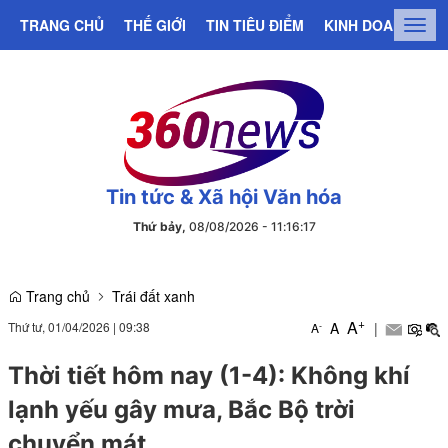
TRANG CHỦ
THẾ GIỚI
TIN TIÊU ĐIỂM
KINH DOANH
C
Togg
navig
Tin tức & Xã hội Văn hóa
Thứ bảy,
08/08/2026
-
11
:
16
:
17
Trang chủ
Trái đất xanh
+
A
Thứ tư, 01/04/2026
|
09:38
A
|
-
A
Thời tiết hôm nay (1-4): Không khí
lạnh yếu gây mưa, Bắc Bộ trời
chuyển mát