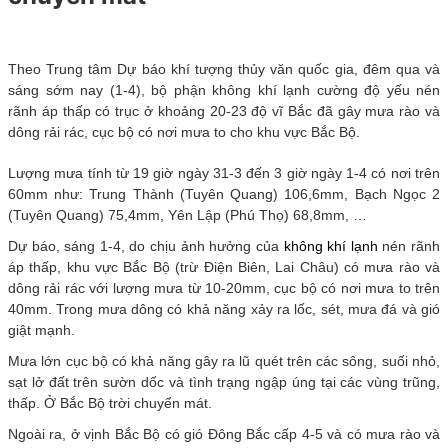
Theo Trung tâm Dự báo khí tượng thủy văn quốc gia, đêm qua và
sáng sớm nay (1-4), bộ phận không khí lạnh cường độ yếu nén
rãnh áp thấp có trục ở khoảng 20-23 độ vĩ Bắc đã gây mưa rào và
dông rải rác, cục bộ có nơi mưa to cho khu vực Bắc Bộ.
Lượng mưa tính từ 19 giờ ngày 31-3 đến 3 giờ ngày 1-4 có nơi trên
60mm như: Trung Thành (Tuyên Quang) 106,6mm, Bạch Ngọc 2
(Tuyên Quang) 75,4mm, Yên Lập (Phú Thọ) 68,8mm, …
Dự báo, sáng 1-4, do chịu ảnh hưởng của
không khí lạnh
nén rãnh
áp thấp, khu vực Bắc Bộ (trừ Điện Biên, Lai Châu) có mưa rào và
dông rải rác với lượng mưa từ 10-20mm, cục bộ có nơi mưa to trên
40mm. Trong mưa dông có khả năng xảy ra lốc, sét, mưa đá và gió
giật mạnh.
Mưa lớn cục bộ có khả năng gây ra lũ quét trên các sông, suối nhỏ,
sạt lở đất trên sườn dốc và tình trạng ngập úng tại các vùng trũng,
thấp. Ở Bắc Bộ trời chuyển mát.
Ngoài ra, ở vịnh Bắc Bộ có gió Đông Bắc cấp 4-5 và có mưa rào và