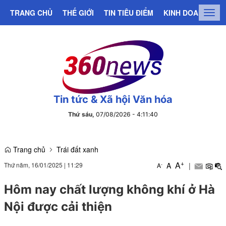
TRANG CHỦ
THẾ GIỚI
TIN TIÊU ĐIỂM
KINH DOANH
C
Togg
navig
Tin tức & Xã hội Văn hóa
Thứ sáu,
07/08/2026
-
4
:
11
:
40
Trang chủ
Trái đất xanh
+
A
Thứ năm, 16/01/2025
|
11:29
A
|
-
A
Hôm nay chất lượng không khí ở Hà
Nội được cải thiện