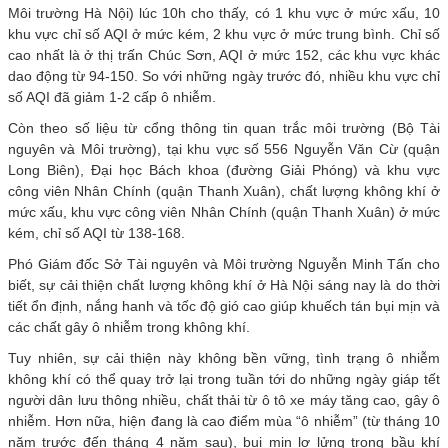
Môi trường Hà Nội) lúc 10h cho thấy, có 1 khu vực ở mức xấu, 10
khu vực chỉ số AQI ở mức kém, 2 khu vực ở mức trung bình. Chỉ số
cao nhất là ở thị trấn Chúc Sơn, AQI ở mức 152, các khu vực khác
dao động từ 94-150. So với những ngày trước đó, nhiều khu vực chỉ
số AQI đã giảm 1-2 cấp ô nhiễm.
Còn theo số liệu từ cổng thông tin quan trắc môi trường (Bộ Tài
nguyên và Môi trường), tại khu vực số 556 Nguyễn Văn Cừ (quận
Long Biên), Đại học Bách khoa (đường Giải Phóng) và khu vực
công viên Nhân Chính (quận Thanh Xuân), chất lượng không khí ở
mức xấu, khu vực công viên Nhân Chính (quận Thanh Xuân) ở mức
kém, chỉ số AQI từ 138-168.
Phó Giám đốc Sở Tài nguyên và Môi trường Nguyễn Minh Tấn cho
biết, sự cải thiện chất lượng không khí ở Hà Nội sáng nay là do thời
tiết ổn định, nắng hanh và tốc độ gió cao giúp khuếch tán bụi mịn và
các chất gây ô nhiễm trong không khí.
Tuy nhiên, sự cải thiện này không bền vững, tình trạng ô nhiễm
không khí có thể quay trở lại trong tuần tới do những ngày giáp tết
người dân lưu thông nhiều, chất thải từ ô tô xe máy tăng cao, gây ô
nhiễm. Hơn nữa, hiện đang là cao điểm mùa “ô nhiễm” (từ tháng 10
năm trước đến tháng 4 năm sau), bụi mịn lơ lửng trong bầu khí