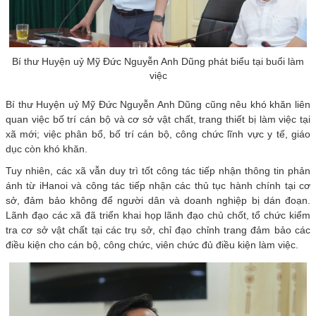
Bí thư Huyện uỷ Mỹ Đức Nguyễn Anh Dũng phát biểu tại buổi làm
việc
Bí thư Huyện uỷ Mỹ Đức Nguyễn Anh Dũng cũng nêu khó khăn liên
quan việc bố trí cán bộ và cơ sở vật chất, trang thiết bị làm việc tại
xã mới; việc phân bổ, bố trí cán bộ, công chức lĩnh vực y tế, giáo
dục còn khó khăn.
Tuy nhiên, các xã vẫn duy trì tốt công tác tiếp nhận thông tin phản
ánh từ iHanoi và công tác tiếp nhận các thủ tục hành chính tại cơ
sở, đảm bảo không để người dân và doanh nghiệp bị dán đoạn.
Lãnh đạo các xã đã triển khai họp lãnh đạo chủ chốt, tổ chức kiểm
tra cơ sở vật chất tại các trụ sở, chỉ đạo chỉnh trang đảm bảo các
điều kiện cho cán bộ, công chức, viên chức đủ điều kiện làm việc.