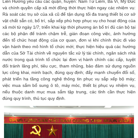
Liên Hương yêu cầu các quận, huyện: Nam Từ Liêm, Ba Vì, Mỹ Đức
và chính quyền cấp xã mới đồng thời thực hiện ngay các nhiệm vụ:
Rà soát các trụ sở của xã cũ để tận dụng tối đa trang thiết bị cơ sở
vật chất sẵn có, bố trí, sắp xếp phù hợp phục vụ cho hoạt động của
xã mới từ ngày 1/7; triển khai kịp thời phương án bố trí đủ cán bộ tại
các bộ phận để tránh chậm trễ, gián đoạn công việc, ảnh hưởng
đến tổ chức hoạt động của cơ quan, đơn vị khi chính thức đi vào
vận hành theo mô hình tổ chức mới; thực hiện hiệu quả các hướng
dẫn của Sở Tài chính về nguyên tắc xử lý tài chính, ngân sách nhà
nước trong quá trình tổ chức lại đơn vị hành chính các cấp, tuyệt
đối tránh lãng phí, tiêu cực, tham nhũng, bảo đảm sử dụng nguồn
lực công khai, minh bạch, đúng quy định; đẩy mạnh chuyển đổi số,
phát triển hạ tầng công nghệ thông tin phục vụ sắp xếp bộ máy;
việc mua sắm bổ sung ô tô, máy móc, thiết bị phục vụ nhiệm vụ,
nếu thuộc danh mục mua sắm tập trung, các tỉnh cần thực hiện
đúng quy trình, thủ tục quy định.