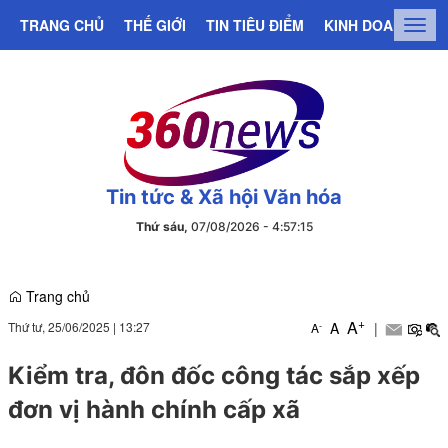
TRANG CHỦ
THẾ GIỚI
TIN TIÊU ĐIỂM
KINH DOANH
C
Togg
navig
Tin tức & Xã hội Văn hóa
Thứ sáu,
07/08/2026
-
4
:
57
:
16
Trang chủ
+
A
Thứ tư, 25/06/2025
|
13:27
A
|
-
A
Kiểm tra, đôn đốc công tác sắp xếp
đơn vị hành chính cấp xã