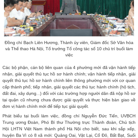
Đồng chí Bạch Liên Hương, Thành ủy viên, Giám đốc Sở Văn hóa
và Thể thao Hà Nội, Tổ trưởng Tổ công tác số 10 chủ trì buổi làm
việc
Các bộ phận, cán bộ liên quan của 4 phường mới đã vận hành tiếp
nhận, giải quyết thủ tục hồ sơ hành chính; vận hành tiếp nhận, giải
quyết thủ tục hồ sơ hành chính liên thông phường mới với cơ quan
cấp thành phố; tiếp nhận, giải quyết các thủ tục hành chính (hộ tịch,
đất đai, xây dựng...) đối với các trường hợp người dân đã nộp hồ sơ
tại quận cũ nhưng chưa được giải quyết và thực hiện bàn giao về
đơn vị hành chính mới để tiếp tục giải quyết.
Phát biểu tại buổi làm việc, đồng chí Nguyễn Đức Tiến, UVBCH
Trung ương Đoàn, Phó Bí thư Thường trực Thành đoàn, Chủ tịch
Hội LHTN Việt Nam thành phố Hà Nội cho biết, sau khi sắp xếp,
huyện Ba Vì có 8 xã mới: Quảng Oai, Vật Lại, Cổ Đô, Bất Bạt, Suối