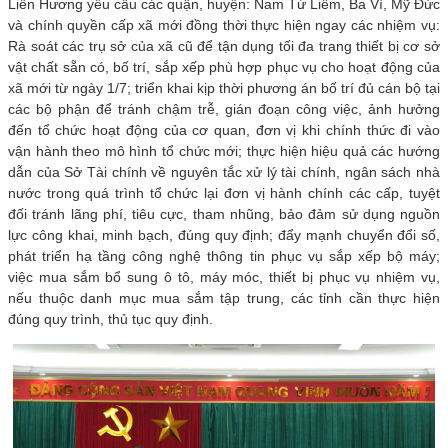
Liên Hương yêu cầu các quận, huyện: Nam Từ Liêm, Ba Vì, Mỹ Đức
và chính quyền cấp xã mới đồng thời thực hiện ngay các nhiệm vụ:
Rà soát các trụ sở của xã cũ để tận dụng tối đa trang thiết bị cơ sở
vật chất sẵn có, bố trí, sắp xếp phù hợp phục vụ cho hoạt động của
xã mới từ ngày 1/7; triển khai kịp thời phương án bố trí đủ cán bộ tại
các bộ phận để tránh chậm trễ, gián đoạn công việc, ảnh hưởng
đến tổ chức hoạt động của cơ quan, đơn vị khi chính thức đi vào
vận hành theo mô hình tổ chức mới; thực hiện hiệu quả các hướng
dẫn của Sở Tài chính về nguyên tắc xử lý tài chính, ngân sách nhà
nước trong quá trình tổ chức lại đơn vị hành chính các cấp, tuyệt
đối tránh lãng phí, tiêu cực, tham nhũng, bảo đảm sử dụng nguồn
lực công khai, minh bạch, đúng quy định; đẩy mạnh chuyển đổi số,
phát triển hạ tầng công nghệ thông tin phục vụ sắp xếp bộ máy;
việc mua sắm bổ sung ô tô, máy móc, thiết bị phục vụ nhiệm vụ,
nếu thuộc danh mục mua sắm tập trung, các tỉnh cần thực hiện
đúng quy trình, thủ tục quy định.