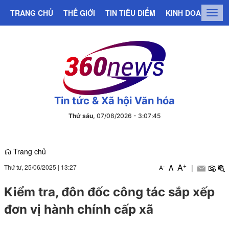
TRANG CHỦ
THẾ GIỚI
TIN TIÊU ĐIỂM
KINH DOANH
C
Togg
navig
Tin tức & Xã hội Văn hóa
Thứ sáu,
07/08/2026
-
3
:
07
:
46
Trang chủ
+
A
Thứ tư, 25/06/2025
|
13:27
A
|
-
A
Kiểm tra, đôn đốc công tác sắp xếp
đơn vị hành chính cấp xã