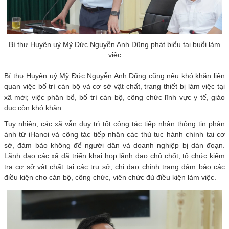
Bí thư Huyện uỷ Mỹ Đức Nguyễn Anh Dũng phát biểu tại buổi làm
việc
Bí thư Huyện uỷ Mỹ Đức Nguyễn Anh Dũng cũng nêu khó khăn liên
quan việc bố trí cán bộ và cơ sở vật chất, trang thiết bị làm việc tại
xã mới; việc phân bổ, bố trí cán bộ, công chức lĩnh vực y tế, giáo
dục còn khó khăn.
Tuy nhiên, các xã vẫn duy trì tốt công tác tiếp nhận thông tin phản
ánh từ iHanoi và công tác tiếp nhận các thủ tục hành chính tại cơ
sở, đảm bảo không để người dân và doanh nghiệp bị dán đoạn.
Lãnh đạo các xã đã triển khai họp lãnh đạo chủ chốt, tổ chức kiểm
tra cơ sở vật chất tại các trụ sở, chỉ đạo chỉnh trang đảm bảo các
điều kiện cho cán bộ, công chức, viên chức đủ điều kiện làm việc.