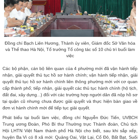
Đồng chí Bạch Liên Hương, Thành ủy viên, Giám đốc Sở Văn hóa
và Thể thao Hà Nội, Tổ trưởng Tổ công tác số 10 chủ trì buổi làm
việc
Các bộ phận, cán bộ liên quan của 4 phường mới đã vận hành tiếp
nhận, giải quyết thủ tục hồ sơ hành chính; vận hành tiếp nhận, giải
quyết thủ tục hồ sơ hành chính liên thông phường mới với cơ quan
cấp thành phố; tiếp nhận, giải quyết các thủ tục hành chính (hộ tịch,
đất đai, xây dựng...) đối với các trường hợp người dân đã nộp hồ sơ
tại quận cũ nhưng chưa được giải quyết và thực hiện bàn giao về
đơn vị hành chính mới để tiếp tục giải quyết.
Phát biểu tại buổi làm việc, đồng chí Nguyễn Đức Tiến, UVBCH
Trung ương Đoàn, Phó Bí thư Thường trực Thành đoàn, Chủ tịch
Hội LHTN Việt Nam thành phố Hà Nội cho biết, sau khi sắp xếp,
huyện Ba Vì có 8 xã mới: Quảng Oai, Vật Lại, Cổ Đô, Bất Bạt, Suối