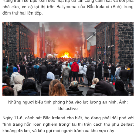
Hàng trăm kẻ bạo loạn đeo mặt nạ đã tấn công cảnh sát và đốt phá
Ballymena của Bắc Ireland (Anh) trong
nhà cửa, xe cộ tại thị trấn
đêm thứ hai liên tiếp.
Những người biểu tình phóng hỏa vào lực lượng an ninh. Ảnh:
Belfastlive
Ngày 11-6, cảnh sát Bắc Ireland cho biết, họ đang phải đối phó với
"tình trạng hỗn loạn nghiêm trọng" tại thị trấn cách thủ phủ Belfast
khoảng 45 km, và kêu gọi mọi người tránh xa khu vực này.