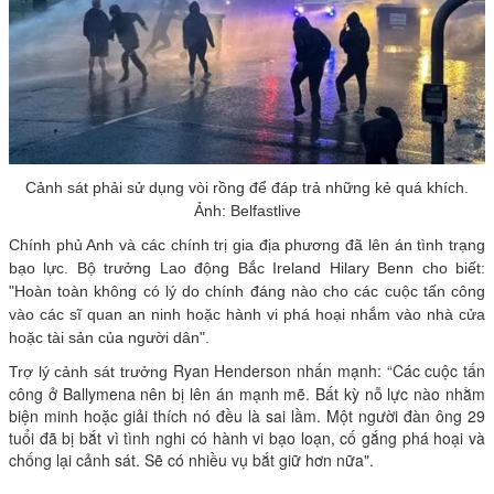
Cảnh sát phải sử dụng vòi rồng để đáp trả những kẻ quá khích.
Ảnh: Belfastlive
Chính phủ Anh và các chính trị gia địa phương đã lên án tình trạng
bạo lực. Bộ trưởng Lao động Bắc Ireland Hilary Benn cho biết:
"Hoàn toàn không có lý do chính đáng nào cho các cuộc tấn công
vào các sĩ quan an ninh hoặc hành vi phá hoại nhắm vào nhà cửa
hoặc tài sản của người dân".
Ryan Henderson nhấn mạnh: “Các cuộc tấn
Trợ lý cảnh sát trưởng
công ở Ballymena nên bị lên án mạnh mẽ. Bất kỳ nỗ lực nào nhằm
biện minh hoặc giải thích nó đều là sai lầm. Một người đàn ông 29
tuổi đã bị bắt vì tình nghi có hành vi bạo loạn, cố gắng phá hoại và
chống lại cảnh sát. Sẽ có nhiều vụ bắt giữ hơn nữa".