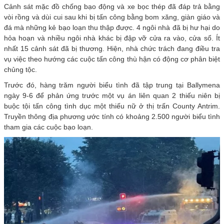
Cảnh sát mặc đồ chống bạo động và xe bọc thép đã đáp trả bằng
vòi rồng và dùi cui sau khi bị tấn công bằng bom xăng, giàn giáo và
đá mà những kẻ bạo loạn thu thập được. 4 ngôi nhà đã bị hư hại do
hỏa hoạn và nhiều ngôi nhà khác bị đập vỡ cửa ra vào, cửa sổ. Ít
nhất 15 cảnh sát đã bị thương. Hiện, nhà chức trách đang điều tra
vụ việc theo hướng các cuộc tấn công thù hận có động cơ phân biệt
chủng tộc.
Trước đó, hàng trăm người biểu tình đã tập trung tại Ballymena
ngày 9-6 để phản ứng trước một vụ án liên quan 2 thiếu niên bị
buộc tội tấn công tình dục một thiếu nữ ở thị trấn County Antrim.
Truyền thông địa phương ước tính có khoảng 2.500 người biểu tình
tham gia các cuộc bạo loạn.