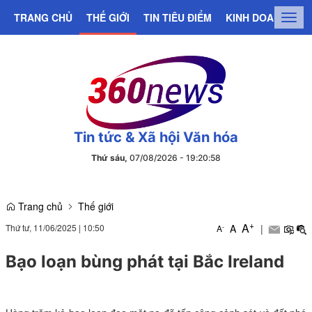
TRANG CHỦ
THẾ GIỚI
TIN TIÊU ĐIỂM
KINH DOANH
C
Togg
navig
Tin tức & Xã hội Văn hóa
Thứ sáu,
07/08/2026
-
19
:
20
:
58
Trang chủ
Thế giới
+
A
Thứ tư, 11/06/2025
|
10:50
A
|
-
A
Bạo loạn bùng phát tại Bắc Ireland