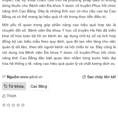
truyền; các kỹ thuật châm cứu mới và phương pháp điều trị không
dùng thuốc cho Bệnh viện Đa khoa Y dược cổ truyền-Phục hồi chức
năng tỉnh Cao Bằng. Đây là những lĩnh vực có nhu cầu cao tại Cao
Bằng và có thể mang lại hiệu quả rõ rệt trong thực tiễn điều trị.
Một yếu tố quan trọng góp phần nâng cao hiệu quả hợp tác là
chuyển đổi số. Bệnh viện Đa khoa Y học cổ truyền Hà Nội đã triển
khai số hóa toàn bộ hồ sơ bệnh án, áp dụng chữ ký số và tích hợp
đồng bộ các biểu mẫu theo quy định, qua đó tạo nền tảng cho việc
quản lý dữ liệu, theo dõi người bệnh và hội chẩn từ xa. Đây cũng là
nội dung mà Bệnh viện Đa khoa Y dược cổ truyền-Phục hồi chức
năng tỉnh Cao Bằng đặc biệt quan tâm nhằm từng bước hiện đại
hóa hệ thống y tế, nâng cao hiệu quả quản lý và chất lượng dịch vụ.
Nguồn:
www.qdnd.vn
Sao chép liên kết
Từ khóa:
Cao Bằng
Thích