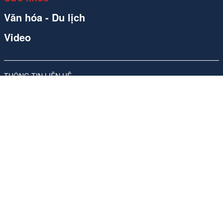
Văn hóa - Du lịch
Video
THÔNG TIN LIÊN HỆ
Công ty Cổ phần Carvill Việt Nam
Giấy phép số 310/GP-SVHTT do Sở Văn hóa và Thể thao Hà Nội
cấp lần đầu ngày 17/11/2017, sửa đổi, bổ sung lần thứ 4, ngày
26/05/2026
Địa chỉ: Tầng 10, Tòa nhà Ladeco, số 266 phố Đội Cấn, Phường
Ngọc Hà, Thành phố Hà Nội
ĐT:
024 62541423
Phụ trách nội dung trang thông tin điện tử tổng hợp:
Bà Nguyễn
Thanh Hà -Tổng Giám đốc
Email:
media-booking@carvill-vietnam.com
Website:
http://carvill-vietnam.com/