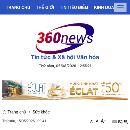
TRANG CHỦ
THẾ GIỚI
TIN TIÊU ĐIỂM
KINH DOANH
C
Togg
navig
Tin tức & Xã hội Văn hóa
Thứ năm,
06/08/2026
-
2
:
55
:
21
Trang chủ
Sức khỏe
+
A
Thứ sáu, 15/05/2026
|
09:41
A
|
-
A