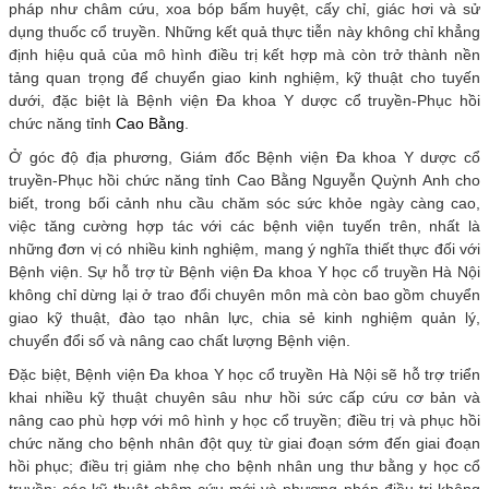
pháp như châm cứu, xoa bóp bấm huyệt, cấy chỉ, giác hơi và sử
dụng thuốc cổ truyền. Những kết quả thực tiễn này không chỉ khẳng
định hiệu quả của mô hình điều trị kết hợp mà còn trở thành nền
tảng quan trọng để chuyển giao kinh nghiệm, kỹ thuật cho tuyến
dưới, đặc biệt là Bệnh viện Đa khoa Y dược cổ truyền-Phục hồi
chức năng tỉnh
Cao Bằng
.
Ở góc độ địa phương, Giám đốc Bệnh viện Đa khoa Y dược cổ
truyền-Phục hồi chức năng tỉnh Cao Bằng Nguyễn Quỳnh Anh cho
biết, trong bối cảnh nhu cầu chăm sóc sức khỏe ngày càng cao,
việc tăng cường hợp tác với các bệnh viện tuyến trên, nhất là
những đơn vị có nhiều kinh nghiệm, mang ý nghĩa thiết thực đối với
Bệnh viện. Sự hỗ trợ từ Bệnh viện Đa khoa Y học cổ truyền Hà Nội
không chỉ dừng lại ở trao đổi chuyên môn mà còn bao gồm chuyển
giao kỹ thuật, đào tạo nhân lực, chia sẻ kinh nghiệm quản lý,
chuyển đổi số và nâng cao chất lượng Bệnh viện.
Đặc biệt, Bệnh viện Đa khoa Y học cổ truyền Hà Nội sẽ hỗ trợ triển
khai nhiều kỹ thuật chuyên sâu như hồi sức cấp cứu cơ bản và
nâng cao phù hợp với mô hình y học cổ truyền; điều trị và phục hồi
chức năng cho bệnh nhân đột quỵ từ giai đoạn sớm đến giai đoạn
hồi phục; điều trị giảm nhẹ cho bệnh nhân ung thư bằng y học cổ