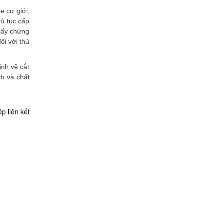
e cơ giới,
hủ tục cấp
giấy chứng
ối với thủ
ịnh về cắt
h và chất
p liên kết