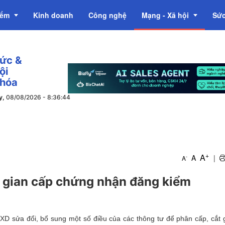
iểm
Kinh doanh
Công nghệ
Mạng - Xã hội
Sức
tức &
OCOP
ội
 hóa
y,
08/08/2026
-
8
:
36
:
44
+
A
A
|
-
A
i gian cấp chứng nhận đăng kiểm
D sửa đổi, bổ sung một số điều của các thông tư để phân cấp, cắt 