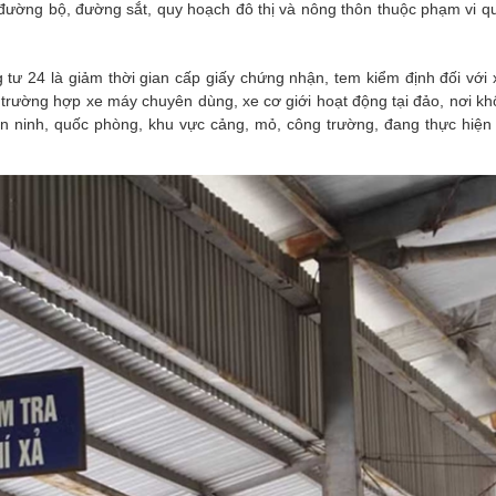
 đường bộ, đường sắt, quy hoạch đô thị và nông thôn thuộc phạm vi q
ư 24 là giảm thời gian cấp giấy chứng nhận, tem kiểm định đối với x
c trường hợp xe máy chuyên dùng, xe cơ giới hoạt động tại đảo, nơi k
n ninh, quốc phòng, khu vực cảng, mỏ, công trường, đang thực hiện