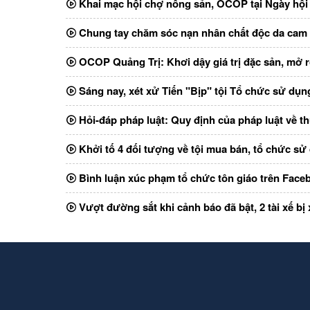
Khai mạc hội chợ nông sản, OCOP tại Ngày hội
Chung tay chăm sóc nạn nhân chất độc da cam
OCOP Quảng Trị: Khơi dậy giá trị đặc sản, mở r
Sáng nay, xét xử Tiến "Bịp" tội Tổ chức sử dụng
Hỏi-đáp pháp luật: Quy định của pháp luật về th
Khởi tố 4 đối tượng về tội mua bán, tổ chức sử 
Bình luận xúc phạm tổ chức tôn giáo trên Faceb
Vượt đường sắt khi cảnh báo đã bật, 2 tài xế bị 