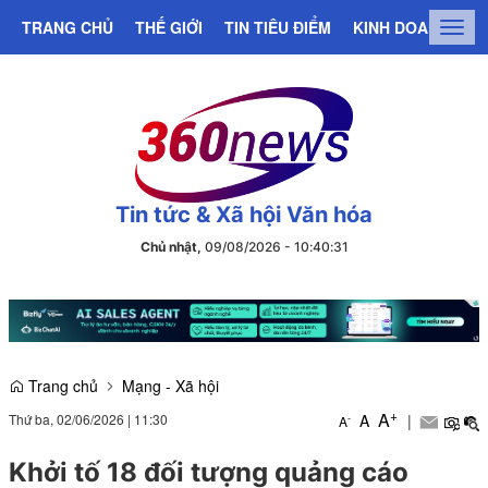
TRANG CHỦ
THẾ GIỚI
TIN TIÊU ĐIỂM
KINH DOANH
C
Togg
navig
Tin tức & Xã hội Văn hóa
Chủ nhật,
09/08/2026
-
10
:
40
:
31
Trang chủ
Mạng - Xã hội
+
A
Thứ ba, 02/06/2026
|
11:30
A
|
-
A
Khởi tố 18 đối tượng quảng cáo