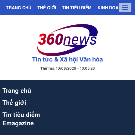
TRANG CHỦ
THẾ GIỚI
TIN TIÊU ĐIỂM
KINH DOANH
C
Togg
navig
Tin tức & Xã hội Văn hóa
Thứ hai,
10/08/2026
-
10
:
05
:
26
Trang chủ
Thế giới
Tin tiêu điểm
Emagazine