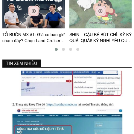
TỔ BUÔN MX #1: Giá xe bao giờ
SHIN – CẬU BÉ BÚT CHÌ: KỲ KỲ
chạm đáy? Chọn Land Cruiser
QUÁI QUÁI! KỲ NGHỈ YÊU QUÁI
FJ hay Fortuner, Everest?
CỦA TỚ | OFFICIAL TRAILER |
KC: 21.08.2026
TIN XEM NHIỀU