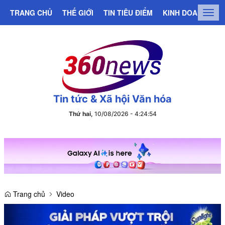
TRANG CHỦ
THẾ GIỚI
TIN TIÊU ĐIỂM
KINH DOANH
C
Togg
navig
Tin tức & Xã hội Văn hóa
Thứ hai,
10/08/2026
-
4
:
24
:
55
Trang chủ
Video