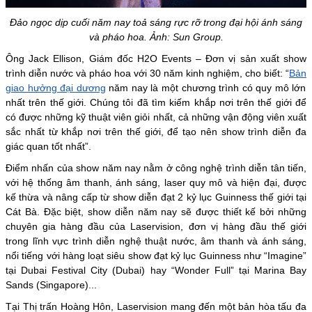
Đảo ngọc dịp cuối năm nay toả sáng rực rỡ trong đại hội ánh sáng
và pháo hoa. Ảnh: Sun Group.
Ông Jack Ellison, Giám đốc H2O Events – Đơn vị sản xuất show
trình diễn nước và pháo hoa với 30 năm kinh nghiệm, cho biết:
“
Bản
giao hưởng đại dương
năm nay là một chương trình có quy mô lớn
nhất trên thế giới. Chúng tôi đã tìm kiếm khắp nơi trên thế giới để
có được những kỹ thuật viên giỏi nhất, cả những vận động viên xuất
sắc nhất từ khắp nơi trên thế giới, để tạo nên show trình diễn đa
giác quan tốt nhất”.
Điểm nhấn của show năm nay nằm ở công nghệ trình diễn tân tiến,
với hệ thống âm thanh, ánh sáng, laser quy mô và hiện đại, được
kế thừa và nâng cấp từ show diễn đạt 2 kỷ lục Guinness thế giới tại
Cát Bà. Đặc biệt, show diễn năm nay sẽ được thiết kế bởi những
chuyên gia hàng đầu của Laservision, đơn vị hàng đầu thế giới
trong lĩnh vực trình diễn nghệ thuật nước, âm thanh và ánh sáng,
nổi tiếng với hàng loạt siêu show đạt kỷ lục Guinness như “Imagine”
tại Dubai Festival City (Dubai) hay “Wonder Full” tại Marina Bay
Sands (Singapore)...
Tại Thị trấn Hoàng Hôn, Laservision mang đến một bản hòa tấu đa