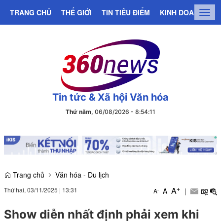
TRANG CHỦ
THẾ GIỚI
TIN TIÊU ĐIỂM
KINH DOANH
C
Togg
navig
Tin tức & Xã hội Văn hóa
Thứ năm,
06/08/2026
-
8
:
54
:
12
Trang chủ
Văn hóa - Du lịch
+
A
Thứ hai, 03/11/2025
|
13:31
A
|
-
A
Show diễn nhất định phải xem khi