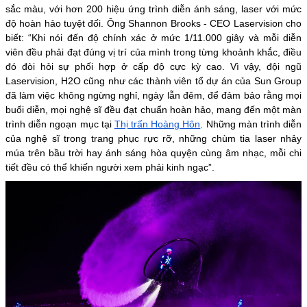
sắc màu, với hơn 200 hiệu ứng trình diễn ánh sáng, laser với mức
độ hoàn hảo tuyệt đối. Ông Shannon Brooks - CEO Laservision cho
biết: “Khi nói đến độ chính xác ở mức 1/11.000 giây và mỗi diễn
viên đều phải đạt đúng vị trí của mình trong từng khoảnh khắc, điều
đó đòi hỏi sự phối hợp ở cấp độ cực kỳ cao. Vì vậy, đội ngũ
Laservision, H2O cũng như các thành viên tổ dự án của Sun Group
đã làm việc không ngừng nghỉ, ngày lẫn đêm, để đảm bảo rằng mọi
buổi diễn, mọi nghệ sĩ đều đạt chuẩn hoàn hảo, mang đến một màn
trình diễn ngoạn mục tại
Thị trấn Hoàng Hôn
. Những màn trình diễn
của nghệ sĩ trong trang phục rực rỡ, những chùm tia laser nhảy
múa trên bầu trời hay ánh sáng hòa quyện cùng âm nhạc, mỗi chi
tiết đều có thể khiến người xem phải kinh ngạc”.