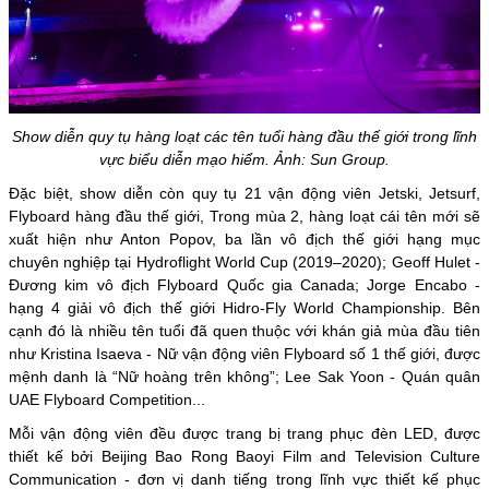
Show diễn quy tụ hàng loạt các tên tuổi hàng đầu thế giới trong lĩnh
vực biểu diễn mạo hiểm. Ảnh: Sun Group.
Đặc biệt, show diễn còn quy tụ 21 vận động viên Jetski, Jetsurf,
Flyboard hàng đầu thế giới, Trong mùa 2, hàng loạt cái tên mới sẽ
xuất hiện như Anton Popov, ba lần vô địch thế giới hạng mục
chuyên nghiệp tại Hydroflight World Cup (2019–2020); Geoff Hulet -
Đương kim vô địch Flyboard Quốc gia Canada; Jorge Encabo -
hạng 4 giải vô địch thế giới Hidro-Fly World Championship. Bên
cạnh đó là nhiều tên tuổi đã quen thuộc với khán giả mùa đầu tiên
như Kristina Isaeva - Nữ vận động viên Flyboard số 1 thế giới, được
mệnh danh là “Nữ hoàng trên không”; Lee Sak Yoon - Quán quân
UAE Flyboard Competition...
Mỗi vận động viên đều được trang bị trang phục đèn LED, được
thiết kế bởi Beijing Bao Rong Baoyi Film and Television Culture
Communication - đơn vị danh tiếng trong lĩnh vực thiết kế phục