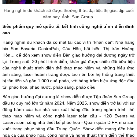
Hàng nghìn du khách sẽ được thưởng thức đại tiệc thị giác dịp cuối
năm nay. Ảnh: Sun Group.
Siêu phẩm quy mô quốc tế, kết tinh công nghệ trình diễn đỉnh
cao
Hàng nghìn du khách đã có mặt tại các vị trí "khán đài": Nhà hàng
bia Sun Bavaria GastroPub, Cầu Hôn, bãi biển Thị trấn Hoàng
Hôn… để đón xem show diễn Bản giao hưởng đại dương ngày trở
lại. Trong suốt 20 phút trình diễn, khán giả được chiêu đãi bữa tiệc
của nghệ thuật trình diễn thể thao mạo hiểm và những hiệu ứng
ánh sáng, laser hoành tráng được tạo nên bởi hệ thống trang thiết
bị tân tiến và gần 1.000 quả pháo, với hàng trăm hiệu ứng độc đáo
từ: pháo hoa, pháo nước, pháo sáng, pháo diều.
Bản giao hưởng đại dương là show diễn được Tập đoàn Sun Group
đầu tư quy mô lớn từ năm 2024. Năm 2025, show diễn trở lại với sự
đồng hành của hai nhà sản xuất hàng đầu trong ngành trình thể
thao mạo hiểm và công nghệ laser toàn cầu - H2O Events và
Laservision, cùng nhà thiết kế pháo hoa - Quán quân DIFF, nhà sản
xuất trang phục hàng đầu Trung Quốc. Show diễn mang đến bản
hòa ca của pháo hoa, công nghệ và nghệ thuật trình diễn thể thao