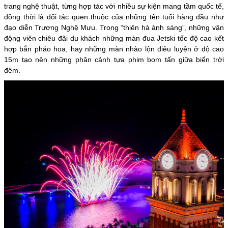
trang nghệ thuật, từng hợp tác với nhiều sự kiện mang tầm quốc tế,
đồng thời là đối tác quen thuộc của những tên tuổi hàng đầu như
đạo diễn Trương Nghệ Mưu. Trong “thiên hà ánh sáng”, những vận
động viên chiêu đãi du khách những màn đua Jetski tốc độ cao kết
hợp bắn pháo hoa, hay những màn nhào lộn điêu luyện ở độ cao
15m tạo nên những phân cảnh tựa phim bom tấn giữa biển trời
đêm.