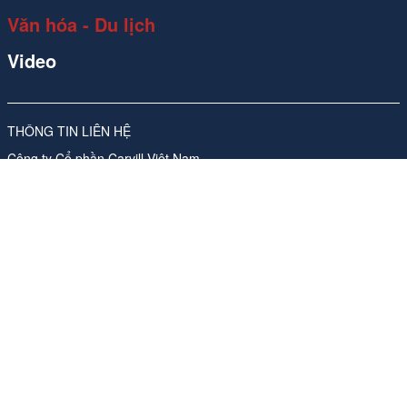
Văn hóa - Du lịch
Video
THÔNG TIN LIÊN HỆ
Công ty Cổ phần Carvill Việt Nam
Giấy phép số 310/GP-SVHTT do Sở Văn hóa và Thể thao Hà Nội
cấp lần đầu ngày 17/11/2017, sửa đổi, bổ sung lần thứ 4, ngày
26/05/2026
Địa chỉ: Tầng 10, Tòa nhà Ladeco, số 266 phố Đội Cấn, Phường
Ngọc Hà, Thành phố Hà Nội
ĐT:
024 62541423
Phụ trách nội dung trang thông tin điện tử tổng hợp:
Bà Nguyễn
Thanh Hà -Tổng Giám đốc
Email:
media-booking@carvill-vietnam.com
Website:
http://carvill-vietnam.com/