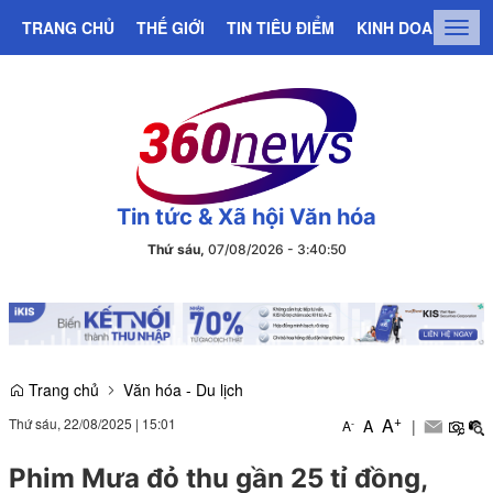
TRANG CHỦ
THẾ GIỚI
TIN TIÊU ĐIỂM
KINH DOANH
C
Togg
navig
Tin tức & Xã hội Văn hóa
Thứ sáu,
07/08/2026
-
3
:
40
:
51
Trang chủ
Văn hóa - Du lịch
+
A
Thứ sáu, 22/08/2025
|
15:01
A
|
-
A
Phim Mưa đỏ thu gần 25 tỉ đồng,