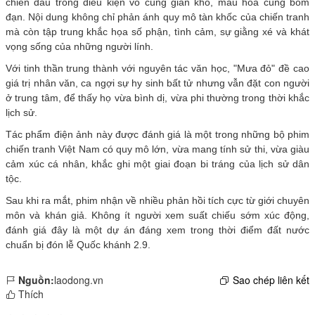
chiến đấu trong điều kiện vô cùng gian khổ, máu hòa cùng bom
đạn. Nội dung không chỉ phản ánh quy mô tàn khốc của chiến tranh
mà còn tập trung khắc họa số phận, tình cảm, sự giằng xé và khát
vọng sống của những người lính.
Với tinh thần trung thành với nguyên tác văn học, "Mưa đỏ" đề cao
giá trị nhân văn, ca ngợi sự hy sinh bất tử nhưng vẫn đặt con người
ở trung tâm, để thấy họ vừa bình dị, vừa phi thường trong thời khắc
lịch sử.
Tác phẩm điện ảnh này được đánh giá là một trong những bộ phim
chiến tranh Việt Nam có quy mô lớn, vừa mang tính sử thi, vừa giàu
cảm xúc cá nhân, khắc ghi một giai đoạn bi tráng của lịch sử dân
tộc.
Sau khi ra mắt, phim nhận về nhiều phản hồi tích cực từ giới chuyên
môn và khán giả. Không ít người xem suất chiếu sớm xúc động,
đánh giá đây là một dự án đáng xem trong thời điểm đất nước
chuẩn bị đón lễ Quốc khánh 2.9.
Nguồn:
laodong.vn
Sao chép liên kết
Thích