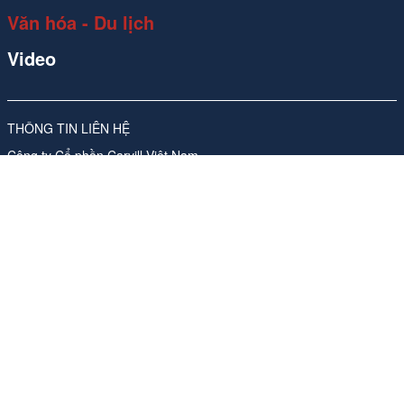
Văn hóa - Du lịch
Video
THÔNG TIN LIÊN HỆ
Công ty Cổ phần Carvill Việt Nam
Giấy phép số 310/GP-SVHTT do Sở Văn hóa và Thể thao Hà Nội
cấp lần đầu ngày 17/11/2017, sửa đổi, bổ sung lần thứ 4, ngày
26/05/2026
Địa chỉ: Tầng 10, Tòa nhà Ladeco, số 266 phố Đội Cấn, Phường
Ngọc Hà, Thành phố Hà Nội
ĐT:
024 62541423
Phụ trách nội dung trang thông tin điện tử tổng hợp:
Bà Nguyễn
Thanh Hà -Tổng Giám đốc
Email:
media-booking@carvill-vietnam.com
Website:
http://carvill-vietnam.com/