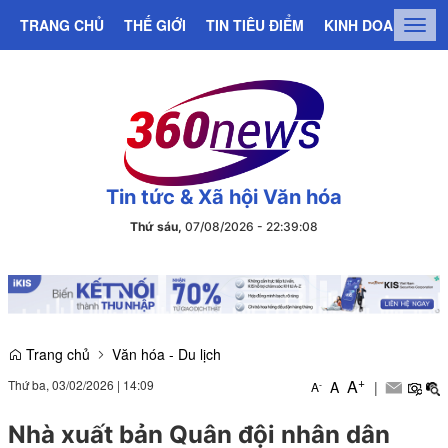
TRANG CHỦ
THẾ GIỚI
TIN TIÊU ĐIỂM
KINH DOANH
C
Togg
navig
Tin tức & Xã hội Văn hóa
Thứ sáu,
07/08/2026
-
22
:
39
:
09
Trang chủ
Văn hóa - Du lịch
+
A
Thứ ba, 03/02/2026
|
14:09
A
|
-
A
Nhà xuất bản Quân đội nhân dân