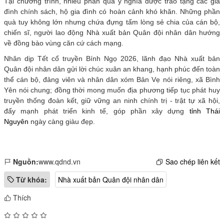
Tại chương trình, nhiều phần quà ý nghĩa được trao tặng các gia
đình chính sách, hộ gia đình có hoàn cảnh khó khăn. Những phần
quà tuy không lớn nhưng chứa đựng tấm lòng sẻ chia của cán bộ,
chiến sĩ, người lao động Nhà xuất bản Quân đội nhân dân hướng
về đồng bào vùng căn cứ cách mạng.
Nhân dịp Tết cổ truyền Bính Ngọ 2026, lãnh đạo Nhà xuất bản
Quân đội nhân dân gửi lời chúc xuân an khang, hạnh phúc đến toàn
thể cán bộ, đảng viên và nhân dân xóm Bản Vẹ nói riêng, xã Bình
Yên nói chung; đồng thời mong muốn địa phương tiếp tục phát huy
truyền thống đoàn kết, giữ vững an ninh chính trị - trật tự xã hội,
đẩy mạnh phát triển kinh tế, góp phần xây dựng
tỉnh Thái
Nguyên
ngày càng giàu đẹp.
Nguồn:
www.qdnd.vn
Sao chép liên kết
Từ khóa:
Nhà xuất bản Quân đội nhân dân
Thích