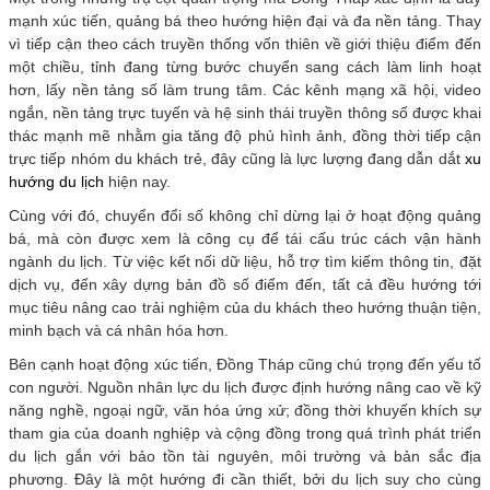
mạnh xúc tiến, quảng bá theo hướng hiện đại và đa nền tảng. Thay
vì tiếp cận theo cách truyền thống vốn thiên về giới thiệu điểm đến
một chiều, tỉnh đang từng bước chuyển sang cách làm linh hoạt
hơn, lấy nền tảng số làm trung tâm. Các kênh mạng xã hội, video
ngắn, nền tảng trực tuyến và hệ sinh thái truyền thông số được khai
thác mạnh mẽ nhằm gia tăng độ phủ hình ảnh, đồng thời tiếp cận
trực tiếp nhóm du khách trẻ, đây cũng là lực lượng đang dẫn dắt
xu
hướng du lịch
hiện nay.
Cùng với đó, chuyển đổi số không chỉ dừng lại ở hoạt động quảng
bá, mà còn được xem là công cụ để tái cấu trúc cách vận hành
ngành du lịch. Từ việc kết nối dữ liệu, hỗ trợ tìm kiếm thông tin, đặt
dịch vụ, đến xây dựng bản đồ số điểm đến, tất cả đều hướng tới
mục tiêu nâng cao trải nghiệm của du khách theo hướng thuận tiện,
minh bạch và cá nhân hóa hơn.
Bên cạnh hoạt động xúc tiến, Đồng Tháp cũng chú trọng đến yếu tố
con người. Nguồn nhân lực du lịch được định hướng nâng cao về kỹ
năng nghề, ngoại ngữ, văn hóa ứng xử; đồng thời khuyến khích sự
tham gia của doanh nghiệp và cộng đồng trong quá trình phát triển
du lịch gắn với bảo tồn tài nguyên, môi trường và bản sắc địa
phương. Đây là một hướng đi cần thiết, bởi du lịch suy cho cùng