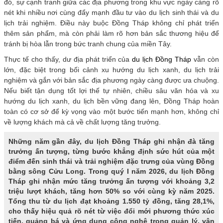
đó, sự cạnh tranh giữa các địa phương trong khu vực ngày càng rõ
nét khi nhiều nơi cùng đẩy mạnh đầu tư vào du lịch sinh thái và du
lịch trải nghiệm. Điều này buộc Đồng Tháp không chỉ phát triển
thêm sản phẩm, mà còn phải làm rõ hơn bản sắc thương hiệu để
tránh bị hòa lẫn trong bức tranh chung của miền Tây.
Thực tế cho thấy, dư địa phát triển của
du lịch Đồng Tháp
vẫn còn
lớn, đặc biệt trong bối cảnh xu hướng du lịch xanh, du lịch trải
nghiệm và gắn với bản sắc địa phương ngày càng được ưa chuộng.
Nếu biết tận dụng tốt lợi thế tự nhiên, chiều sâu văn hóa và xu
hướng du lịch xanh, du lịch bền vững đang lên, Đồng Tháp hoàn
toàn có cơ sở để kỳ vọng vào một bước tiến mạnh hơn, không chỉ
về lượng khách mà cả về chất lượng tăng trưởng.
Những năm gần đây, du lịch Đồng Tháp ghi nhận đà tăng
trưởng ấn tượng, từng bước khẳng định sức hút của một
điểm đến sinh thái và trải nghiệm đặc trưng của vùng Đồng
bằng sông Cửu Long. Trong quý I năm 2026, du lịch Đồng
Tháp ghi nhận mức tăng trưởng ấn tượng với khoảng 3,2
triệu lượt khách, tăng hơn 50% so với cùng kỳ năm 2025.
Tổng thu từ du lịch đạt khoảng 1.550 tỷ đồng, tăng 28,1%,
cho thấy hiệu quả rõ nét từ việc đổi mới phương thức xúc
tiến, quảng bá và ứng dụng công nghệ trong quản lý, vận