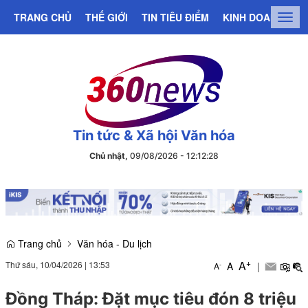
TRANG CHỦ
THẾ GIỚI
TIN TIÊU ĐIỂM
KINH DOANH
C
Togg
navig
Tin tức & Xã hội Văn hóa
Chủ nhật,
09/08/2026
-
12
:
12
:
29
Trang chủ
Văn hóa - Du lịch
+
A
Thứ sáu, 10/04/2026
|
13:53
A
|
-
A
Đồng Tháp: Đặt mục tiêu đón 8 triệu