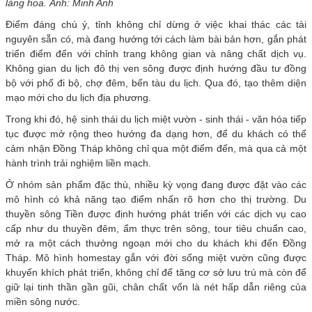
làng hoa. Ảnh: Minh Anh
Điểm đáng chú ý, tỉnh không chỉ dừng ở việc khai thác các tài
nguyên sẵn có, mà đang hướng tới cách làm bài bản hơn, gắn phát
triển điểm đến với chỉnh trang không gian và nâng chất dịch vụ.
Không gian du lịch đô thị ven sông được định hướng đầu tư đồng
bộ với phố đi bộ, chợ đêm, bến tàu du lịch. Qua đó, tạo thêm diện
mạo mới cho du lịch địa phương.
Trong khi đó, hệ sinh thái du lịch miệt vườn - sinh thái - văn hóa tiếp
tục được mở rộng theo hướng đa dạng hơn, để du khách có thể
cảm nhận Đồng Tháp không chỉ qua một điểm đến, mà qua cả một
hành trình trải nghiệm liền mạch.
Ở nhóm sản phẩm đặc thù, nhiều kỳ vọng đang được đặt vào các
mô hình có khả năng tạo điểm nhấn rõ hơn cho thị trường. Du
thuyền sông Tiền được định hướng phát triển với các dịch vụ cao
cấp như du thuyền đêm, ẩm thực trên sông, tour tiêu chuẩn cao,
mở ra một cách thưởng ngoạn mới cho du khách khi đến Đồng
Tháp. Mô hình homestay gắn với đời sống miệt vườn cũng được
khuyến khích phát triển, không chỉ để tăng cơ sở lưu trú mà còn để
giữ lại tinh thần gần gũi, chân chất vốn là nét hấp dẫn riêng của
miền sông nước.