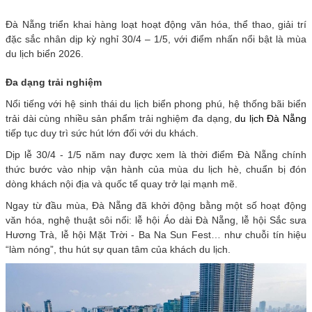
Đà Nẵng triển khai hàng loạt hoạt động văn hóa, thể thao, giải trí
đặc sắc nhân dịp kỳ nghỉ 30/4 – 1/5, với điểm nhấn nổi bật là mùa
du lịch biển 2026.
Đa dạng trải nghiệm
Nổi tiếng với hệ sinh thái du lịch biển phong phú, hệ thống bãi biển
trải dài cùng nhiều sản phẩm trải nghiệm đa dạng,
du lịch Đà Nẵng
tiếp tục duy trì sức hút lớn đối với du khách.
Dịp lễ 30/4 - 1/5 năm nay được xem là thời điểm Đà Nẵng chính
thức bước vào nhịp vận hành của mùa du lịch hè, chuẩn bị đón
dòng khách nội địa và quốc tế quay trở lại mạnh mẽ.
Ngay từ đầu mùa, Đà Nẵng đã khởi động bằng một số hoạt động
văn hóa, nghệ thuật sôi nổi: lễ hội Áo dài Đà Nẵng, lễ hội Sắc sưa
Hương Trà, lễ hội Mặt Trời - Ba Na Sun Fest… như chuỗi tín hiệu
“làm nóng”, thu hút sự quan tâm của khách du lịch.