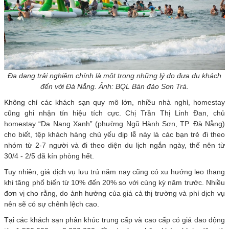
Đa dạng trải nghiệm chính là một trong những lý do đưa du khách
đến với Đà Nẵng. Ảnh: BQL Bán đảo Sơn Trà.
Không chỉ các khách sạn quy mô lớn, nhiều nhà nghỉ, homestay
cũng ghi nhận tín hiệu tích cực. Chị Trần Thị Linh Đan, chủ
homestay “Da Nang Xanh” (phường Ngũ Hành Sơn, TP. Đà Nẵng)
cho biết, tệp khách hàng chủ yếu dịp lễ này là các bạn trẻ đi theo
nhóm từ 2-7 người và đi theo diện du lịch ngắn ngày, thế nên từ
30/4 - 2/5 đã kín phòng hết.
Tuy nhiên, giá dịch vụ lưu trú năm nay cũng có xu hướng leo thang
khi tăng phổ biến từ 10% đến 20% so với cùng kỳ năm trước. Nhiều
đơn vị cho rằng, do ảnh hưởng của giá cả thị trường và phí dịch vụ
nên sẽ có sự chênh lệch cao.
Tại các khách sạn phân khúc trung cấp và cao cấp có giá dao động