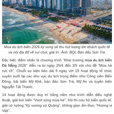
Mùa du lịch biển 2026 kỳ vọng sẽ thu hút lượng lớn khách quốc tế
và nội địa đổ về vui chơi, giải trí. Ảnh: BQL Bán đảo Sơn Trà.
Đặc biệt, điểm nhấn là chương trình “Khai trương
mùa du lịch biển
Đà Nẵng
2026” diễn ra từ ngày 25/4 đến 3/5 với chủ đề “Mùa hè
rực rỡ”. Chuỗi sự kiện kéo dài 9 ngày với 19 hoạt động tổ chức
xuyên suốt tại các khu vực du lịch trọng điểm như Công viên Biển
Đông, bãi biển Mỹ Khê, bán đảo Sơn Trà, Mỹ An và tuyến biển
Nguyễn Tất Thành.
14 hoạt động được duy trì hằng năm như trình diễn diều nghệ
thuật, giải bơi biển “Vượt sóng mùa hè”, hội thi cứu hộ biển quốc tế,
giải cờ tướng “Kỳ vương xứ Quảng”, không gian ẩm thực “Hương vị
Việt”...