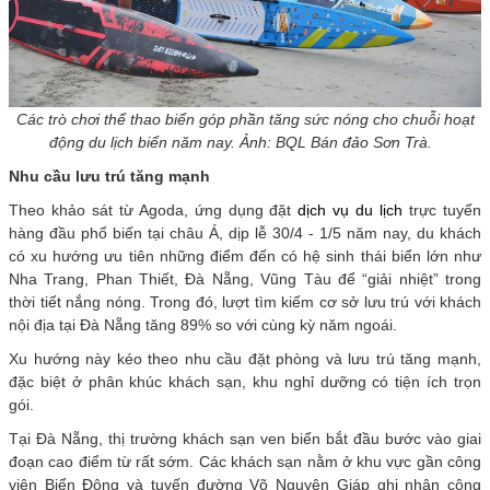
Các trò chơi thể thao biển góp phần tăng sức nóng cho chuỗi hoạt
động du lịch biển năm nay. Ảnh: BQL Bán đảo Sơn Trà.
Nhu cầu lưu trú tăng mạnh
Theo khảo sát từ Agoda, ứng dụng đặt
dịch vụ du lịch
trực tuyến
hàng đầu phổ biến tại châu Á, dịp lễ 30/4 - 1/5 năm nay, du khách
có xu hướng ưu tiên những điểm đến có hệ sinh thái biển lớn như
Nha Trang, Phan Thiết, Đà Nẵng, Vũng Tàu để “giải nhiệt” trong
thời tiết nắng nóng. Trong đó, lượt tìm kiếm cơ sở lưu trú với khách
nội địa tại Đà Nẵng tăng 89% so với cùng kỳ năm ngoái.
Xu hướng này kéo theo nhu cầu đặt phòng và lưu trú tăng mạnh,
đặc biệt ở phân khúc khách sạn, khu nghỉ dưỡng có tiện ích trọn
gói.
Tại Đà Nẵng, thị trường khách sạn ven biển bắt đầu bước vào giai
đoạn cao điểm từ rất sớm. Các khách sạn nằm ở khu vực gần công
viên Biển Đông và tuyến đường Võ Nguyên Giáp ghi nhận công