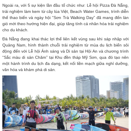
Ngoài ra, với 5 sự kiện lần đầu tổ chức như: Lễ hội Pizza Đà Nẵng,
trải nghiệm làm kem từ cây lúa Việt, Beach Water Games, trình diễn
thể thao biển và ngày hội “Sơn Trà Walking Day” đã mang đến làn
gió mới theo hướng hiện đại, giúp tăng tính cá nhân hóa trải nghiệm
cho du khách.
Đà Nẵng đang khai thác lợi thế liên kết vùng sau khi sáp nhập với
Quảng Nam, hình thành chuỗi trải nghiệm từ mùa du lịch biển sôi
động đến với Lễ hội Ánh sáng và Di sản tại Hội An và chương trình
“Sắc màu di sản Chăm” tại Khu đền tháp Mỹ Sơn, qua đó tạo nên
một hành trình du lịch đa dạng, kết nối liền mạch giữa nghỉ dưỡng,
văn hóa và khám phá di sản.