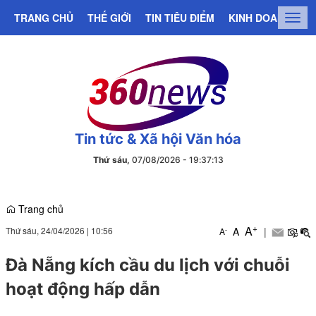
TRANG CHỦ
THẾ GIỚI
TIN TIÊU ĐIỂM
KINH DOANH
C
Togg
navig
Tin tức & Xã hội Văn hóa
Thứ sáu,
07/08/2026
-
19
:
37
:
13
Trang chủ
+
A
Thứ sáu, 24/04/2026
|
10:56
A
|
-
A
Đà Nẵng kích cầu du lịch với chuỗi
hoạt động hấp dẫn