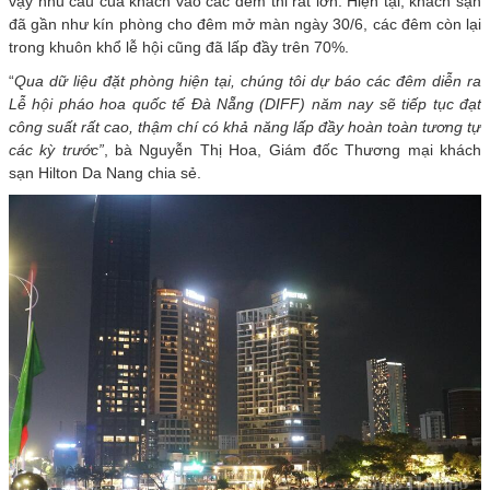
vậy nhu cầu của khách vào các đêm thi rất lớn. Hiện tại, khách sạn
đã gần như kín phòng cho đêm mở màn ngày 30/6, các đêm còn lại
trong khuôn khổ lễ hội cũng đã lấp đầy trên 70%.
“
Qua
dữ liệu đặt phòng hiện tại, chúng tôi dự báo các đêm diễn ra
Lễ hội pháo hoa quốc tế Đà Nẵng (DIFF) năm nay sẽ tiếp tục đạt
công suất rất cao, thậm chí có khả năng lấp đầy hoàn toàn tương tự
các kỳ trước”
, bà Nguyễn Thị Hoa, Giám đốc Thương mại khách
sạn Hilton Da Nang chia sẻ.