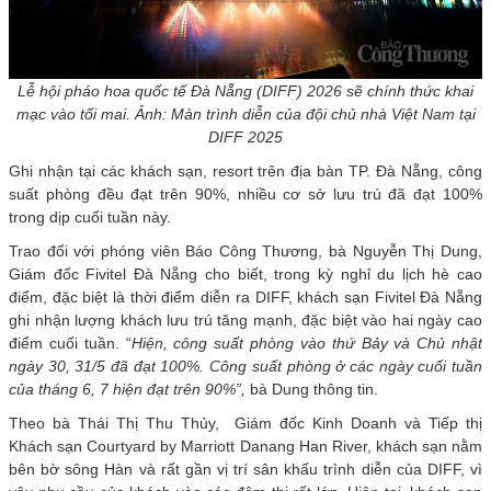
Lễ hội pháo hoa quốc tế Đà Nẵng (DIFF) 2026 sẽ chính thức khai
mạc vào tối mai. Ảnh: Màn trình diễn của đội chủ nhà Việt Nam tại
DIFF 2025
Ghi nhận tại các khách sạn, resort trên địa bàn TP. Đà Nẵng, công
suất phòng đều đạt trên 90%, nhiều cơ sở lưu trú đã đạt 100%
trong dịp cuối tuần này.
Trao đổi với phóng viên Báo Công Thương, bà Nguyễn Thị Dung,
Giám đốc Fivitel Đà Nẵng cho biết, trong kỳ nghỉ du lịch hè cao
điểm, đặc biệt là thời điểm diễn ra DIFF, khách sạn Fivitel Đà Nẵng
ghi nhận lượng khách lưu trú tăng mạnh, đặc biệt vào hai ngày cao
điểm cuối tuần. “
Hiện
, công suất phòng vào thứ Bảy và Chủ nhật
ngày 30, 31/5 đã đạt 100%. Công suất phòng ở các ngày cuối tuần
của tháng 6, 7 hiện đạt trên 90%”,
bà Dung thông tin.
Theo bà Thái Thị Thu Thủy, Giám đốc Kinh Doanh và Tiếp thị
Khách sạn Courtyard by Marriott Danang Han River, khách sạn nằm
bên bờ sông Hàn và rất gần vị trí sân khấu trình diễn của DIFF, vì