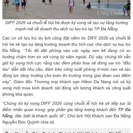
DIFF 2026 và chuỗi lễ hội hè được kỳ vọng sẽ tạo sự tăng trưởng
mạnh mẽ về doanh thu dịch vụ lưu trú tại TP. Đà Nẵng
Các cơ sở lưu trú du lịch cũng đặt niềm tin DIFF 2026 và chuỗi lễ
hội hè sẽ tạo sự tăng trưởng doanh thu tích cực cho dịch vụ lưu trú
Đà Nẵng. “
Tốc
độ đặt phòng vào các ngày xen kẽ đang có xu
hướng chậm hơn so với cùng kỳ năm ngoái. Dù vậy, chúng tôi vẫn
giữ kỳ vọng tích cực rằng các đêm pháo hoa sẽ đóng vai trò “đầu
tàu” dẫn dắt nhu cầu, đảm bảo công suất phòng ở mức cao và tạo
động lực tăng trưởng cho toàn thị trường trong giai đoạn cao điểm
này”
, Giám đốc Thương mại khách sạn Hilton Da Nang nói và kỳ
vọng một mùa kinh doanh sôi động với lượng khách và công suất
phòng khả quan.
“
Chúng
tôi kỳ vọng DIFF 2026 cùng chuỗi lễ hội hè sẽ tiếp tục là
điểm nhấn quan trọng, góp phần gia tăng lượng khách đến
TP. Đà
Nẵng
, đặc biệt là khách quốc tế”,
Chủ tịch Hội Khách sạn Đà Nẵng
Nguyễn Đức Quỳnh chia sẻ.