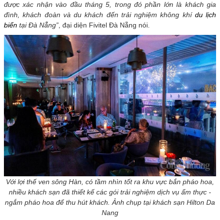
được xác nhận vào đầu tháng 5, trong đó phần lớn là khách gia
đình, khách đoàn và du khách đến trải nghiệm không khí
du lịch
biển
tại Đà Nẵng”
, đại diện Fivitel Đà Nẵng nói.
Với lợi thế ven sông Hàn, có tầm nhìn tốt ra khu vực bắn pháo hoa,
nhiều khách sạn đã thiết kế các gói trải nghiệm dịch vụ ẩm thực -
ngắm pháo hoa để thu hút khách. Ảnh chụp tại khách sạn Hilton Da
Nang