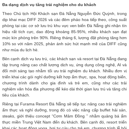
Đa dạng dịch vụ tăng trải nghiệm cho du khách
Theo Chủ tịch Hội Khách sạn Đà Nẵng Nguyễn Đức Quỳnh, trong
dịp khai mạc DIFF 2026 và các đêm pháo hoa tiếp theo, công suất
phòng tại các cơ sở lưu trú khu vực ven biển Đà Nẵng ghi nhận tín
hiệu rất tích cực, dao động khoảng 85-95%, nhiều khách sạn đạt
mức kín phòng trên 90%. Riêng tháng 6, lượng đặt phòng tăng hơn
10% so với năm 2025, phản ánh sức hút mạnh mẽ của DIFF cũng
như mùa du lịch hè.
Bên cạnh dịch vụ lưu trú, các khách sạn và resort tại Đà Nẵng đang
tập trung nâng cao chất lượng dịch vụ, ứng dụng công nghệ, AI và
đổi mới sáng tạo nhằm tối ưu trải nghiệm du khách. Nhiều đơn vị
triển khai các gói nghỉ dưỡng kết hợp ẩm thực, spa, hoạt động biển,
chương trình dành cho gia đình và trẻ em, cũng như các trải
nghiệm văn hóa địa phương để kéo dài thời gian lưu trú và tăng chi
tiêu của khách.
Riêng tại Furama Resort Đà Nẵng sẽ tiếp tục nâng cao trải nghiệm
ẩm thực và nghỉ dưỡng, trong đó có việc nâng cấp buffet hải sản,
steaks, giới thiệu concept “Cơm Mâm Đồng ” nhằm quảng bá ẩm
thực miền Trung Việt Nam đến du khách. Bên cạnh đó, resort triển
khai các hoạt động yoga, bơi tự cứu cho trẻ em, chương trình lễ hội