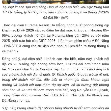
Tại loạt khách sạn ven sông Hàn và dọc ven biển khu vực trung tâm
TP. Đà Nẵng, tỷ lệ đặt phòng vào cuối tuần tháng 6 và tháng 7/2026
đã đạt 85 - 95%
Theo đại diện Furama Resort Đà Nẵng, công suất phòng trong dịp
khai mạc DIFF 2026
và cao điểm hè đạt mức khả quan, khoảng 85–
95%. Lượng khách nội địa tại Furama tăng gần 20% so với năm
2025, nhờ sức hút của DIFF 2026, Liên hoan phim châu Á Đà Nẵng
- DANAFF 3 cùng các sự kiện văn hóa, du lịch diễn ra trong tháng 6
và tháng 7.
Đáng chú ý, đại diện nhiều khách sạn cho biết, năm nay, khách nội
địa có xu hướng đặt phòng sớm hơn, lưu trú dài hơn trong mùa
hè. “
Cơ
cấu khách của Furama tiếp tục ghi nhận sự cân bằng tích
cực giữa khách nội địa và quốc tế. Khách quốc tế quay trở lại rõ nét,
trong khi khách nội địa, đặc biệt là nhóm gia đình, khách nghỉ
dưỡng và khách kết hợp tham dự sự kiện, có xu hướng đặt phòng
sớm hơn và lưu trú dài hơn trong mùa
hè
”, ông Nguyễn Đức Quỳnh,
Tổng Giám đốc Furama Resort Đà Nẵng, Chủ tịch Hội Khách sạn
Đà Nẵng cho hay.
“
Dịp
này, lượng khách đặt phòng tăng nhanh từ rất sớm booking đã