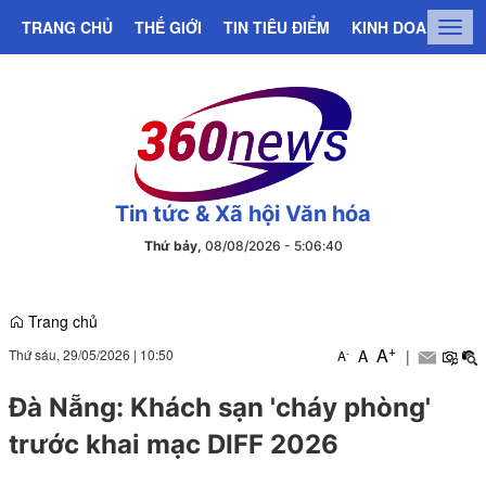
TRANG CHỦ
THẾ GIỚI
TIN TIÊU ĐIỂM
KINH DOANH
C
Togg
navig
Tin tức & Xã hội Văn hóa
Thứ bảy,
08/08/2026
-
5
:
06
:
41
Trang chủ
+
A
Thứ sáu, 29/05/2026
|
10:50
A
|
-
A
Đà Nẵng: Khách sạn 'cháy phòng'
trước khai mạc DIFF 2026