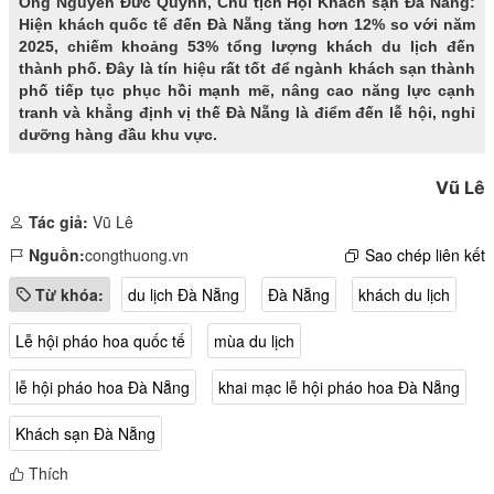
Ông Nguyễn Đức Quỳnh, Chủ tịch Hội Khách sạn Đà Nẵng:
Hiện khách quốc tế đến Đà Nẵng tăng hơn 12% so với năm
2025, chiếm khoảng 53% tổng lượng khách du lịch đến
thành phố. Đây là tín hiệu rất tốt để ngành khách sạn thành
phố tiếp tục phục hồi mạnh mẽ, nâng cao năng lực cạnh
tranh và khẳng định vị thế Đà Nẵng là điểm đến lễ hội, nghỉ
dưỡng hàng đầu khu vực.
Vũ Lê
Tác giả:
Vũ Lê
Nguồn:
congthuong.vn
Sao chép liên kết
Từ khóa:
du lịch Đà Nẵng
Đà Nẵng
khách du lịch
Lễ hội pháo hoa quốc tế
mùa du lịch
lễ hội pháo hoa Đà Nẵng
khai mạc lễ hội pháo hoa Đà Nẵng
Khách sạn Đà Nẵng
Thích