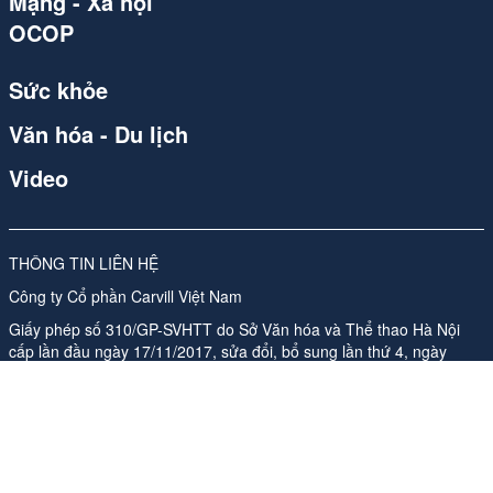
Mạng - Xã hội
OCOP
Sức khỏe
Văn hóa - Du lịch
Video
THÔNG TIN LIÊN HỆ
Công ty Cổ phần Carvill Việt Nam
Giấy phép số 310/GP-SVHTT do Sở Văn hóa và Thể thao Hà Nội
cấp lần đầu ngày 17/11/2017, sửa đổi, bổ sung lần thứ 4, ngày
26/05/2026
Địa chỉ: Tầng 10, Tòa nhà Ladeco, số 266 phố Đội Cấn, Phường
Ngọc Hà, Thành phố Hà Nội
ĐT:
024 62541423