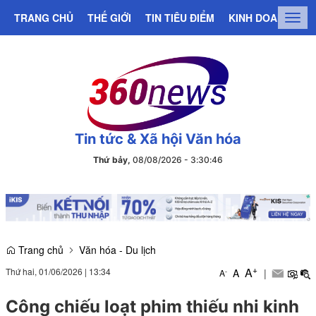
TRANG CHỦ
THẾ GIỚI
TIN TIÊU ĐIỂM
KINH DOANH
C
Togg
navig
Tin tức & Xã hội Văn hóa
Thứ bảy,
08/08/2026
-
3
:
30
:
47
Trang chủ
Văn hóa - Du lịch
+
A
Thứ hai, 01/06/2026
|
13:34
A
|
-
A
Công chiếu loạt phim thiếu nhi kinh