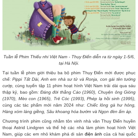
Tuần lễ Phim Thiếu nhi Việt Nam - Thụy Điển diễn ra từ ngày 1-5/6,
tại Hà Nội
.
Tại tuần lễ phim giới thiệu ba bộ phim Thụy Điển mới được phục
chế:
Pippi Tất Dài, Anh em nhà sư tử và Ronja, con gái tên tướng
cướp,
cùng tuyển tập 11 phim hoạt hình Việt Nam trải dài qua sáu
thập kỷ, bao gồm
: Đáng đời thằng Cáo (1960), Chuyện ông Gióng
(1970), Mèo con (1965), Trê Cóc (1993), Phép lạ hồi sinh (1995),
cùng các tác phẩm mới năm 2024 như:
Chiếc lông gà hư hỏng,
Hàng xóm láng giềng, Sâu khoang hóa bướm và Ngọn đèn ấm áp.
Chương trình phim cũng nhằm tôn vinh nhà văn Thuỵ Điển huyền
thoại Astrid Lindgren và thế hệ các nhà làm phim hoạt hình Việt
Nam, giúp các em nhỏ khám phá di sản
điện ảnh
của cả hai quốc