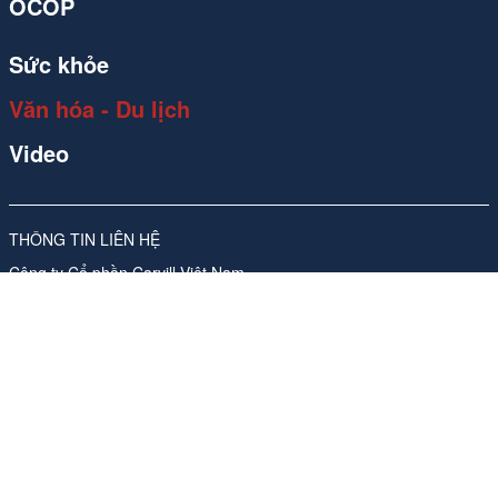
OCOP
Sức khỏe
Văn hóa - Du lịch
Video
THÔNG TIN LIÊN HỆ
Công ty Cổ phần Carvill Việt Nam
Giấy phép số 310/GP-SVHTT do Sở Văn hóa và Thể thao Hà Nội
cấp lần đầu ngày 17/11/2017, sửa đổi, bổ sung lần thứ 4, ngày
26/05/2026
Địa chỉ: Tầng 10, Tòa nhà Ladeco, số 266 phố Đội Cấn, Phường
Ngọc Hà, Thành phố Hà Nội
ĐT:
024 62541423
Phụ trách nội dung trang thông tin điện tử tổng hợp:
Bà Nguyễn
Thanh Hà -Tổng Giám đốc