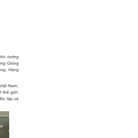
tên tướng
ông Gióng
ỏng, Hàng
 Việt Nam,
 thế giới,
ộc lập và