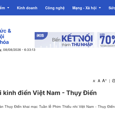
iểm
Kinh doanh
Công nghệ
Mạng - Xã hội
Sức
tức &
OCOP
ội
 hóa
y,
08/08/2026
-
6
:
33
:
14
+
A
A
|
-
A
i kinh điển Việt Nam - Thụy Điển
án Thụy Điển khai mạc Tuần lễ Phim Thiếu nhi Việt Nam - Thụy Điển