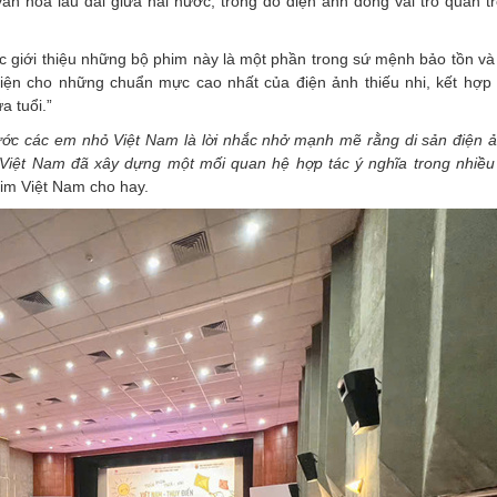
n hóa lâu dài giữa hai nước, trong đó điện ảnh đóng vai trò quan tr
ệc giới thiệu những bộ phim này là một phần trong sứ mệnh bảo tồn và 
diện cho những chuẩn mực cao nhất của điện ảnh thiếu nhi, kết hợp 
a tuổi.”
c các em nhỏ Việt Nam là lời nhắc nhở mạnh mẽ rằng di sản điện ả
à Việt Nam đã xây dựng một mối quan hệ hợp tác ý nghĩa trong nhiề
him Việt Nam cho hay.