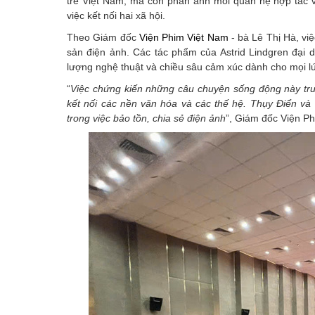
trẻ Việt Nam, mà còn phản ánh mối quan hệ hợp tác vă
việc kết nối hai xã hội.
Theo Giám đốc
Viện Phim Việt Nam
- bà Lê Thị Hà, vi
sản điện ảnh. Các tác phẩm của Astrid Lindgren đại 
lượng nghệ thuật và chiều sâu cảm xúc dành cho mọi lứ
“
Việc
chứng kiến những câu chuyện sống động này trướ
kết nối các nền văn hóa và các thế hệ. Thụy Điển v
trong việc bảo tồn, chia sẻ điện
ảnh
”, Giám đốc Viện P