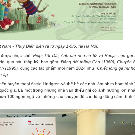
t Nam - Thụy Điển diễn ra từ ngày 1-5/6, tại Hà Nội
.
i được phục chế:
Pippi Tất Dài, Anh em nhà sư tử và Ronja, con gái 
 dài qua sáu thập kỷ, bao gồm
: Đáng đời thằng Cáo (1960), Chuyện 
inh (1995),
cùng các tác phẩm mới năm 2024 như:
Chiếc lông gà hư h
m áp.
ển huyền thoại Astrid Lindgren và thế hệ các nhà làm phim hoạt hình
quốc gia. Là một trong những nhà văn
thiếu nhi
có ảnh hưởng lớn nhất
hơn 100 ngôn ngữ với những câu chuyện đề cao lòng dũng cảm, tính đ