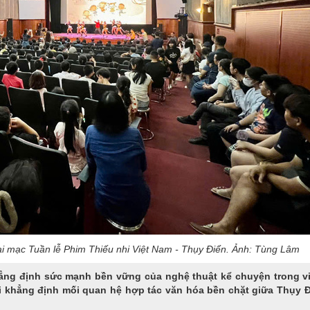
ai mạc Tuần lễ Phim Thiếu nhi Việt Nam - Thụy Điển. Ảnh: Tùng Lâm
hẳng định sức mạnh bền vững của nghệ thuật kể chuyện trong vi
ái khẳng định mối quan hệ hợp tác văn hóa bền chặt giữa Thụy Đ