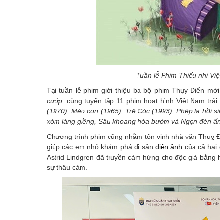
Tuần lễ Phim Thiếu nhi Việ
Tại tuần lễ phim giới thiệu ba bộ phim Thụy Điển mớ
cướp,
cùng tuyển tập 11 phim hoạt hình Việt Nam trải
(1970), Mèo con (1965), Trê Cóc (1993), Phép lạ hồi s
xóm láng giềng, Sâu khoang hóa bướm và Ngọn đèn ấ
Chương trình phim cũng nhằm tôn vinh nhà văn Thuỵ Đi
giúp các em nhỏ khám phá di sản
điện ảnh
của cả hai 
Astrid Lindgren đã truyền cảm hứng cho độc giả bằng 
sự thấu cảm.