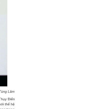
: Tùng Lâm
 Thụy Điển
với thế hệ