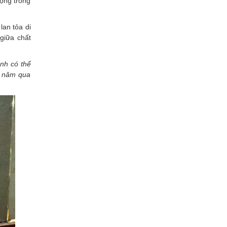
ọng trong
lan tỏa di
giữa chất
nh có thể
u năm qua