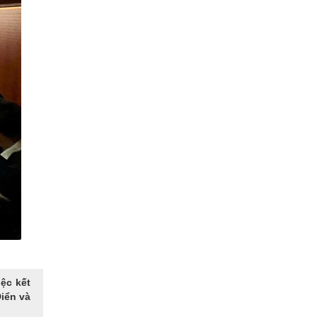
ệc kết
iển và