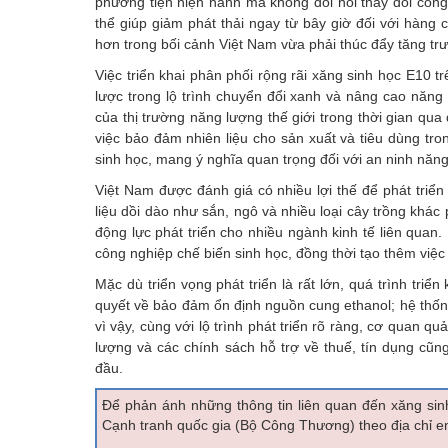
phương tiện hiện hành mà không đòi hỏi thay đổi công 
thể giúp giảm phát thải ngay từ bây giờ đối với hàng 
hơn trong bối cảnh Việt Nam vừa phải thúc đẩy tăng trư
Việc triển khai phân phối rộng rãi xăng sinh học E10 t
lược trong lộ trình chuyển đổi xanh và nâng cao năn
của thị trường năng lượng thế giới trong thời gian qua
việc bảo đảm nhiên liệu cho sản xuất và tiêu dùng tron
sinh học, mang ý nghĩa quan trọng đối với an ninh năng
Việt Nam được đánh giá có nhiều lợi thế để phát triể
liệu dồi dào như sắn, ngô và nhiều loại cây trồng khá
động lực phát triển cho nhiều ngành kinh tế liên qua
công nghiệp chế biến sinh học, đồng thời tạo thêm việc 
Mặc dù triển vọng phát triển là rất lớn, quá trình tri
quyết về bảo đảm ổn định nguồn cung ethanol; hệ thống 
vì vậy, cùng với lộ trình phát triển rõ ràng, cơ quan qu
lượng và các chính sách hỗ trợ về thuế, tín dụng cũn
đầu.
Để phản ánh những thông tin liên quan đến xăng sinh
Cạnh tranh quốc gia (Bộ Công Thương) theo địa chỉ e