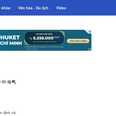
 khỏe
Văn hóa - Du lịch
Video
n định và