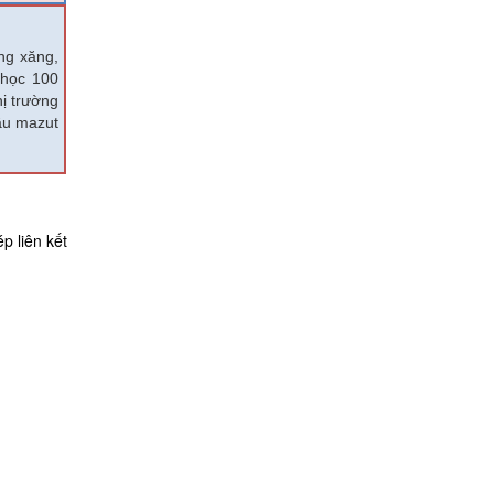
ng xăng,
 học 100
hị trường
dầu mazut
p liên kết