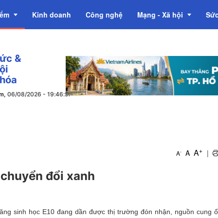
iểm
Kinh doanh
Công nghệ
Mạng - Xã hội
Sức
tức &
OCOP
ội
 hóa
ăm,
06/08/2026
-
19
:
46
:
+
A
A
|
-
A
o chuyển đổi xanh
xăng sinh học E10 đang dần được thị trường đón nhận, nguồn cung ổ