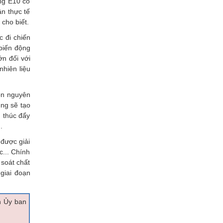
ăng E10 có
ận thực tế
cho biết.
c đi chiến
biến động
ớn đối với
nhiên liệu
ồn nguyên
ũng sẽ tạo
, thúc đẩy
..
 được giải
c... Chính
 soát chất
giai đoạn
n Ủy ban