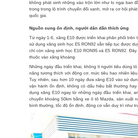
không phát sinh những xáo trộn lớn như lo ngại ban đ
trọng trong lộ trình chuyển đổi xanh, mở ra cơ hội phá
quốc gia.
Nguồn cung ổn định, người dân dần thích ứng
Từ ngày 1-6, xăng E10 được triển khai phân phối trên 
sử dụng xăng sinh học E5 RON92 vẫn tiếp tục được duy 
chỉ còn xăng sinh học E10 RON95 và E5 RON92. Đây là
thuộc vào xăng khoáng.
Những ngày đầu triển khai, không ít người tiêu dùng tỏ
năng tương thích với động cơ, mức tiêu hao nhiên liệ
Tuy nhiên, sau hơn 10 ngày đưa xăng E10 vào sử dụng,
vận hành ổn định, không có dấu hiệu bất thường hay 
dụng xăng E10 ngay từ những ngày đầu triển khai, a
chuyển khoảng 50km bằng xe ô tô Mazda, sản xuất n
bình thường, tốc độ ổn định, động cơ vẫn duy trì như tr