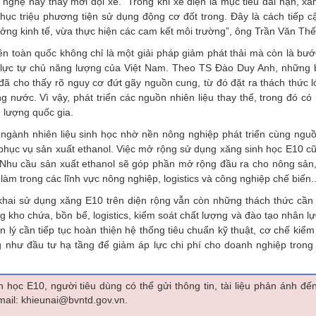
nghệ hay thay mới đội xe. “Trong khi xe điện là mục tiêu dài hạn, x
chục triệu phương tiện sử dụng động cơ đốt trong. Đây là cách tiếp c
ởng kinh tế, vừa thực hiện các cam kết môi trường”, ông Trần Văn Thế 
rên toàn quốc không chỉ là một giải pháp giảm phát thải mà còn là bướ
g lực tự chủ năng lượng của Việt Nam. Theo TS Đào Duy Anh, những 
 đã cho thấy rõ nguy cơ đứt gãy nguồn cung, từ đó đặt ra thách thức l
g nước. Vì vậy, phát triển các nguồn nhiên liệu thay thế, trong đó có 
 lượng quốc gia.
n ngành nhiên liệu sinh học nhờ nền nông nghiệp phát triển cùng ngu
c phục vụ sản xuất ethanol. Việc mở rộng sử dụng xăng sinh học E10 c
n. Nhu cầu sản xuất ethanol sẽ góp phần mở rộng đầu ra cho nông sản
làm trong các lĩnh vực nông nghiệp, logistics và công nghiệp chế biến.
ển khai sử dụng xăng E10 trên diện rộng vẫn còn những thách thức cần
kho chứa, bồn bể, logistics, kiểm soát chất lượng và đào tạo nhân lự
ản lý cần tiếp tục hoàn thiện hệ thống tiêu chuẩn kỹ thuật, cơ chế kiểm
g như đầu tư hạ tầng để giảm áp lực chi phí cho doanh nghiệp trong 
 học E10, người tiêu dùng có thể gửi thông tin, tài liệu phản ánh đế
mail: khieunai@bvntd.gov.vn.