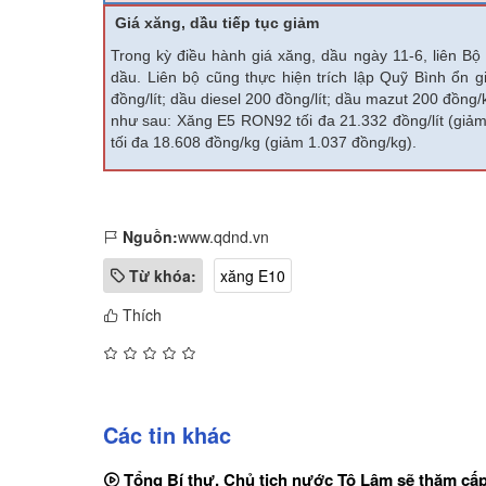
Giá xăng, dầu tiếp tục giảm
Trong kỳ điều hành giá xăng, dầu ngày 11-6, liên Bộ
dầu. Liên bộ cũng thực hiện trích lập Quỹ Bình ổn
đồng/lít; dầu diesel 200 đồng/lít; dầu mazut 200 đồng
như sau: Xăng E5 RON92 tối đa 21.332 đồng/lít (giảm 4
tối đa 18.608 đồng/kg (giảm 1.037 đồng/kg).
Nguồn:
www.qdnd.vn
Từ khóa:
xăng E10
Thích
Các tin khác
Tổng Bí thư, Chủ tịch nước Tô Lâm sẽ thăm cấp