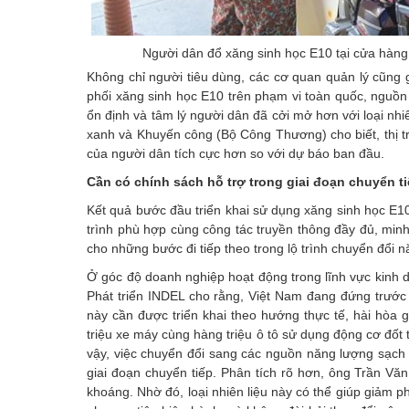
Người dân đổ xăng sinh học E10 tại cửa hàng
Không chỉ người tiêu dùng, các cơ quan quản lý cũng g
phối xăng sinh học E10 trên phạm vi toàn quốc, nguồn
ổn định và tâm lý người dân đã cởi mở hơn với loại nh
xanh và Khuyến công (Bộ Công Thương) cho biết, thị t
của người dân tích cực hơn so với dự báo ban đầu.
Cần có chính sách hỗ trợ trong giai đoạn chuyển t
Kết quả bước đầu triển khai sử dụng xăng sinh học E10
trình phù hợp cùng công tác truyền thông đầy đủ, minh 
cho những bước đi tiếp theo trong lộ trình chuyển đổi n
Ở góc độ doanh nghiệp hoạt động trong lĩnh vực kinh
Phát triển INDEL cho rằng, Việt Nam đang đứng trước 
này cần được triển khai theo hướng thực tế, hài hòa g
triệu xe máy cùng hàng triệu ô tô sử dụng động cơ đốt 
vậy, việc chuyển đổi sang các nguồn năng lượng sạch c
giai đoạn chuyển tiếp. Phân tích rõ hơn, ông Trần V
khoáng. Nhờ đó, loại nhiên liệu này có thể giúp giảm 