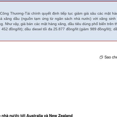
 Công Thương-Tài chính quyết định tiếp tục giảm giá sâu các mặt hà
 giá xăng dầu (nguồn tạm ứng từ ngân sách nhà nước) với xăng sinh
/kg. Như vậy, giá bán các mặt hàng xăng, dầu tiêu dùng phổ biến trên t
52 đồng/lít); dầu diesel tối đa 25.877 đồng/lít (giảm 989 đồng/lít); 
Sao ché
 nhà nước tới Australia và New Zealand