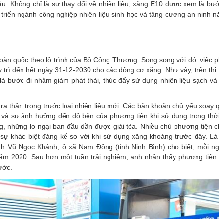
ầu. Không chỉ là sự thay đổi về nhiên liệu, xăng E10 được xem là bư
t triển ngành công nghiệp nhiên liệu sinh học và tăng cường an ninh 
toàn quốc theo lộ trình của Bộ Công Thương. Song song với đó, việc 
trì đến hết ngày 31-12-2030 cho các động cơ xăng. Như vậy, trên thị
 bước đi nhằm giảm phát thải, thúc đẩy sử dụng nhiên liệu sạch và
 ra thận trọng trước loại nhiên liệu mới. Các băn khoăn chủ yếu xoay
u và sự ảnh hưởng đến độ bền của phương tiện khi sử dụng trong thời
 những lo ngại ban đầu dần được giải tỏa. Nhiều chủ phương tiện ch
sự khác biệt đáng kể so với khi sử dụng xăng khoáng trước đây. Là
nh Vũ Ngọc Khánh, ở xã Nam Đồng (tỉnh Ninh Bình) cho biết, mỗi ng
ăm 2020. Sau hơn một tuần trải nghiệm, anh nhận thấy phương tiện
ước.