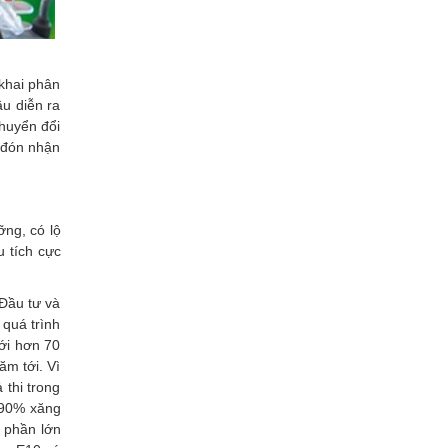
 khai phân
u diễn ra
Chuyển đổi
 đón nhận
ỡng, có lộ
u tích cực
Đầu tư và
 quá trình
Với hơn 70
ăm tới. Vì
 thi trong
 90% xăng
n phần lớn