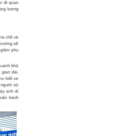
ớc đi quan
năng lượng
pha chế và
 trường sẽ
 giảm phụ
 quanh khả
 gian dài.
o biết xe
 người sử
ày anh di
 vận hành