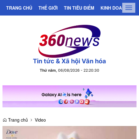
TRANG CHỦ
THẾ GIỚI
TIN TIÊU ĐIỂM
KINH DOANH
C
Togg
navig
Tin tức & Xã hội Văn hóa
Thứ năm,
06/08/2026
-
22
:
20
:
31
Trang chủ
Video