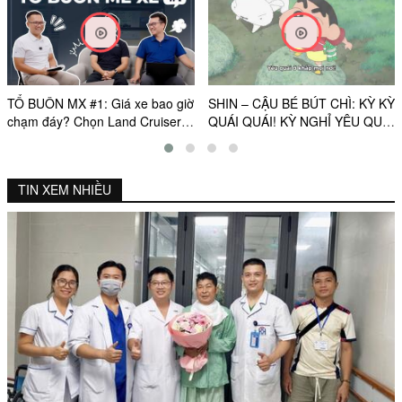
TỔ BUÔN MX #1: Giá xe bao giờ
SHIN – CẬU BÉ BÚT CHÌ: KỲ KỲ
chạm đáy? Chọn Land Cruiser
QUÁI QUÁI! KỲ NGHỈ YÊU QUÁI
FJ hay Fortuner, Everest?
CỦA TỚ | OFFICIAL TRAILER |
KC: 21.08.2026
TIN XEM NHIỀU