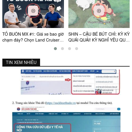
TỔ BUÔN MX #1: Giá xe bao giờ
SHIN – CẬU BÉ BÚT CHÌ: KỲ KỲ
chạm đáy? Chọn Land Cruiser
QUÁI QUÁI! KỲ NGHỈ YÊU QUÁI
FJ hay Fortuner, Everest?
CỦA TỚ | OFFICIAL TRAILER |
KC: 21.08.2026
TIN XEM NHIỀU