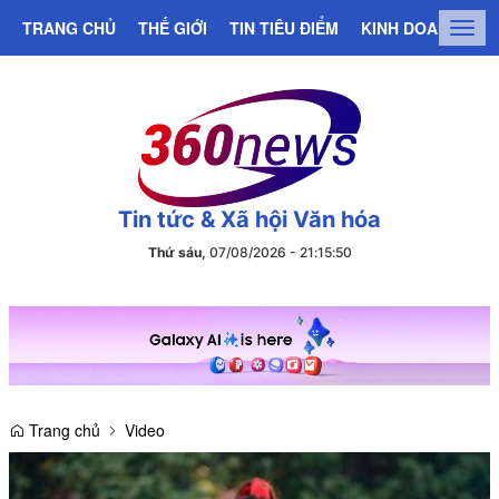
TRANG CHỦ
THẾ GIỚI
TIN TIÊU ĐIỂM
KINH DOANH
C
Togg
navig
Tin tức & Xã hội Văn hóa
Thứ sáu,
07/08/2026
-
21
:
15
:
51
Trang chủ
Video