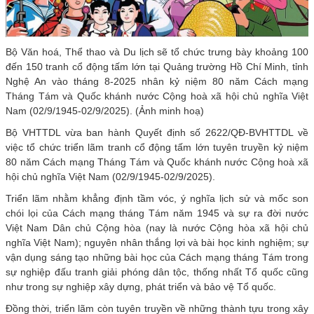
Bộ Văn hoá, Thể thao và Du lịch sẽ tổ chức trưng bày khoảng 100
đến 150 tranh cổ động tấm lớn tại Quảng trường Hồ Chí Minh, tỉnh
Nghệ An vào tháng 8-2025 nhân kỷ niệm 80 năm Cách mạng
Tháng Tám và Quốc khánh nước Cộng hoà xã hội chủ nghĩa Việt
Nam (02/9/1945-02/9/2025). (Ảnh minh hoạ)
Bộ VHTTDL vừa ban hành Quyết định số 2622/QĐ-BVHTTDL về
việc tổ chức triển lãm tranh cổ động tấm lớn tuyên truyền kỷ niệm
80 năm Cách mạng Tháng Tám và Quốc khánh nước Cộng hoà xã
hội chủ nghĩa Việt Nam (02/9/1945-02/9/2025).
Triển lãm nhằm khẳng định tầm vóc, ý nghĩa lịch sử và mốc son
chói lọi của Cách mạng tháng Tám năm 1945 và sự ra đời nước
Việt Nam Dân chủ Cộng hòa (nay là nước Cộng hòa xã hội chủ
nghĩa Việt Nam); nguyên nhân thắng lợi và bài học kinh nghiệm; sự
vận dụng sáng tạo những bài học của Cách mạng tháng Tám trong
sự nghiệp đấu tranh giải phóng dân tộc, thống nhất Tổ quốc cũng
như trong sự nghiệp xây dựng, phát triển và bảo vệ Tổ quốc.
Đồng thời, triển lãm còn tuyên truyền về những thành tựu trong xây