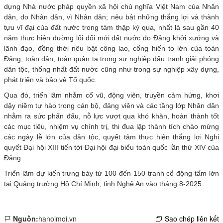
dựng Nhà nước pháp quyền xã hội chủ nghĩa Việt Nam của Nhân
dân, do Nhân dân, vì Nhân dân; nêu bật những thắng lợi và thành
tựu vĩ đại của đất nước trong tám thập kỷ qua, nhất là sau gần 40
năm thực hiện đường lối đổi mới đất nước do Đảng khởi xướng và
lãnh đạo, đồng thời nêu bật công lao, cống hiến to lớn của toàn
Đảng, toàn dân, toàn quân ta trong sự nghiệp đấu tranh giải phóng
dân tộc, thống nhất đất nước cũng như trong sự nghiệp xây dựng,
phát triển và bảo vệ Tổ quốc.
Qua đó, triển lãm nhằm cổ vũ, động viên, truyền cảm hứng, khơi
dậy niềm tự hào trong cán bộ, đảng viên và các tầng lớp Nhân dân
nhằm ra sức phấn đấu, nỗ lực vượt qua khó khăn, hoàn thành tốt
các mục tiêu, nhiệm vụ chính trị, thi đua lập thành tích chào mừng
các ngày lễ lớn của dân tộc, quyết tâm thực hiện thắng lợi Nghị
quyết Đại hội XIII tiến tới Đại hội đại biểu toàn quốc lần thứ XIV của
Đảng.
Triển lãm dự kiến trưng bày từ 100 đến 150 tranh cổ động tấm lớn
tại Quảng trường Hồ Chí Minh, tỉnh Nghệ An vào tháng 8-2025.
Nguồn:
hanoimoi.vn
Sao chép liên kết