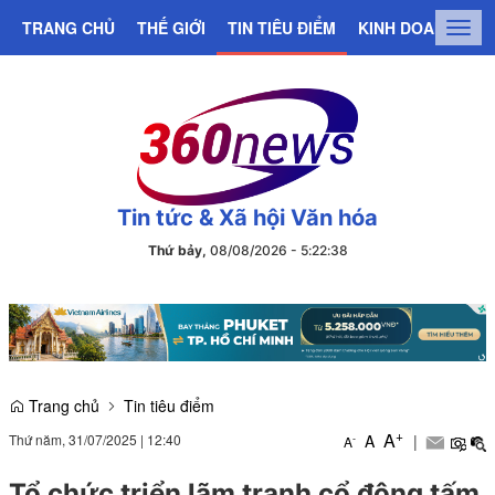
TRANG CHỦ
THẾ GIỚI
TIN TIÊU ĐIỂM
KINH DOANH
C
Togg
navig
Tin tức & Xã hội Văn hóa
Thứ bảy,
08/08/2026
-
5
:
22
:
39
Trang chủ
Tin tiêu điểm
+
A
Thứ năm, 31/07/2025
|
12:40
A
|
-
A
Tổ chức triển lãm tranh cổ động tấm