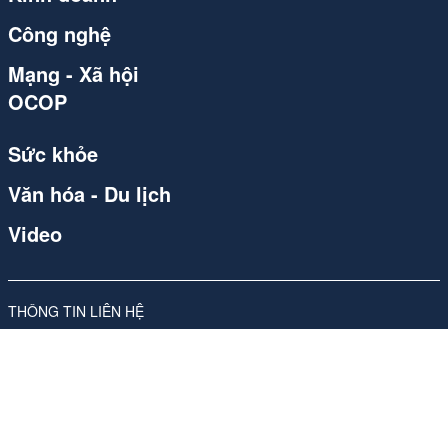
Công nghệ
Mạng - Xã hội
OCOP
Sức khỏe
Văn hóa - Du lịch
Video
THÔNG TIN LIÊN HỆ
Công ty Cổ phần Carvill Việt Nam
Giấy phép số 310/GP-SVHTT do Sở Văn hóa và Thể thao Hà Nội
cấp lần đầu ngày 17/11/2017, sửa đổi, bổ sung lần thứ 4, ngày
26/05/2026
Địa chỉ: Tầng 10, Tòa nhà Ladeco, số 266 phố Đội Cấn, Phường