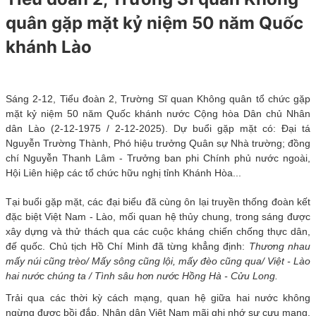
quân gặp mặt kỷ niệm 50 năm Quốc
khánh Lào ​
Sáng 2-12, Tiểu đoàn 2, Trường Sĩ quan Không quân tổ chức gặp
mặt kỷ niệm 50 năm Quốc khánh nước Cộng hòa Dân chủ Nhân
dân Lào (2-12-1975 / 2-12-2025). Dự buổi gặp mặt có: Đại tá
Nguyễn Trường Thành, Phó hiệu trưởng Quân sự Nhà trường; đồng
chí Nguyễn Thanh Lâm - Trưởng ban phi Chính phủ nước ngoài,
Hội Liên hiệp các tổ chức hữu nghị tỉnh Khánh Hòa...
Tại buổi gặp mặt, các đại biểu đã cùng ôn lại truyền thống đoàn kết
đặc biệt Việt Nam - Lào, mối quan hệ thủy chung, trong sáng được
xây dựng và thử thách qua các cuộc kháng chiến chống thực dân,
đế quốc. Chủ tịch Hồ Chí Minh đã từng khẳng định:
Thương nhau
mấy núi cũng trèo/
Mấy sông cũng lội, mấy đèo cũng qua/
Việt - Lào
hai nước chúng ta /
Tình sâu hơn nước Hồng Hà - Cửu Long.
Trải qua các thời kỳ cách mạng, quan hệ giữa hai nước không
ngừng được bồi đắp. Nhân dân Việt Nam mãi ghi nhớ sự cưu mang,