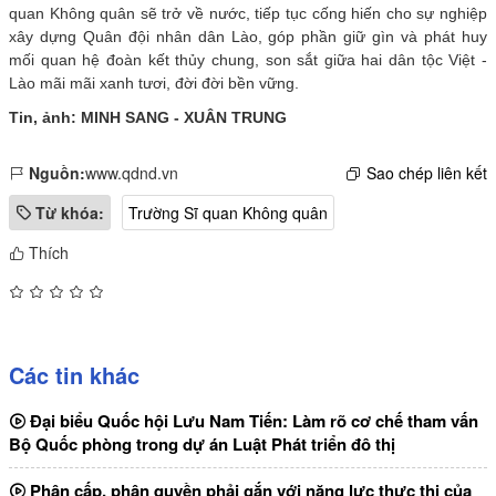
quan Không quân sẽ trở về nước, tiếp tục cống hiến cho sự nghiệp
xây dựng Quân đội nhân dân Lào, góp phần giữ gìn và phát huy
mối quan hệ đoàn kết thủy chung, son sắt giữa hai dân tộc Việt -
Lào mãi mãi xanh tươi, đời đời bền vững.
Tin, ảnh: MINH SANG - XUÂN TRUNG
Nguồn:
www.qdnd.vn
Sao chép liên kết
Từ khóa:
Trường Sĩ quan Không quân
Thích
Các tin khác
Đại biểu Quốc hội Lưu Nam Tiến: Làm rõ cơ chế tham vấn
Bộ Quốc phòng trong dự án Luật Phát triển đô thị
Phân cấp, phân quyền phải gắn với năng lực thực thi của