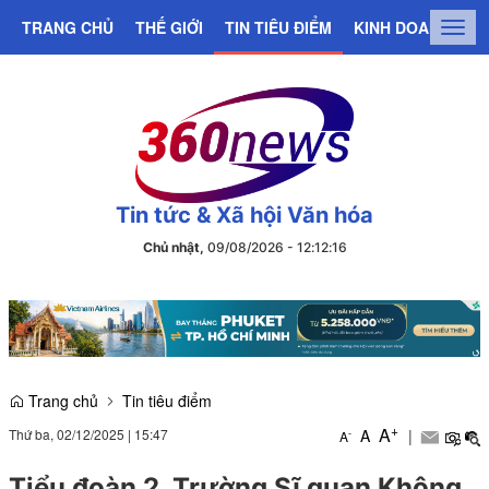
TRANG CHỦ
THẾ GIỚI
TIN TIÊU ĐIỂM
KINH DOANH
C
Togg
navig
Tin tức & Xã hội Văn hóa
Chủ nhật,
09/08/2026
-
12
:
12
:
17
Trang chủ
Tin tiêu điểm
+
A
Thứ ba, 02/12/2025
|
15:47
A
|
-
A
Tiểu đoàn 2, Trường Sĩ quan Không