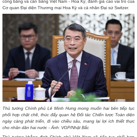
công bằng và cân bằng Việt Nam - Hoa Kỳ; đánh giá cao vai trò của
Cơ quan Đại diện Thương mại Hoa Kỳ và cá nhân Đại sứ Switzer.
Thủ tướng Chính phủ Lê Minh Hưng mong muốn hai bên tiếp tục
phối hợp chặt chẽ, thúc đẩy quan hệ Đối tác Chiến lược Toàn diện
ngày càng phát triển, đi vào chiều sâu, mang lại lợi ích thiết thực
cho nhân dân hai nước - Ảnh: VGP/Nhật Bắc
Thủ tướng khẳng định Chính phủ Việt Nam sẽ tiếp tục phối hợp