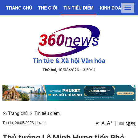
TRANG CHỦ
THẾ GIỚI
TIN TIÊU ĐIỂM
KINH DOANH
C
Togg
navig
Tin tức & Xã hội Văn hóa
Thứ hai,
10/08/2026
-
3
:
59
:
12
Trang chủ
Tin tiêu điểm
+
A
Thứ tư, 20/05/2026
|
14:11
A
|
-
A
Thủ tướng Lê Minh Hưng tiếp Phó