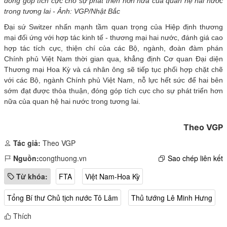
đóng góp tích cực cho sự phát triển hơn nữa của quan hệ hai nước
trong tương lai - Ảnh: VGP/Nhật Bắc
Đại sứ
Switzer nhấn mạnh tầm quan trọng của Hiệp định thương
mại đối ứng với hợp tác kinh tế - thương mại hai nước, đánh giá cao
hợp tác tích cực, thiện chí của các Bộ, ngành, đoàn đàm phán
Chính phủ Việt Nam thời gian qua, khẳng định Cơ quan Đại diện
Thương mại Hoa Kỳ và cá nhân ông sẽ tiếp tục phối hợp chặt chẽ
với các Bộ, ngành Chính phủ Việt Nam, nỗ lực hết sức để hai bên
sớm đạt được thỏa thuận, đóng góp tích cực cho sự phát triển hơn
nữa của quan hệ hai nước trong tương lai.
Theo VGP
Tác giả:
Theo VGP
Nguồn:
congthuong.vn
Sao chép liên kết
Từ khóa:
FTA
Việt Nam-Hoa Kỳ
Tổng Bí thư Chủ tịch nước Tô Lâm
Thủ tướng Lê Minh Hưng
Thích