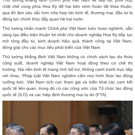
chặt chẽ cùng phía Hoa Kỳ để hai bên sớm hoàn tất thỏa thuận,
qua đó làm sâu sắc hơn nữa hợp tác kinh tế, thương mại, đầu tư là
động lực chính thúc đẩy quan hệ hai nước.
Thủ tướng nhấn mạnh Chính phủ Việt Nam luôn hoan nghênh, sẵn
sàng tạo điều kiện thuận lợi nhất cho doanh nghiệp Hoa Kỳ tiếp tục
mở rộng đầu tư, kinh doanh hiệu quả, thành công tại Việt Nam,
đóng góp cho các mục tiêu phát triển của Việt Nam.
Thủ tướng khẳng định Việt Nam không có chính sách tạo dư thừa
công suất, doanh nghiệp Việt Nam hoạt động theo cơ chế thị
trường. Hai nền kinh tế mang tính bổ trợ, không cạnh tranh trực tiếp
với nhau. Pháp luật Việt Nam nghiêm cấm mọi hình thức lao động
cưỡng bức. Việt Nam tích cực tham gia và triển khai các cam kết
quốc tế liên quan, trong đó có các công ước của Tổ chức lao động
quốc tế (ILO) và các hiệp định thương mại tự do (FTA).