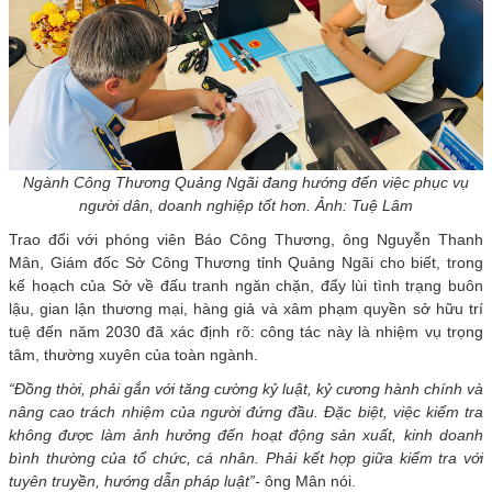
Ngành Công Thương Quảng Ngãi đang hướng đến việc phục vụ
người dân, doanh nghiệp tốt hơn. Ảnh: Tuệ Lâm
Trao đổi với phóng viên Báo Công Thương, ông Nguyễn Thanh
Mân, Giám đốc Sở Công Thương tỉnh Quảng Ngãi cho biết, trong
kế hoạch của Sở về đấu tranh ngăn chặn, đẩy lùi tình trạng buôn
lậu, gian lận thương mại, hàng giả và xâm phạm quyền sở hữu trí
tuệ đến năm 2030 đã xác định rõ: công tác này là nhiệm vụ trọng
tâm, thường xuyên của toàn ngành.
“Đồng thời, phải gắn với tăng cường kỷ luật, kỷ cương hành chính và
nâng cao trách nhiệm của người đứng đầu. Đặc biệt, việc kiểm tra
không được làm ảnh hưởng đến hoạt động sản xuất, kinh doanh
bình thường của tổ chức, cá nhân. Phải kết hợp giữa kiểm tra với
tuyên truyền, hướng dẫn pháp luật”-
ông Mân nói.