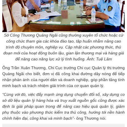
Sở Công Thương Quảng Ngãi cũng thường xuyên tổ chức hoặc cử
công chức tham gia các khóa đào tạo, tập huấn nhằm nâng cao
trình độ chuyên môn, nghiệp vụ. Cập nhật các phương thức, thủ
đoạn mới của hoạt động buôn lậu, gian lận thương mại và hàng giả
để nâng cao năng lực xử lý tình huống. Ảnh: Tuệ Lâm
Ông Trần Xuân Thương, Chi Cục trưởng Chi cục Quản lý thị trường
Quảng Ngãi cho biết, đơn vị đã công khai đường dây nóng để tiếp
nhận phản ánh của người dân và doanh nghiệp, góp phần tăng tính
minh bạch và trách nhiệm giải trình của cơ quan quản lý.
“Cùng với đó, việc đẩy mạnh ứng dụng chuyển đổi số, xây dựng cơ
sở dữ liệu quản lý hàng hóa và truy xuất nguồn gốc cũng được xác
định là giải pháp quan trọng để nâng cao hiệu quả quản lý, giảm
phụ thuộc vào phương thức kiểm tra thủ công, hướng tới nền hành
chính hiện đại, công khai và minh bạch”-
ông Thương nói.