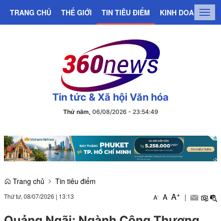
TRANG CHỦ
THẾ GIỚI
TIN TIÊU ĐIỂM
KINH DOANH
C
Togg
navig
Tin tức & Xã hội Văn hóa
Thứ năm,
06/08/2026
-
23
:
54
:
50
Trang chủ
Tin tiêu điểm
+
A
Thứ tư, 08/07/2026
|
13:13
A
|
-
A
Quảng Ngãi: Ngành Công Thương