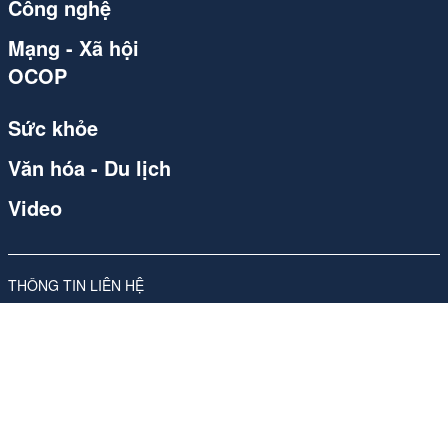
Công nghệ
Mạng - Xã hội
OCOP
Sức khỏe
Văn hóa - Du lịch
Video
THÔNG TIN LIÊN HỆ
Công ty Cổ phần Carvill Việt Nam
Giấy phép số 310/GP-SVHTT do Sở Văn hóa và Thể thao Hà Nội
cấp lần đầu ngày 17/11/2017, sửa đổi, bổ sung lần thứ 4, ngày
26/05/2026
Địa chỉ: Tầng 10, Tòa nhà Ladeco, số 266 phố Đội Cấn, Phường
Ngọc Hà, Thành phố Hà Nội