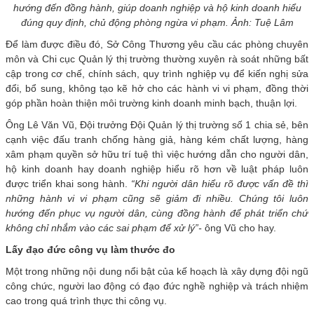
hướng đến đồng hành, giúp doanh nghiệp và hộ kinh doanh hiểu
đúng quy định, chủ động phòng ngừa vi phạm. Ảnh: Tuệ Lâm
Để làm được điều đó, Sở Công Thương yêu cầu các phòng chuyên
môn và Chi cục Quản lý thị trường thường xuyên rà soát những bất
cập trong cơ chế, chính sách, quy trình nghiệp vụ để kiến nghị sửa
đổi, bổ sung, không tạo kẽ hở cho các hành vi vi phạm, đồng thời
góp phần hoàn thiện môi trường kinh doanh minh bạch, thuận lợi.
Ông Lê Văn Vũ, Đội trưởng Đội Quản lý thị trường số 1 chia sẻ, bên
cạnh việc đấu tranh chống hàng giả, hàng kém chất lượng, hàng
xâm phạm quyền sở hữu trí tuệ thì việc hướng dẫn cho người dân,
hộ kinh doanh hay doanh nghiệp hiểu rõ hơn về luật pháp luôn
được triển khai song hành.
“Khi người dân hiểu rõ được vấn đề thì
những hành vi vi phạm cũng sẽ giảm đi nhiều. Chúng tôi luôn
hướng đến phục vụ người dân, cùng đồng hành để phát triển chứ
không chỉ nhắm vào các sai phạm để xử lý”-
ông Vũ cho hay.
Lấy đạo đức công vụ làm thước đo
Một trong những nội dung nổi bật của kế hoạch là xây dựng đội ngũ
công chức, người lao động có đạo đức nghề nghiệp và trách nhiệm
cao trong quá trình thực thi công vụ.