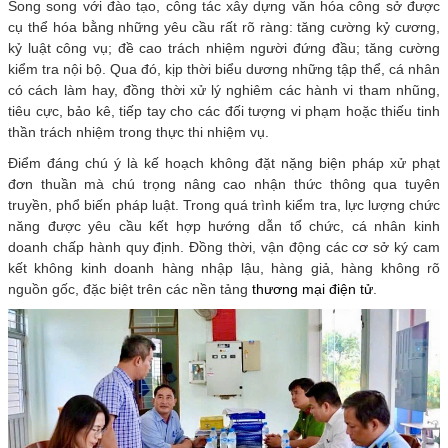
Song song với đào tạo, công tác xây dựng văn hóa công sở được
cụ thể hóa bằng những yêu cầu rất rõ ràng: tăng cường kỷ cương,
kỷ luật công vụ; đề cao trách nhiệm người đứng đầu; tăng cường
kiểm tra nội bộ. Qua đó, kịp thời biểu dương những tập thể, cá nhân
có cách làm hay, đồng thời xử lý nghiêm các hành vi tham nhũng,
tiêu cực, bảo kê, tiếp tay cho các đối tượng vi phạm hoặc thiếu tinh
thần trách nhiệm trong thực thi nhiệm vụ.
Điểm đáng chú ý là kế hoạch không đặt nặng biện pháp xử phạt
đơn thuần mà chú trọng nâng cao nhận thức thông qua tuyên
truyền, phổ biến pháp luật. Trong quá trình kiểm tra, lực lượng chức
năng được yêu cầu kết hợp hướng dẫn tổ chức, cá nhân kinh
doanh chấp hành quy định. Đồng thời, vận động các cơ sở ký cam
kết không kinh doanh hàng nhập lậu, hàng giả, hàng không rõ
nguồn gốc, đặc biệt trên các nền tảng
thương mại điện tử
.