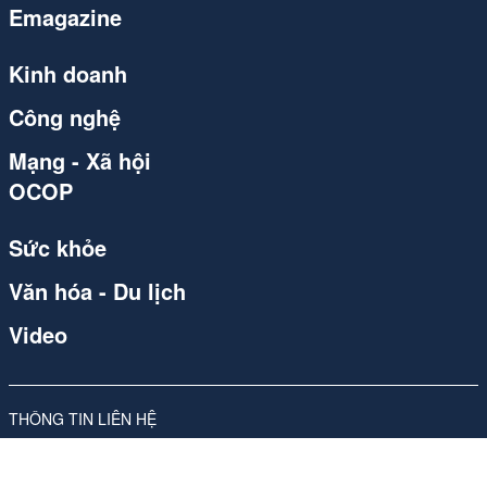
Emagazine
Kinh doanh
Công nghệ
Mạng - Xã hội
OCOP
Sức khỏe
Văn hóa - Du lịch
Video
THÔNG TIN LIÊN HỆ
Công ty Cổ phần Carvill Việt Nam
Giấy phép số 310/GP-SVHTT do Sở Văn hóa và Thể thao Hà Nội