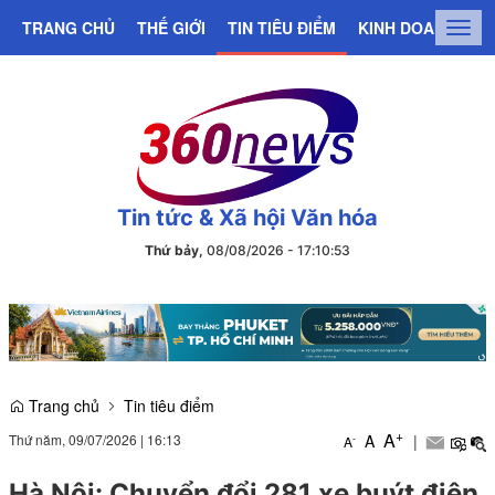
TRANG CHỦ
THẾ GIỚI
TIN TIÊU ĐIỂM
KINH DOANH
C
Togg
navig
Tin tức & Xã hội Văn hóa
Thứ bảy,
08/08/2026
-
17
:
10
:
53
Trang chủ
Tin tiêu điểm
+
A
Thứ năm, 09/07/2026
|
16:13
A
|
-
A
Hà Nội: Chuyển đổi 281 xe buýt điện