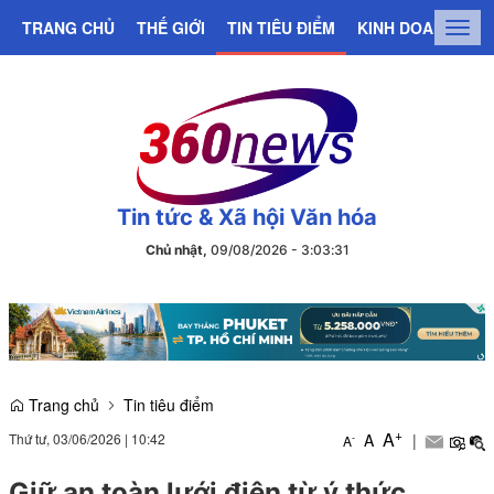
TRANG CHỦ
THẾ GIỚI
TIN TIÊU ĐIỂM
KINH DOANH
C
Togg
navig
Tin tức & Xã hội Văn hóa
Chủ nhật,
09/08/2026
-
3
:
03
:
31
Trang chủ
Tin tiêu điểm
+
A
Thứ tư, 03/06/2026
|
10:42
A
|
-
A
Giữ an toàn lưới điện từ ý thức,