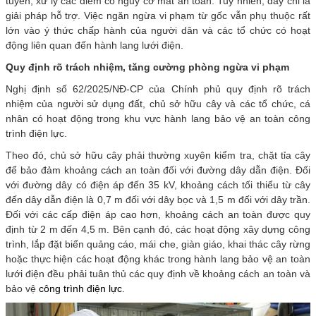
tuyến, xử lý các điểm có nguy cơ mất an toàn. Tuy nhiên, đây chỉ là
giải pháp hỗ trợ. Việc ngăn ngừa vi phạm từ gốc vẫn phụ thuộc rất
lớn vào ý thức chấp hành của người dân và các tổ chức có hoạt
động liên quan đến hành lang lưới điện.
Quy định rõ trách nhiệm, tăng cường phòng ngừa vi phạm
Nghị định số 62/2025/NĐ-CP của Chính phủ quy định rõ trách
nhiệm của người sử dụng đất, chủ sở hữu cây và các tổ chức, cá
nhân có hoạt động trong khu vực hành lang bảo vệ an toàn công
trình điện lực.
Theo đó, chủ sở hữu cây phải thường xuyên kiểm tra, chặt tỉa cây
để bảo đảm khoảng cách an toàn đối với đường dây dẫn điện. Đối
với đường dây có điện áp đến 35 kV, khoảng cách tối thiểu từ cây
đến dây dẫn điện là 0,7 m đối với dây bọc và 1,5 m đối với dây trần.
Đối với các cấp điện áp cao hơn, khoảng cách an toàn được quy
định từ 2 m đến 4,5 m. Bên cạnh đó, các hoạt động xây dựng công
trình, lắp đặt biển quảng cáo, mái che, giàn giáo, khai thác cây rừng
hoặc thực hiện các hoạt động khác trong hành lang bảo vệ an toàn
lưới điện đều phải tuân thủ các quy định về khoảng cách an toàn và
bảo vệ
công trình điện lực
.