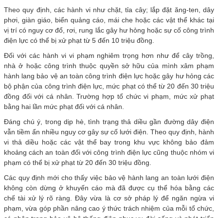
Theo quy định, các hành vi như chặt, tỉa cây; lắp đặt ăng-ten, dây
phơi, giàn giáo, biển quảng cáo, mái che hoặc các vật thể khác tại
vị trí có nguy cơ đổ, rơi, rung lắc gây hư hỏng hoặc sự cố công trình
điện lực có thể bị xử phạt từ 5 đến 10 triệu đồng.
Đối với các hành vi vi phạm nghiêm trọng hơn như để cây trồng,
nhà ở hoặc công trình thuộc quyền sở hữu của mình xâm phạm
hành lang bảo vệ an toàn công trình điện lực hoặc gây hư hỏng các
bộ phận của công trình điện lực, mức phạt có thể từ 20 đến 30 triệu
đồng đối với cá nhân. Trường hợp tổ chức vi phạm, mức xử phạt
bằng hai lần mức phạt đối với cá nhân.
Đáng chú ý, trong dịp hè, tình trạng thả diều gần đường dây điện
vẫn tiềm ẩn nhiều nguy cơ gây sự cố lưới điện. Theo quy định, hành
vi thả diều hoặc các vật thể bay trong khu vực không bảo đảm
khoảng cách an toàn đối với công trình điện lực cũng thuộc nhóm vi
phạm có thể bị xử phạt từ 20 đến 30 triệu đồng.
Các quy định mới cho thấy việc bảo vệ hành lang an toàn lưới điện
không còn dừng ở khuyến cáo mà đã được cụ thể hóa bằng các
chế tài xử lý rõ ràng. Đây vừa là cơ sở pháp lý để ngăn ngừa vi
phạm, vừa góp phần nâng cao ý thức trách nhiệm của mỗi tổ chức,