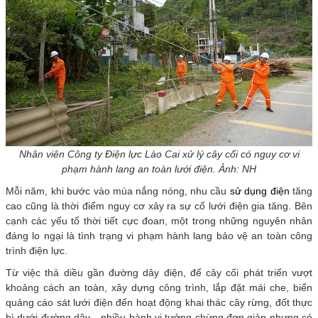
Nhân viên Công ty Điện lực Lào Cai xử lý cây cối có nguy cơ vi
phạm hành lang an toàn lưới điện. Ảnh: NH
Mỗi năm, khi bước vào mùa nắng nóng, nhu cầu
sử dụng điện
tăng
cao cũng là thời điểm nguy cơ xảy ra sự cố lưới điện gia tăng. Bên
cạnh các yếu tố thời tiết cực đoan, một trong những nguyên nhân
đáng lo ngại là tình trạng vi phạm hành lang bảo vệ an toàn công
trình điện lực.
Từ việc thả diều gần đường dây điện, để cây cối phát triển vượt
khoảng cách an toàn, xây dựng công trình, lắp đặt mái che, biển
quảng cáo sát lưới điện đến hoạt động khai thác cây rừng, đốt thực
bì dưới đường dây... nhiều hành vi tưởng chừng đơn giản nhưng có