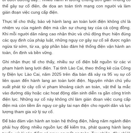
thể gây sự cố điện, đe dọa an toàn tính mạng con người và làm
gián đoạn việc cung cấp điện.
Thực tế cho thấy, bảo vệ hành lang an toàn lưới điện không chỉ là
nhiệm vụ của ngành điện mà cần sự chung tay của cả cộng đồng.
Khi mỗi người dân nâng cao nhận thức và chủ động thực hiện đúng
các quy định của pháp luật, những nguy cơ gây sự cố sẽ được ngăn
ngừa từ sớm, từ xa, góp phần bảo đảm hệ thống điện vận hành an
toàn, ổn định và bền vững.
Ghi nhận thực tế cho thấy, nhiều sự cố điện bắt nguồn từ các vi
phạm hành lang lưới điện. Tại tỉnh Lào Cai, theo thống kê của Công
ty Điện lực Lào Cai, năm 2025 trên địa bàn đã xảy ra 95 vụ sự cố
liên quan đến hành lang an toàn lưới điện. Nguyên nhân chủ yếu
xuất phát từ cây cối vi phạm khoảng cách an toàn, vật thể lạ mắc
vào đường dây hoặc các hoạt động dân sinh diễn ra gần công trình
điện lực. Những sự cố này không chỉ làm gián đoạn việc cung cấp
điện mà còn tiềm ẩn nguy cơ gây tai nạn điện cho người dân và lực
lượng tham gia xử lý sự cố.
Để bảo đảm vận hành an toàn hệ thống điện, hằng năm ngành điện
phải huy động nhiều nguồn lực để kiểm tra, phát quang hành lang