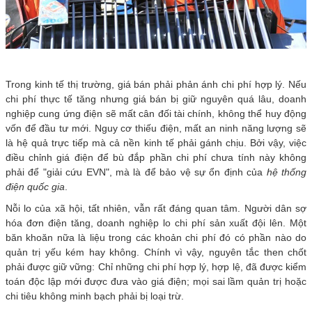
Trong kinh tế thị trường, giá bán phải phản ánh chi phí hợp lý. Nếu
chi phí thực tế tăng nhưng giá bán bị giữ nguyên quá lâu, doanh
nghiệp cung ứng điện sẽ mất cân đối tài chính, không thể huy động
vốn để đầu tư mới. Nguy cơ thiếu điện, mất an ninh năng lượng sẽ
là hệ quả trực tiếp mà cả nền kinh tế phải gánh chịu. Bởi vậy, việc
điều chỉnh giá điện để bù đắp phần chi phí chưa tính này không
phải để "giải cứu EVN", mà là để bảo vệ sự ổn định của
hệ thống
điện quốc gia
.
Nỗi lo của xã hội, tất nhiên, vẫn rất đáng quan tâm. Người dân sợ
hóa đơn điện tăng, doanh nghiệp lo chi phí sản xuất đội lên. Một
băn khoăn nữa là liệu trong các khoản chi phí đó có phần nào do
quản trị yếu kém hay không. Chính vì vậy, nguyên tắc then chốt
phải được giữ vững: Chỉ những chi phí hợp lý, hợp lệ, đã được kiểm
toán độc lập mới được đưa vào giá điện; mọi sai lầm quản trị hoặc
chi tiêu không minh bạch phải bị loại trừ.