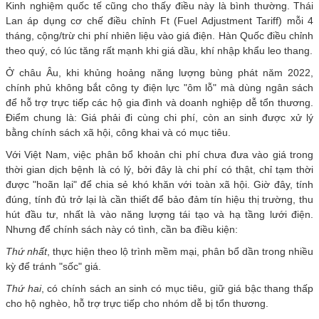
Kinh nghiệm quốc tế cũng cho thấy điều này là bình thường. Thái
Lan áp dụng cơ chế điều chỉnh Ft (Fuel Adjustment Tariff) mỗi 4
tháng, cộng/trừ chi phí nhiên liệu vào giá điện. Hàn Quốc điều chỉnh
theo quý, có lúc tăng rất mạnh khi giá dầu, khí nhập khẩu leo thang.
Ở châu Âu, khi khủng hoảng năng lượng bùng phát năm 2022,
chính phủ không bắt công ty điện lực "ôm lỗ" mà dùng ngân sách
để hỗ trợ trực tiếp các hộ gia đình và doanh nghiệp dễ tổn thương.
Điểm chung là: Giá phải đi cùng chi phí, còn an sinh được xử lý
bằng chính sách xã hội, công khai và có mục tiêu.
Với Việt Nam, việc phân bổ khoản chi phí chưa đưa vào giá trong
thời gian dịch bệnh là có lý, bởi đây là chi phí có thật, chỉ tạm thời
được "hoãn lại" để chia sẻ khó khăn với toàn xã hội. Giờ đây, tính
đúng, tính đủ trở lại là cần thiết để bảo đảm tín hiệu thị trường, thu
hút đầu tư, nhất là vào năng lượng tái tạo và hạ tầng lưới điện.
Nhưng để chính sách này có tình, cần ba điều kiện:
Thứ nhất
, thực hiện theo lộ trình mềm mại, phân bổ dần trong nhiều
kỳ để tránh "sốc" giá.
Thứ hai
, có chính sách an sinh có mục tiêu, giữ giá bậc thang thấp
cho hộ nghèo, hỗ trợ trực tiếp cho nhóm dễ bị tổn thương.