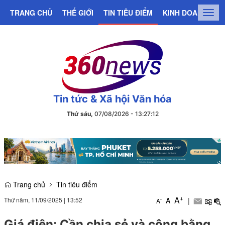
TRANG CHỦ
THẾ GIỚI
TIN TIÊU ĐIỂM
KINH DOANH
C
Togg
navig
Tin tức & Xã hội Văn hóa
Thứ sáu,
07/08/2026
-
13
:
27
:
12
Trang chủ
Tin tiêu điểm
+
A
Thứ năm, 11/09/2025
|
13:52
A
|
-
A
Giá điện: Cần chia sẻ và công bằng