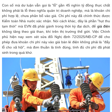
Con số mà dư luận vẫn gọi là "lỗ" gần 45 nghìn tỷ đồng thực chất
không phải là lỗ theo nghĩa quản trị doanh nghiệp, mà là khoản chi
phí hợp lệ, chưa phân bổ vào giá. Chi phí này đã chính thức được
Kiểm toán Nhà nước xác nhận. Nói cách khác, đây là phần "hụt thu
tạm thời" mà EVN đã phải gánh trong thời kỳ đại dịch, để
giá điện
không tăng theo giá than, khí trên thị trường thế giới. Việc Chính
phủ hiện nay xem xét sửa đổi Nghị định 72/2025/NĐ-CP để cho
phép đưa khoản chi phí này vào giá bán lẻ điện không phải là "đẩy
lỗ cho xã hội", mà đơn thuần là tính đúng, tính đủ chi phí đã phát
sinh trong quá khứ.