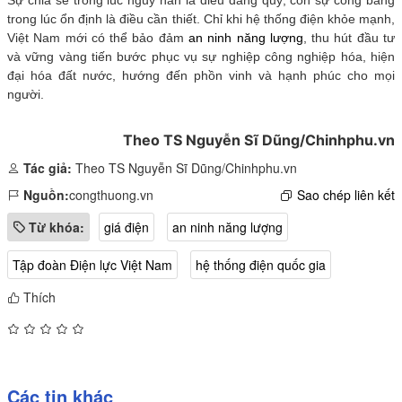
Sự chia sẻ trong lúc nguy nan là điều đáng quý, còn sự công bằng
trong lúc ổn định là điều cần thiết. Chỉ khi hệ thống điện khỏe mạnh,
Việt Nam mới có thể bảo đảm
an ninh năng lượng
, thu hút đầu tư
và vững vàng tiến bước phục vụ sự nghiệp công nghiệp hóa, hiện
đại hóa đất nước, hướng đến phồn vinh và hạnh phúc cho mọi
người.
Theo TS Nguyễn Sĩ Dũng/Chinhphu.vn
Tác giả:
Theo TS Nguyễn Sĩ Dũng/Chinhphu.vn
Nguồn:
congthuong.vn
Sao chép liên kết
Từ khóa:
giá điện
an ninh năng lượng
Tập đoàn Điện lực Việt Nam
hệ thống điện quốc gia
Thích
Các tin khác