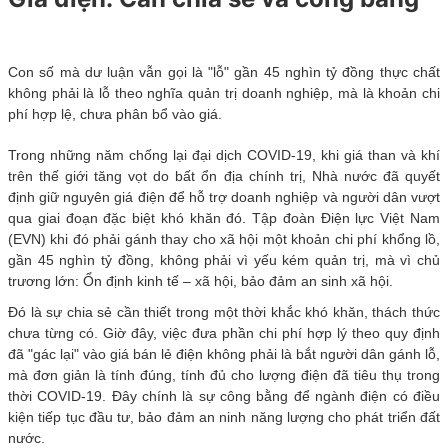
Con số mà dư luận vẫn gọi là "lỗ" gần 45 nghìn tỷ đồng thực chất
không phải là lỗ theo nghĩa quản trị doanh nghiệp, mà là khoản chi
phí hợp lệ, chưa phân bổ vào giá.
Trong những năm chống lại đại dịch COVID-19, khi giá than và khí
trên thế giới tăng vọt do bất ổn địa chính trị, Nhà nước đã quyết
định giữ nguyên giá điện để hỗ trợ doanh nghiệp và người dân vượt
qua giai đoạn đặc biệt khó khăn đó. Tập đoàn Điện lực Việt Nam
(EVN) khi đó phải gánh thay cho xã hội một khoản chi phí khổng lồ,
gần 45 nghìn tỷ đồng, không phải vì yếu kém quản trị, mà vì chủ
trương lớn: Ổn định kinh tế – xã hội, bảo đảm an sinh xã hội.
Đó là sự chia sẻ cần thiết trong một thời khắc khó khăn, thách thức
chưa từng có. Giờ đây, việc đưa phần chi phí hợp lý theo quy định
đã "gác lại" vào giá bán lẻ điện không phải là bắt người dân gánh lỗ,
mà đơn giản là tính đúng, tính đủ cho lượng điện đã tiêu thụ trong
thời COVID-19. Đây chính là sự công bằng để ngành điện có điều
kiện tiếp tục đầu tư, bảo đảm an ninh năng lượng cho phát triển đất
nước.