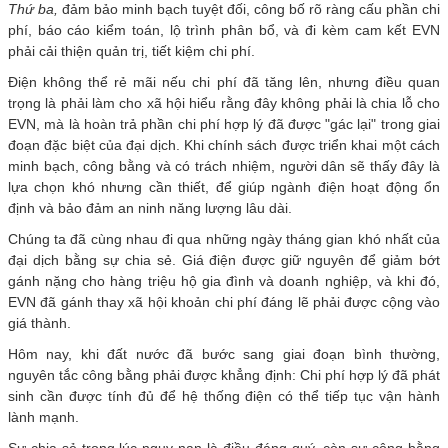
Thứ ba,
đảm bảo minh bạch tuyệt đối, công bố rõ ràng cấu phần chi
phí, báo cáo kiểm toán, lộ trình phân bổ, và đi kèm cam kết EVN
phải cải thiện quản trị, tiết kiệm chi phí.
Điện không thể rẻ mãi nếu chi phí đã tăng lên, nhưng điều quan
trọng là phải làm cho xã hội hiểu rằng đây không phải là chia lỗ cho
EVN, mà là hoàn trả phần chi phí hợp lý đã được "gác lại" trong giai
đoạn đặc biệt của đại dịch. Khi chính sách được triển khai một cách
minh bạch, công bằng và có trách nhiệm, người dân sẽ thấy đây là
lựa chọn khó nhưng cần thiết, để giúp ngành điện hoạt động ổn
định và bảo đảm an ninh năng lượng lâu dài.
Chúng ta đã cùng nhau đi qua những ngày tháng gian khó nhất của
đại dịch bằng sự chia sẻ. Giá điện được giữ nguyên để giảm bớt
gánh nặng cho hàng triệu hộ gia đình và doanh nghiệp, và khi đó,
EVN đã gánh thay xã hội khoản chi phí đáng lẽ phải được cộng vào
giá thành.
Hôm nay, khi đất nước đã bước sang giai đoạn bình thường,
nguyên tắc công bằng phải được khẳng định: Chi phí hợp lý đã phát
sinh cần được tính đủ để hệ thống điện có thể tiếp tục vận hành
lành mạnh.