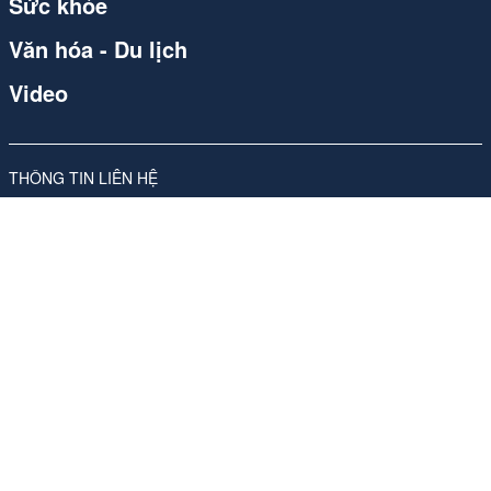
Sức khỏe
Văn hóa - Du lịch
Video
THÔNG TIN LIÊN HỆ
Công ty Cổ phần Carvill Việt Nam
Giấy phép số 310/GP-SVHTT do Sở Văn hóa và Thể thao Hà Nội
cấp lần đầu ngày 17/11/2017, sửa đổi, bổ sung lần thứ 4, ngày
26/05/2026
Địa chỉ: Tầng 10, Tòa nhà Ladeco, số 266 phố Đội Cấn, Phường
Ngọc Hà, Thành phố Hà Nội
ĐT:
024 62541423
Phụ trách nội dung trang thông tin điện tử tổng hợp:
Bà Nguyễn
Thanh Hà -Tổng Giám đốc
Email:
media-booking@carvill-vietnam.com