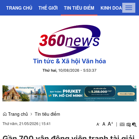
TRANG CHỦ
THẾ GIỚI
TIN TIÊU ĐIỂM
KINH DOANH
C
Togg
navig
Tin tức & Xã hội Văn hóa
Thứ hai,
10/08/2026
-
5
:
53
:
37
Trang chủ
Tin tiêu điểm
+
A
Thứ năm, 21/05/2026
|
15:41
A
|
-
A
Gần 700 vận động viên tranh tài giải