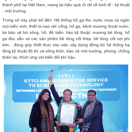
thành phố tại Việt Nam, mang lại hiệu quả rõ rệt về kinh tế - kỹ thuật
- môi trường.
Trong số này phải kể đến: Hệ thống hố ga thu nước mưa và ngăn
mùi kiểu mới; thiết bị nạo vét cống, hố ga, kênh mương thoát nước;
kè bảo vệ bờ sông, hồ, đê biển, hào kỹ thuật; mương bê tông, hố
ga đúc sẵn và các sản phẩm bê tông cốt thép, bê tông cốt sợi phi
kim... đóng góp thiết thực vào việc xây dựng đồng bộ hệ thống hạ
tầng kỹ thuật đô thị và nông thôn, bảo vệ môi trường, phòng, chống
thiên tai, thích ứng với biến đổi khí hậu.