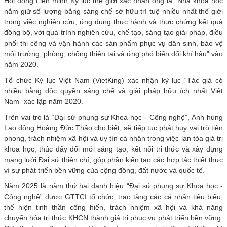
Hội đồng Liên minh Kỷ lục thế giới xác nhận ông là “Nhà khoa học
nắm giữ số lượng bằng sáng chế sở hữu trí tuệ nhiều nhất thế giới
trong việc nghiên cứu, ứng dụng thực hành và thực chứng kết quả
đồng bộ, với quá trình nghiên cứu, chế tạo, sáng tạo giải pháp, điều
phối thi công và vận hành các sản phẩm phục vụ dân sinh, bảo vệ
môi trường, phòng, chống thiên tai và ứng phó biến đổi khí hậu” vào
năm 2020.
Tổ chức Kỷ lục Việt Nam (VietKing) xác nhận kỷ lục “Tác giả có
nhiều bằng độc quyền sáng chế và giải pháp hữu ích nhất Việt
Nam” xác lập năm 2020.
Trên vai trò là “Đại sứ phụng sự Khoa học - Công nghệ”, Anh hùng
Lao động Hoàng Đức Thảo cho biết, sẽ tiếp tục phát huy vai trò tiên
phong, trách nhiệm xã hội và uy tín cá nhân trong việc lan tỏa giá trị
khoa học, thúc đẩy đổi mới sáng tạo, kết nối tri thức và xây dựng
mạng lưới Đại sứ thiện chí, góp phần kiến tạo các hợp tác thiết thực
vì sự phát triển bền vững của cộng đồng, đất nước và quốc tế.
Năm 2025 là năm thứ hai danh hiệu “Đại sứ phụng sự Khoa học -
Công nghệ” được GTTCI tổ chức, trao tặng các cá nhân tiêu biểu,
thể hiện tinh thần cống hiến, trách nhiệm xã hội và khả năng
chuyển hóa tri thức KHCN thành giá trị phục vụ phát triển bền vững.