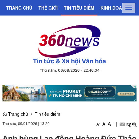
TRANG CHỦ
THẾ GIỚI
TIN TIÊU ĐIỂM
KINH DOANH
C
Togg
navig
Tin tức & Xã hội Văn hóa
Thứ năm,
06/08/2026
-
22
:
46
:
05
Trang chủ
Tin tiêu điểm
+
A
Thứ sáu, 09/01/2026
|
13:29
A
|
-
A
Anh hùng Lao động Hoàng Đức Thảo