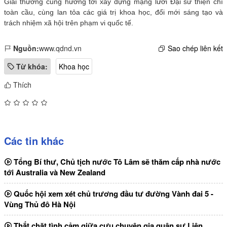
Giải thưởng cũng hướng tới xây dựng mạng lưới Đại sứ thiện chí
toàn cầu, cùng lan tỏa các giá trị khoa học, đổi mới sáng tạo và
trách nhiệm xã hội trên phạm vi quốc tế.
Nguồn:
www.qdnd.vn
Sao chép liên kết
Từ khóa:
Khoa học
Thích
Các tin khác
Tổng Bí thư, Chủ tịch nước Tô Lâm sẽ thăm cấp nhà nước
tới Australia và New Zealand
Quốc hội xem xét chủ trương đầu tư đường Vành đai 5 -
Vùng Thủ đô Hà Nội
Thắt chặt tình cảm giữa cựu chuyên gia quân sự Liên