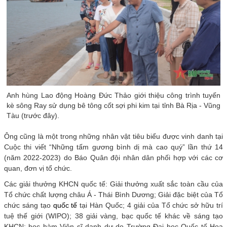
Anh hùng Lao động Hoàng Đức Thảo giới thiệu công trình tuyến
kè sông Ray sử dụng bê tông cốt sợi phi kim tại tỉnh Bà Rịa - Vũng
Tàu (trước đây).
Ông cũng là một trong những nhân vật tiêu biểu được vinh danh tại
Cuộc thi viết “Những tấm gương bình dị mà cao quý” lần thứ 14
(năm 2022-2023) do Báo Quân đội nhân dân phối hợp với các cơ
quan, đơn vị tổ chức.
Các giải thưởng KHCN quốc tế: Giải thưởng xuất sắc toàn cầu của
Tổ chức chất lượng châu Á - Thái Bình Dương; Giải đặc biệt của Tổ
chức sáng tạo
quốc tế
tại Hàn Quốc; 4 giải của Tổ chức sở hữu trí
tuệ thế giới (WIPO); 38 giải vàng, bạc quốc tế khác về sáng tạo
KHCN; học hàm Viện sĩ danh dự do Trường Đại học Quốc tế Hoa